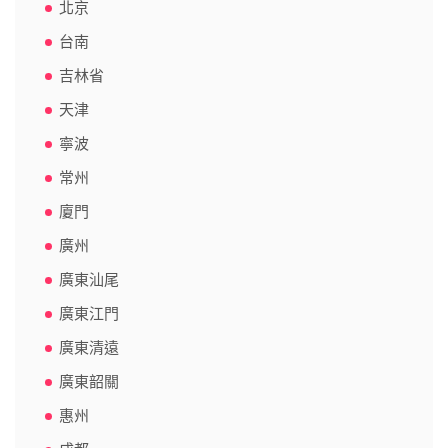
北京
台南
吉林省
天津
寧波
常州
廈門
廣州
廣東汕尾
廣東江門
廣東清遠
廣東韶關
惠州