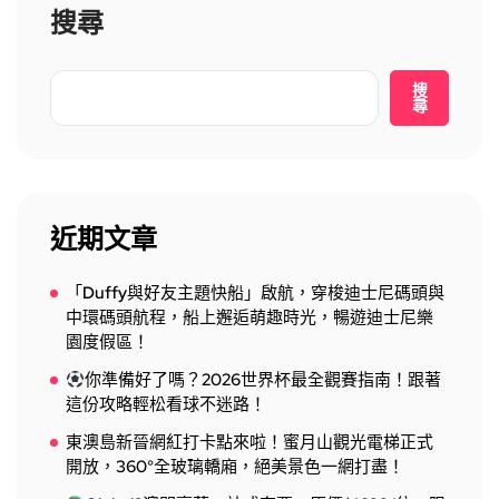
搜尋
搜
尋
近期文章
「Duffy與好友主題快船」啟航，穿梭迪士尼碼頭與
中環碼頭航程，船上邂逅萌趣時光，暢遊迪士尼樂
園度假區！
你準備好了嗎？2026世界杯最全觀賽指南！跟著
這份攻略輕松看球不迷路！
東澳島新晉網紅打卡點來啦！蜜月山觀光電梯正式
開放，360°全玻璃轎廂，絕美景色一網打盡！