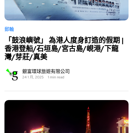
郵輪
「鼓浪嶼號」 為港人度身訂造的假期 |
香港登船/石垣島/宮古島/峴港/下龍
灣/芽莊/真美
銀富環球旅遊有限公司
24 1 月, 2025
1 min read