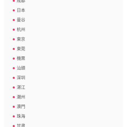
成都
日本
曼谷
杭州
東京
東莞
機票
汕頭
深圳
湛江
潮州
澳門
珠海
甘肃