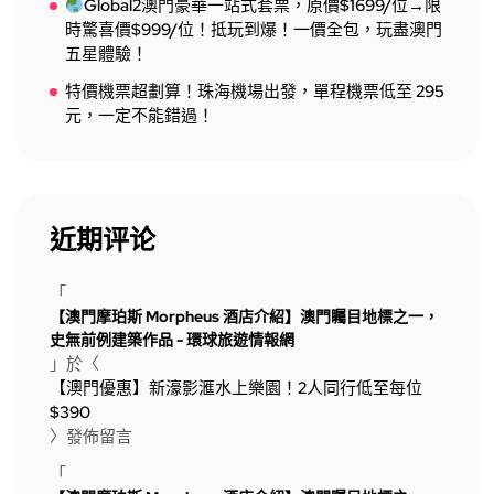
Global2澳門豪華一站式套票，原價$1699/位→限
時驚喜價$999/位！抵玩到爆！一價全包，玩盡澳門
五星體驗！
特價機票超劃算！珠海機場出發，單程機票低至 295
元，一定不能錯過！
近期评论
「
【澳門摩珀斯 Morpheus 酒店介紹】澳門矚目地標之一，
史無前例建築作品 - 環球旅遊情報網
」於〈
【澳門優惠】新濠影滙水上樂園！2人同行低至每位
$390
〉發佈留言
「