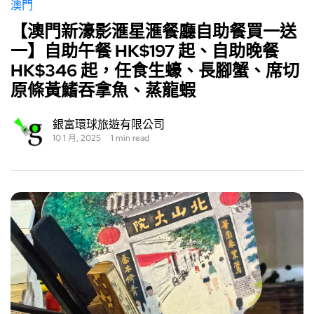
澳門
【澳門新濠影滙星滙餐廳自助餐買一送
一】自助午餐 HK$197 起、自助晚餐
HK$346 起，任食生蠔、長腳蟹、席切
原條黃鰭吞拿魚、蒸龍蝦
銀富環球旅遊有限公司
10 1 月, 2025
1 min read