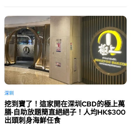
深圳
挖到寶了！這家開在深圳CBD的極上萬
膳·自助放題簡直絕絕子！人均HK$300
出頭刺身海鮮任食