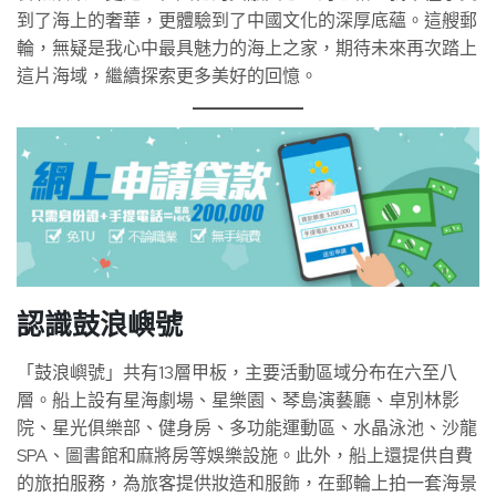
到了海上的奢華，更體驗到了中國文化的深厚底蘊。這艘郵
輪，無疑是我心中最具魅力的海上之家，期待未來再次踏上
這片海域，繼續探索更多美好的回憶。
認識鼓浪嶼號
「鼓浪嶼號」共有13層甲板，主要活動區域分布在六至八
層。船上設有星海劇場、星樂園、琴島演藝廳、卓別林影
院、星光俱樂部、健身房、多功能運動區、水晶泳池、沙龍
SPA、圖書館和麻將房等娛樂設施。此外，船上還提供自費
的旅拍服務，為旅客提供妝造和服飾，在郵輪上拍一套海景