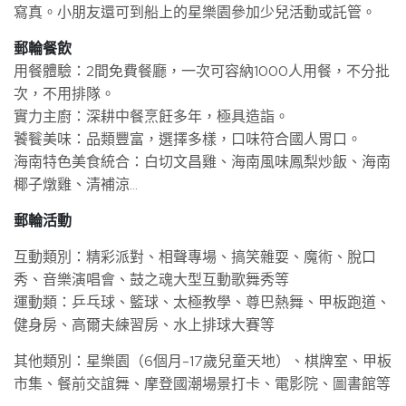
寫真。小朋友還可到船上的星樂園參加少兒活動或託管。
郵輪餐飲
用餐體驗：2間免費餐廳，一次可容納1000人用餐，不分批
次，不用排隊。
實力主廚：深耕中餐烹飪多年，極具造詣。
饕餮美味：品類豐富，選擇多樣，口味符合國人胃口。
海南特色美食統合：白切文昌雞、海南風味鳳梨炒飯、海南
椰子燉雞、清補涼…
郵輪活動
互動類別：精彩派對、相聲專場、搞笑雜耍、魔術、脫口
秀、音樂演唱會、鼓之魂大型互動歌舞秀等
運動類：乒乓球、籃球、太極教學、尊巴熱舞、甲板跑道、
健身房、高爾夫練習房、水上排球大賽等
其他類別：星樂園（6個月-17歲兒童天地）、棋牌室、甲板
市集、餐前交誼舞、摩登國潮場景打卡、電影院、圖書館等