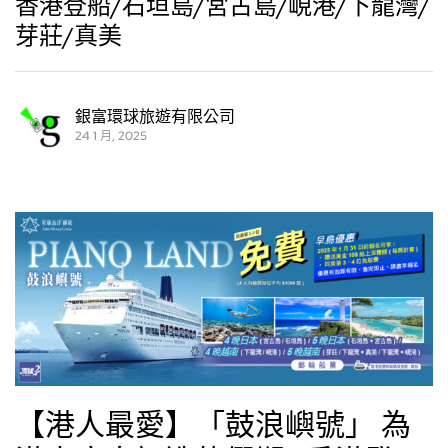
香港登船/石垣島/宮古島/峴港/下龍灣/
芽莊/真美
銀富環球旅遊有限公司
24 1 月, 2025
【港人最愛】「鼓浪嶼號」 為