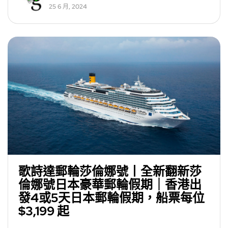
25 6 月, 2024
歌詩達郵輪莎倫娜號丨全新翻新莎
倫娜號日本豪華郵輪假期｜香港出
發4或5天日本郵輪假期，船票每位
$3,199 起