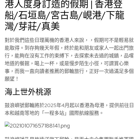
港人度身訂造的假期 | 香港登
船/石垣島/宮古島/峴港/下龍
灣/芽莊/真美
對於我們這些日理萬機的香港人來說，，假期可不是輕易就
能取得。到存夠幾天年假，終於能和朋友或家人一起出門旅
行，能夠在沒有工作的束縛下，去探索未去過的城鎮，品嚐
地道的餐館，喝上一杯，或是慢步陌生小徑，可謂賞心樂
事，而我一直向讀者推薦的郵輪旅行，正好一次過滿足多個
願望！
海上世外桃源
鼓浪嶼號郵輪將於2025年4月起以香港為母港，提供前往日
本和越南等地的「一程多站」國際航線服務。