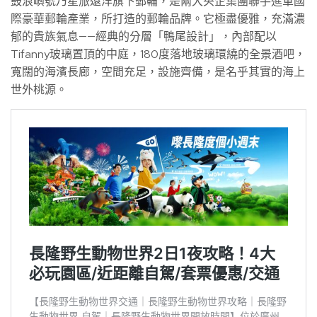
鼓浪嶼號乃星旅遠洋旗下郵輪，是兩大央企集團聯手進軍國
際豪華郵輪產業，所打造的郵輪品牌。它極盡優雅，充滿濃
郁的貴族氣息——經典的分層「鴨尾設計」，內部配以
Tifanny玻璃置頂的中庭，180度落地玻璃環繞的全景酒吧，
寬闊的海濱長廊，空間充足，設施齊備，是名乎其實的海上
世外桃源。