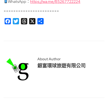
WhatsApp：
https://wa.me/85267722224
=======================
Facebook
Twitter
Threads
X
分
享
About Author
銀富環球旅遊有限公司