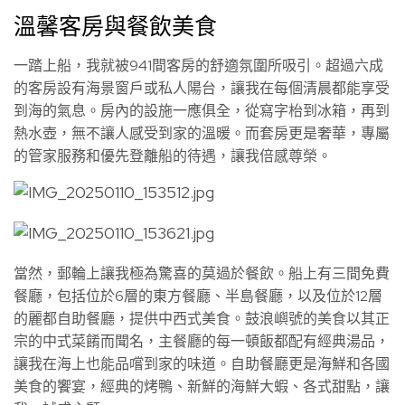
溫馨客房與餐飲美食
一踏上船，我就被941間客房的舒適氛圍所吸引。超過六成
的客房設有海景窗戶或私人陽台，讓我在每個清晨都能享受
到海的氣息。房內的設施一應俱全，從寫字枱到冰箱，再到
熱水壺，無不讓人感受到家的溫暖。而套房更是奢華，專屬
的管家服務和優先登離船的待遇，讓我倍感尊榮。
當然，郵輪上讓我極為驚喜的莫過於餐飲。船上有三間免費
餐廳，包括位於6層的東方餐廳、半島餐廳，以及位於12層
的麗都自助餐廳，提供中西式美食。鼓浪嶼號的美食以其正
宗的中式菜餚而聞名，主餐廳的每一頓飯都配有經典湯品，
讓我在海上也能品嚐到家的味道。自助餐廳更是海鮮和各國
美食的饗宴，經典的烤鴨、新鮮的海鮮大蝦、各式甜點，讓