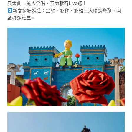
典金曲，萬人合唱，春節就有Live聽！
新春多場巡遊：金龍、彩獅、彩鯉三大瑞獸齊聚，開
啟好運篇章。