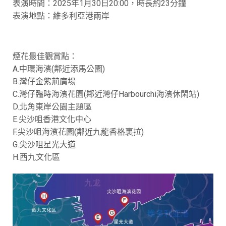
表演時間：2025年1月30日20:00，時長約23分鐘
表演地點：維多利亞港兩岸
煙花最佳觀賞點：
A.中環海濱(鄰近添馬公園)
B.灣仔金紫荊廣場
C.灣仔臨時海濱花園(鄰近灣仔Harbourchi海濱休閑站)
D.北角東岸公園主題區
E.尖沙咀香港文化中心
F.尖沙咀海濱花園(鄰近九龍香格裏拉)
G.尖沙咀星光大道
H.西九文化區