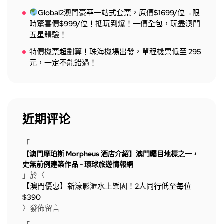
Global2澳門豪華一站式套票，原價$1699/位→限
時驚喜價$999/位！抵玩到爆！一價全包，玩盡澳門
五星體驗！
特價機票超劃算！珠海機場出發，單程機票低至 295
元，一定不能錯過！
近期评论
「
【澳門摩珀斯 Morpheus 酒店介紹】澳門矚目地標之一，
史無前例建築作品 - 環球旅遊情報網
」於〈
【澳門優惠】新濠影滙水上樂園！2人同行低至每位
$390
〉發佈留言