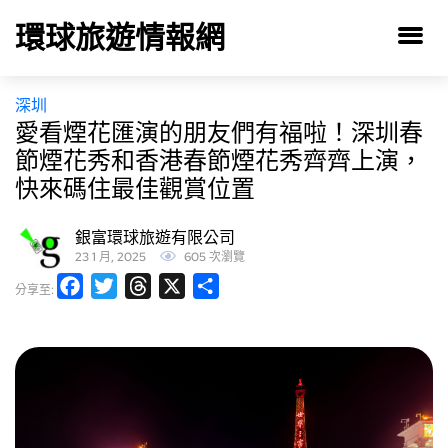
環球旅遊情報網
深圳
愛看煙花匯演的朋友們有福啦！深圳春
節煙花秀和香港春節煙花秀齊齊上演，
快來碼住最佳觀賞位置
銀富環球旅遊有限公司
23 1 月, 2025
605 次瀏覽
Facebook
Twitter
Threads
X
分
分享至:
享