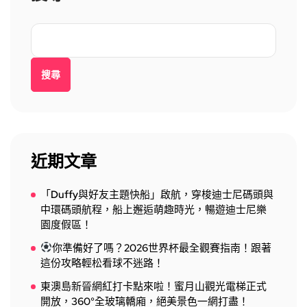
搜尋
近期文章
「Duffy與好友主題快船」啟航，穿梭迪士尼碼頭與
中環碼頭航程，船上邂逅萌趣時光，暢遊迪士尼樂
園度假區！
你準備好了嗎？2026世界杯最全觀賽指南！跟著
這份攻略輕松看球不迷路！
東澳島新晉網紅打卡點來啦！蜜月山觀光電梯正式
開放，360°全玻璃轎廂，絕美景色一網打盡！