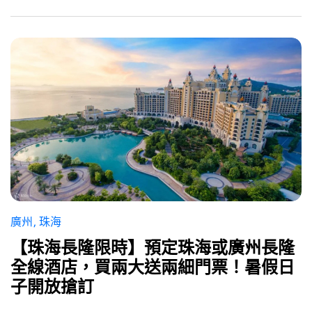
廣州
珠海
【珠海長隆限時】預定珠海或廣州長隆
全線酒店，買兩大送兩細門票！暑假日
子開放搶訂