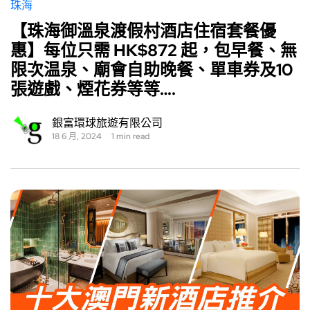
珠海
【珠海御溫泉渡假村酒店住宿套餐優
惠】每位只需 HK$872 起，包早餐、無
限次温泉、廟會自助晚餐、單車券及10
張遊戲、煙花券等等….
銀富環球旅遊有限公司
18 6 月, 2024
1 min read