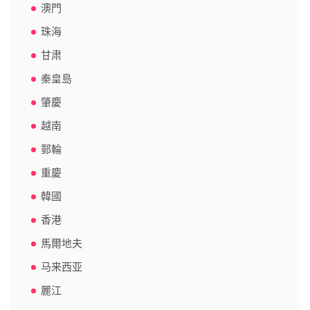
澳門
珠海
甘肃
秦皇島
肇慶
越南
郵輪
重慶
韓國
香港
馬爾地夫
马来西亚
麗江