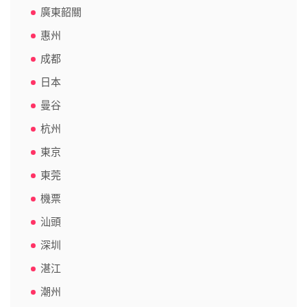
廣東韶關
惠州
成都
日本
曼谷
杭州
東京
東莞
機票
汕頭
深圳
湛江
潮州