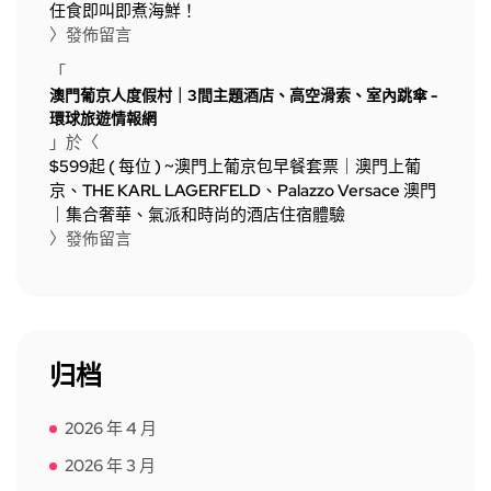
任食即叫即煮海鮮！
〉發佈留言
「
澳門葡京人度假村｜3間主題酒店、高空滑索、室內跳傘 -
環球旅遊情報網
」於〈
$599起 ( 每位 ) ~澳門上葡京包早餐套票｜澳門上葡
京、THE KARL LAGERFELD、Palazzo Versace 澳門
｜集合奢華、氣派和時尚的酒店住宿體驗
〉發佈留言
归档
2026 年 4 月
2026 年 3 月