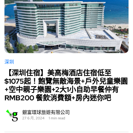
深圳
【深圳住宿】美高梅酒店住宿低至
$1075起！飽覽無敵海景+戶外兒童樂園
+空中親子樂園+2大1小自助早餐仲有
RMB200 餐飲消費額+房內迷你吧
銀富環球旅遊有限公司
27 6 月, 2024
1 min read