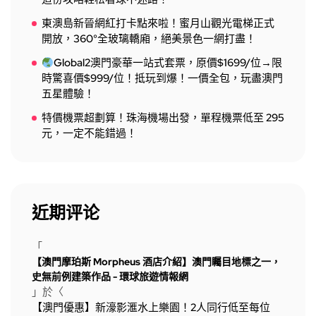
東澳島新晉網紅打卡點來啦！蜜月山觀光電梯正式
開放，360°全玻璃轎廂，絕美景色一網打盡！
Global2澳門豪華一站式套票，原價$1699/位→限
時驚喜價$999/位！抵玩到爆！一價全包，玩盡澳門
五星體驗！
特價機票超劃算！珠海機場出發，單程機票低至 295
元，一定不能錯過！
近期评论
「
【澳門摩珀斯 Morpheus 酒店介紹】澳門矚目地標之一，
史無前例建築作品 - 環球旅遊情報網
」於〈
【澳門優惠】新濠影滙水上樂園！2人同行低至每位