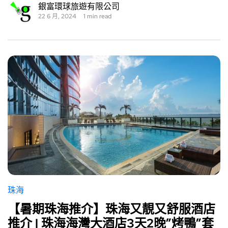
銀富環球旅遊有限公司
22 6 月, 2024
1 min read
珠海
【暑期珠海推介】珠海又靚又舒服酒店
推介 | 珠海海灣大酒店3天2晚”烤鴨”套