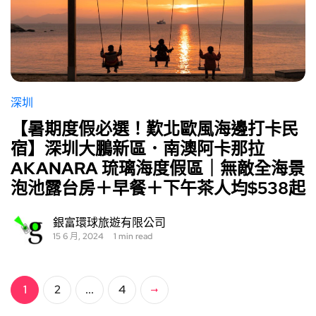
深圳
【暑期度假必選！歎北歐風海邊打卡民
宿】深圳大鵬新區．南澳阿卡那拉
AKANARA 琉璃海度假區｜無敵全海景
泡池露台房＋早餐＋下午茶人均$538起
銀富環球旅遊有限公司
15 6 月, 2024
1 min read
1
2
...
4