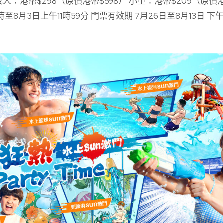
成人：港幣$298（原價港幣$598） 小童：港幣$209（原價港
2時至8月3日上午11時59分 門票有效期 7月26日至8月13日 下