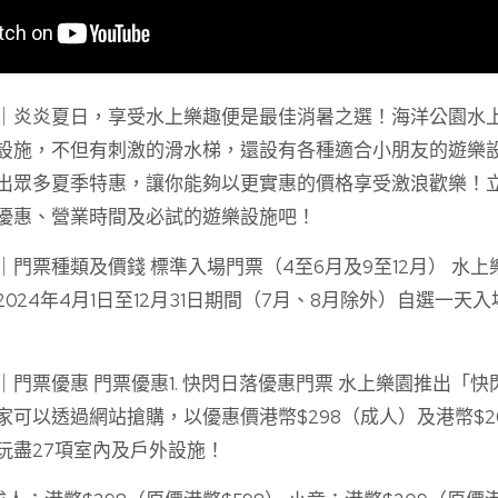
｜炎炎夏日，享受水上樂趣便是最佳消暑之選！海洋公園水上
設施，不但有刺激的滑水梯，還設有各種適合小朋友的遊樂
出眾多夏季特惠，讓你能夠以更實惠的價格享受激浪歡樂！
優惠、營業時間及必試的遊樂設施吧！
門票種類及價錢 標準入場門票（4至6月及9至12月） 水
024年4月1日至12月31日期間（7月、8月除外）自選一天
門票優惠 門票優惠1. 快閃日落優惠門票 水上樂園推出「
家可以透過網站搶購，以優惠價港幣$298（成人）及港幣$2
玩盡27項室內及戶外設施！