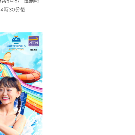
幣$418） 搶購時
午4時30分後