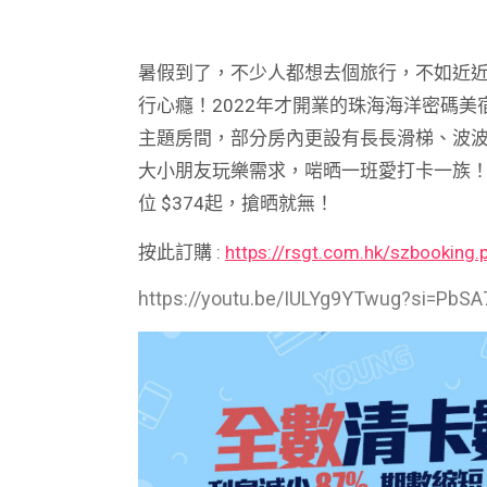
暑假到了，不少人都想去個旅行，不如近
行心癮！2022年才開業的珠海海洋密碼美宿（Zh
主題房間，部分房內更設有長長滑梯、波
大小朋友玩樂需求，啱晒一班愛打卡一族
位 $374起，搶晒就無！
按此訂購 :
https://rsgt.com.hk/szbooking
https://youtu.be/IULYg9YTwug?si=PbS