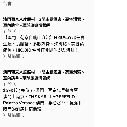
留言
「
澳門葡京人度假村｜3間主題酒店、高空滑索、
室內跳傘 - 環球旅遊情報網
」於〈
【澳門上葡京自助山介紹】HK$640 起任食
生蠔、長腳蟹、多款刺身、烤乳豬、蒜蓉蒸
鮑魚，HK$810 仲可任食即叫即煮海鮮！
〉發佈留言
「
澳門葡京人度假村｜3間主題酒店、高空滑索、
室內跳傘 - 環球旅遊情報網
」於〈
$599起 ( 每位 ) ~澳門上葡京包早餐套票｜
澳門上葡京、THE KARL LAGERFELD、
Palazzo Versace 澳門｜集合奢華、氣派和
時尚的酒店住宿體驗
〉發佈留言