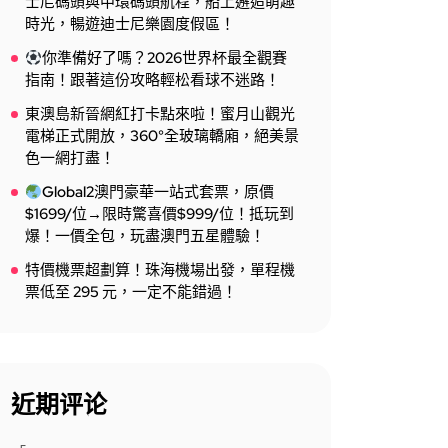
士尼碼頭與中環碼頭航程，船上邂逅萌趣
時光，暢遊迪士尼樂園度假區！
你準備好了嗎？2026世界杯最全觀賽
指南！跟著這份攻略輕松看球不迷路！
東澳島新晉網紅打卡點來啦！蜜月山觀光
電梯正式開放，360°全玻璃轎廂，絕美景
色一網打盡！
Global2澳門豪華一站式套票，原價
$1699/位→限時驚喜價$999/位！抵玩到
爆！一價全包，玩盡澳門五星體驗！
特價機票超劃算！珠海機場出發，單程機
票低至 295 元，一定不能錯過！
近期评论