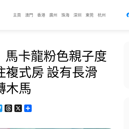
主頁
澳門
香港
廣州
珠海
深圳
東莞
杭州
店｜馬卡龍粉色親子度
住複式房 設有長滑
轉木馬
cebook
Twitter
Threads
X
分
享