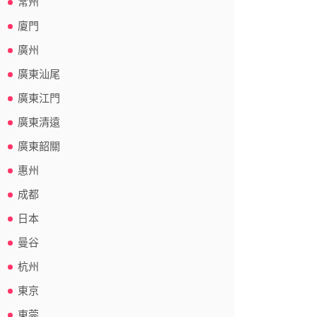
常州
廈門
廣州
廣東汕尾
廣東江門
廣東清遠
廣東韶關
惠州
成都
日本
曼谷
杭州
東京
東莞