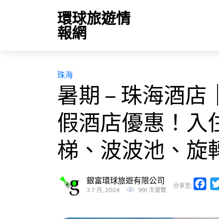
環球旅遊情
報網
珠海
暑期 – 珠海酒
假酒店優惠！入
梯、波波池、旋
銀富環球旅遊有限公司
Fa
分享至:
3 7 月, 2024
991 次瀏覽