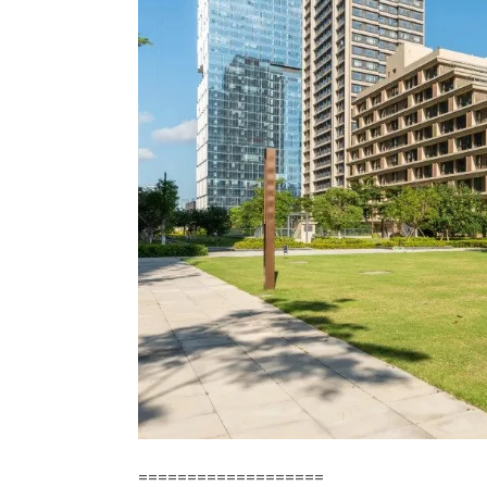
===================