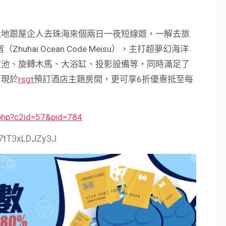
近地跟屋企人去珠海來個兩日一夜短線遊，一解去旅
uhai Ocean Code Meisu），主打超夢幻海洋
波池、旋轉木馬、大浴缸、投影設備等，同時滿足了
！現於
rsgt
預訂酒店主題房間，更可享6折優惠抵至每
.php?c2id=57&pid=784
A7tT3xLDJZy3J