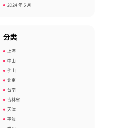
2024 年 5 月
分类
上海
中山
佛山
北京
台南
吉林省
天津
寧波