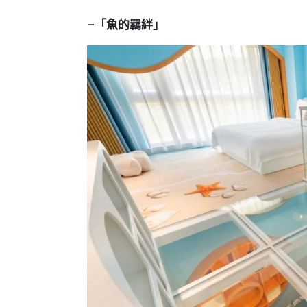
–「魚的羈絆」