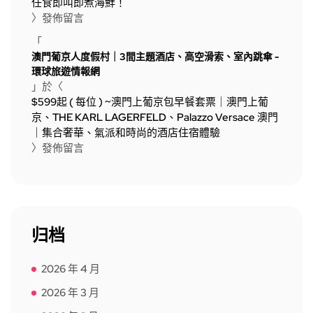
任食即叫即煮海鮮！
〉發佈留言
「
澳門葡京人度假村｜3間主題酒店、高空滑索、室內跳傘 -
環球旅遊情報網
」於〈
$599起 ( 每位 ) ~澳門上葡京包早餐套票｜澳門上葡
京、THE KARL LAGERFELD、Palazzo Versace 澳門
｜集合奢華、氣派和時尚的酒店住宿體驗
〉發佈留言
归档
2026 年 4 月
2026 年 3 月