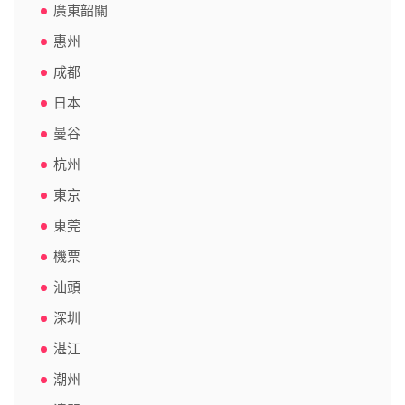
廣東韶關
惠州
成都
日本
曼谷
杭州
東京
東莞
機票
汕頭
深圳
湛江
潮州