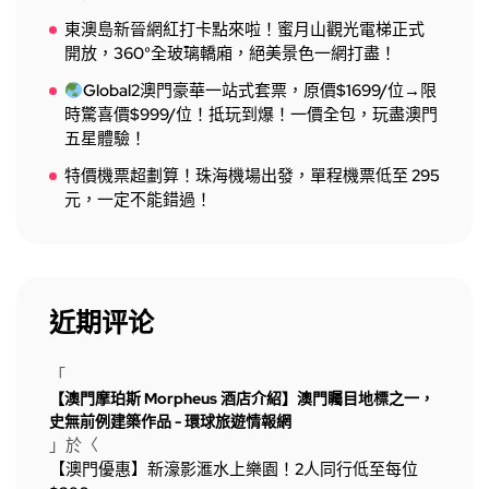
東澳島新晉網紅打卡點來啦！蜜月山觀光電梯正式
開放，360°全玻璃轎廂，絕美景色一網打盡！
Global2澳門豪華一站式套票，原價$1699/位→限
時驚喜價$999/位！抵玩到爆！一價全包，玩盡澳門
五星體驗！
特價機票超劃算！珠海機場出發，單程機票低至 295
元，一定不能錯過！
近期评论
「
【澳門摩珀斯 Morpheus 酒店介紹】澳門矚目地標之一，
史無前例建築作品 - 環球旅遊情報網
」於〈
【澳門優惠】新濠影滙水上樂園！2人同行低至每位