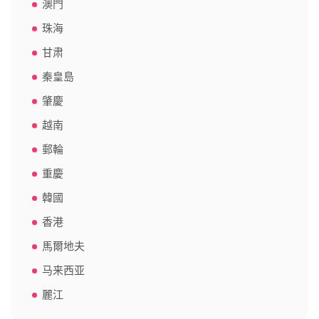
澳門
珠海
甘肃
秦皇島
肇慶
越南
郵輪
重慶
韓國
香港
馬爾地夫
马来西亚
麗江