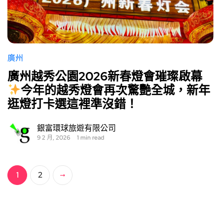
廣州
廣州越秀公園2026新春燈會璀璨啟幕
今年的越秀燈會再次驚艷全城，新年
逛燈打卡選這裡準沒錯！
銀富環球旅遊有限公司
9 2 月, 2026
1 min read
1
2