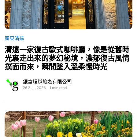
廣東清遠
清遠一家復古歐式咖啡廳，像是從舊時
光裏走出來的夢幻秘境，濃郁復古風情
撲面而來，瞬間墜入溫柔慢時光
銀富環球旅遊有限公司
26 2 月, 2026
1 min read