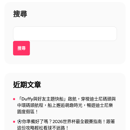
搜尋
搜尋
近期文章
「Duffy與好友主題快船」啟航，穿梭迪士尼碼頭與
中環碼頭航程，船上邂逅萌趣時光，暢遊迪士尼樂
園度假區！
你準備好了嗎？2026世界杯最全觀賽指南！跟著
這份攻略輕松看球不迷路！