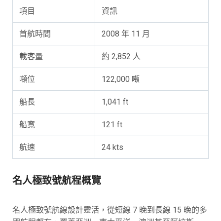
項目
資訊
首航時間
2008 年 11 月
載客量
約 2,852 人
噸位
122,000 噸
船長
1,041 ft
船寬
121 ft
航速
24 kts
名人極致號航程概覽
名人極致號航線設計靈活，從短線 7 晚到長線 15 晚的多