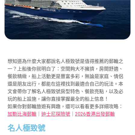
想知道為什麼大家都說名人極致號是值得推薦的郵輪之
一？上船後你就明白了：空間夠大不擁擠，房間舒適、
餐飲精緻，船上活動更是豐富多彩，無論是家庭、情侶
還是朋友出行，都能在這裡找到最適合自己的玩法。本
文會帶你了解名人極致號房型特色、餐飲亮點，以及必
玩的船上設施，讓你直接掌握最全的船上信息！
如果你對郵輪旅遊有興趣，還可以看看更多詳細攻略：
加勒比海郵輪
｜
迪士尼探險號
｜
2026香港出發郵輪
名人極致號