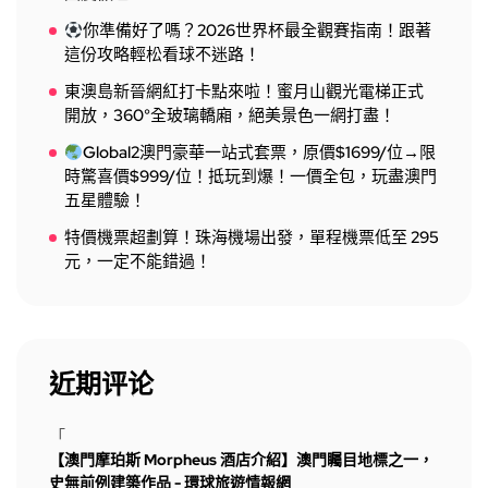
你準備好了嗎？2026世界杯最全觀賽指南！跟著
這份攻略輕松看球不迷路！
東澳島新晉網紅打卡點來啦！蜜月山觀光電梯正式
開放，360°全玻璃轎廂，絕美景色一網打盡！
Global2澳門豪華一站式套票，原價$1699/位→限
時驚喜價$999/位！抵玩到爆！一價全包，玩盡澳門
五星體驗！
特價機票超劃算！珠海機場出發，單程機票低至 295
元，一定不能錯過！
近期评论
「
【澳門摩珀斯 Morpheus 酒店介紹】澳門矚目地標之一，
史無前例建築作品 - 環球旅遊情報網