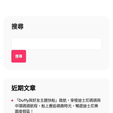
搜尋
搜尋
近期文章
「Duffy與好友主題快船」啟航，穿梭迪士尼碼頭與
中環碼頭航程，船上邂逅萌趣時光，暢遊迪士尼樂
園度假區！