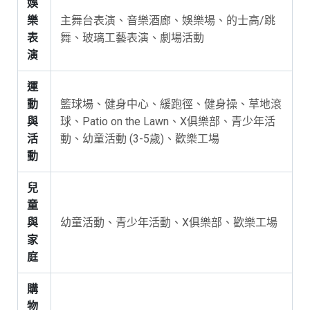
娛
樂
主舞台表演、音樂酒廊、娛樂場、的士高/跳
表
舞、玻璃工藝表演、劇場活動
演
運
動
籃球場、健身中心、緩跑徑、健身操、草地滾
與
球、Patio on the Lawn、X俱樂部、青少年活
活
動、幼童活動 (3-5歲)、歡樂工場
動
兒
童
與
幼童活動、青少年活動、X俱樂部、歡樂工場
家
庭
購
物