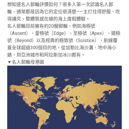
想知道名人郵輪評價如何？很多人第一次認識名人郵
輪，通常都是因為它的定位很清楚——主打住得舒服、吃
得講究、整體質感在線的海上度假體驗。
名人郵輪目前擁有約20艘郵輪，例如海極號
（Ascent）、愛極號（Edge）、至極號（Apex）、揚極
號（Beyond）以及經典的極致號（Solstice），航線覆
蓋全球超過300個目的地，從加勒比海沙灘、地中海小
鎮，到亞洲城市和阿拉斯加冰川都有。
▼名人郵輪母港圖