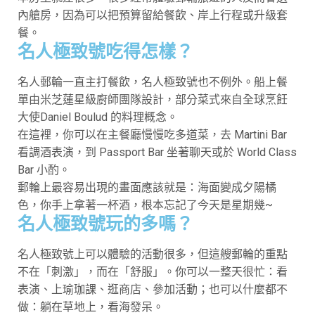
內艙房，因為可以把預算留給餐飲、岸上行程或升級套
餐。
名人極致號吃得怎樣？
名人郵輪一直主打餐飲，名人極致號也不例外。船上餐
單由米芝蓮星級廚師團隊設計，部分菜式來自全球烹飪
大使Daniel Boulud 的料理概念。
在這裡，你可以在主餐廳慢慢吃多道菜，去 Martini Bar
看調酒表演，到 Passport Bar 坐著聊天或於 World Class
Bar 小酌。
郵輪上最容易出現的畫面應該就是：海面變成夕陽橘
色，你手上拿著一杯酒，根本忘記了今天是星期幾~
名人極致號玩的多嗎？
名人極致號上可以體驗的活動很多，但這艘郵輪的重點
不在「刺激」，而在「舒服」。你可以一整天很忙：看
表演、上瑜珈課、逛商店、參加活動；也可以什麼都不
做：躺在草地上，看海發呆。