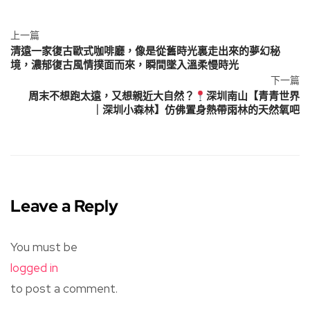
上一篇
清遠一家復古歐式咖啡廳，像是從舊時光裏走出來的夢幻秘
境，濃郁復古風情撲面而來，瞬間墜入溫柔慢時光
下一篇
周末不想跑太遠，又想親近大自然？
深圳南山【青青世界
｜深圳小森林】仿佛置身熱帶雨林的天然氧吧
Leave a Reply
You must be
logged in
to post a comment.