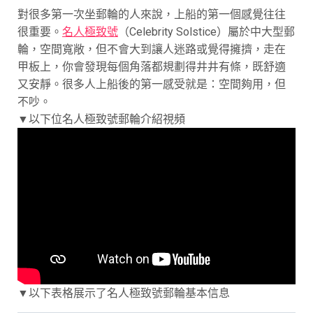
對很多第一次坐郵輪的人來說，上船的第一個感覺往往
很重要。
名人極致號
（Celebrity Solstice）屬於中大型郵
輪，空間寬敞，但不會大到讓人迷路或覺得擁擠，走在
甲板上，你會發現每個角落都規劃得井井有條，既舒適
又安靜。很多人上船後的第一感受就是：空間夠用，但
不吵。
▼以下位名人極致號郵輪介紹視頻
▼以下表格展示了名人極致號郵輪基本信息