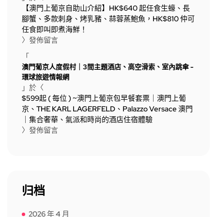
【澳門上葡京自助山介紹】HK$640 起任食生蠔、長
腳蟹、多款刺身、烤乳豬、蒜蓉蒸鮑魚，HK$810 仲可
任食即叫即煮海鮮！
〉發佈留言
「
澳門葡京人度假村｜3間主題酒店、高空滑索、室內跳傘 -
環球旅遊情報網
」於〈
$599起 ( 每位 ) ~澳門上葡京包早餐套票｜澳門上葡
京、THE KARL LAGERFELD、Palazzo Versace 澳門
｜集合奢華、氣派和時尚的酒店住宿體驗
〉發佈留言
归档
2026 年 4 月