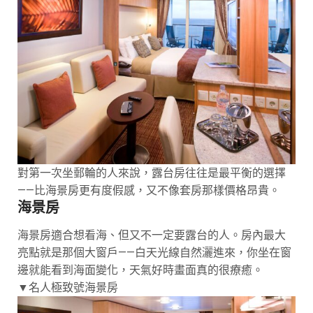
對第一次坐郵輪的人來說，露台房往往是最平衡的選擇
——比海景房更有度假感，又不像套房那樣價格昂貴。
海景房
海景房適合想看海、但又不一定要露台的人。房內最大
亮點就是那個大窗戶——白天光線自然灑進來，你坐在窗
邊就能看到海面變化，天氣好時畫面真的很療癒。
▼名人極致號海景房