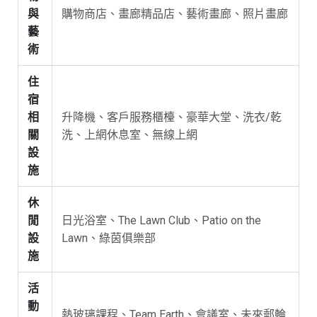
與
購物商店、畫廊精品店、藝術畫廊、照片畫廊
藝
術
住
宿
相
升降機、客戶服務櫃檯、豪華大堂、洗衣/乾
關
洗、上網休息室、無線上網
設
施
休
閒
日光浴室、The Lawn Club、Patio on the
設
Lawn、綠茵俱樂部
施
活
動
熱玻璃課程、Team Earth、會議室、未來郵輪