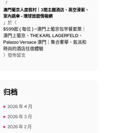
「
澳門葡京人度假村｜3間主題酒店、高空滑索、
室內跳傘 - 環球旅遊情報網
」於〈
$599起 ( 每位 ) ~澳門上葡京包早餐套票｜
澳門上葡京、THE KARL LAGERFELD、
Palazzo Versace 澳門｜集合奢華、氣派和
時尚的酒店住宿體驗
〉發佈留言
归档
2026 年 4 月
2026 年 3 月
2026 年 2 月