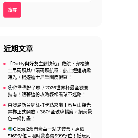
搜尋
近期文章
「Duffy與好友主題快船」啟航，穿梭迪
士尼碼頭與中環碼頭航程，船上邂逅萌趣
時光，暢遊迪士尼樂園度假區！
你準備好了嗎？2026世界杯最全觀賽
指南！跟著這份攻略輕松看球不迷路！
東澳島新晉網紅打卡點來啦！蜜月山觀光
電梯正式開放，360°全玻璃轎廂，絕美景
色一網打盡！
Global2澳門豪華一站式套票，原價
$1699/位→限時驚喜價$999/位！抵玩到