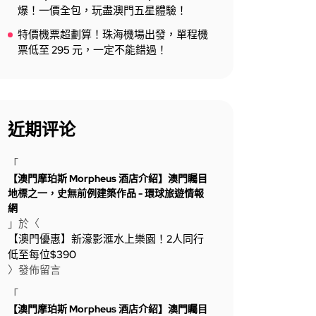
爆！一價全包，玩盡澳門五星體驗！
特價機票超劃算！珠海機場出發，單程機
票低至 295 元，一定不能錯過！
近期评论
「
【澳門摩珀斯 Morpheus 酒店介紹】澳門矚目
地標之一，史無前例建築作品 - 環球旅遊情報
網
」於〈
【澳門優惠】新濠影滙水上樂園！2人同行
低至每位$390
〉發佈留言
「
【澳門摩珀斯 Morpheus 酒店介紹】澳門矚目