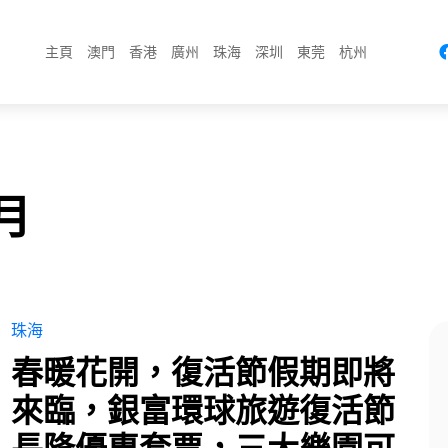
主頁
澳門
香港
廣州
珠海
深圳
東莞
杭州
 月
珠海
春暖花開，復活節假期即將
來臨，銀富環球旅遊復活節