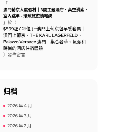
「
澳門葡京人度假村｜3間主題酒店、高空滑索、
室內跳傘 - 環球旅遊情報網
」於〈
$599起 ( 每位 ) ~澳門上葡京包早餐套票｜
澳門上葡京、THE KARL LAGERFELD、
Palazzo Versace 澳門｜集合奢華、氣派和
時尚的酒店住宿體驗
〉發佈留言
归档
2026 年 4 月
2026 年 3 月
2026 年 2 月