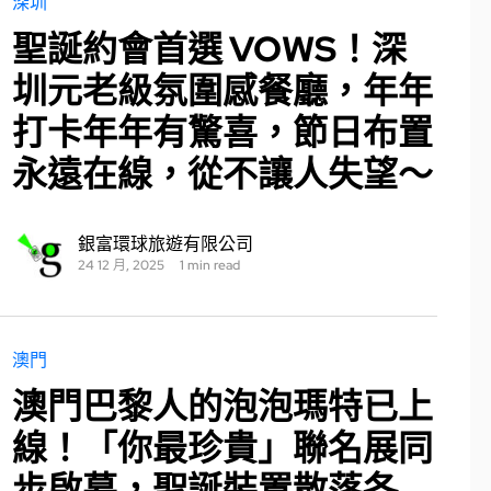
深圳
聖誕約會首選 VOWS！深
圳元老級氛圍感餐廳，年年
打卡年年有驚喜，節日布置
永遠在線，從不讓人失望～
銀富環球旅遊有限公司
24 12 月, 2025
1 min read
澳門
澳門巴黎人的泡泡瑪特已上
線！「你最珍貴」聯名展同
步啟幕，聖誕裝置散落各