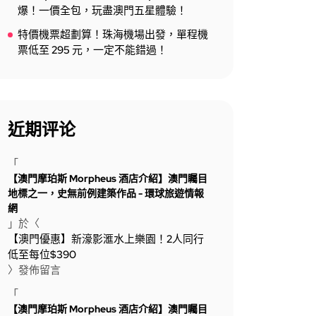
爆！一價全包，玩盡澳門五星體驗！
特價機票超劃算！珠海機場出發，單程機
票低至 295 元，一定不能錯過！
近期评论
「
【澳門摩珀斯 Morpheus 酒店介紹】澳門矚目
地標之一，史無前例建築作品 - 環球旅遊情報
網
」於〈
【澳門優惠】新濠影滙水上樂園！2人同行
低至每位$390
〉發佈留言
「
【澳門摩珀斯 Morpheus 酒店介紹】澳門矚目