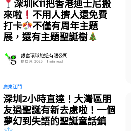
深圳K11把香港迪士尼搬
來啦
不用人擠人還免費
打卡
不僅有周年主題
展，還有主題聖誕樹
銀富環球旅遊有限公司
19 12 月, 2025
1 min read
廣東江門
深圳2小時直達！大灣區朋
友過聖誕有新去處啦！一個
夢幻到失語的聖誕童話鎮