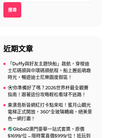
搜尋
近期文章
「Duffy與好友主題快船」啟航，穿梭迪
士尼碼頭與中環碼頭航程，船上邂逅萌趣
時光，暢遊迪士尼樂園度假區！
你準備好了嗎？2026世界杯最全觀賽
指南！跟著這份攻略輕松看球不迷路！
東澳島新晉網紅打卡點來啦！蜜月山觀光
電梯正式開放，360°全玻璃轎廂，絕美景
色一網打盡！
Global2澳門豪華一站式套票，原價
$1699/位→限時驚喜價$999/位！抵玩到