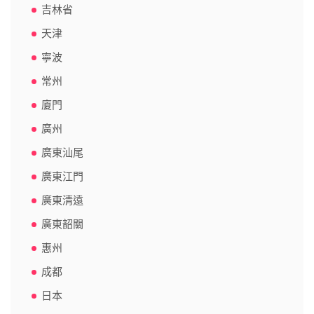
吉林省
天津
寧波
常州
廈門
廣州
廣東汕尾
廣東江門
廣東清遠
廣東韶關
惠州
成都
日本