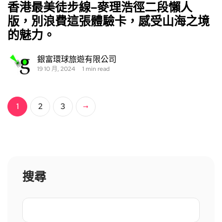
香港最美徒步線–麥理浩徑二段懶人
版，別浪費這張體驗卡，感受山海之境
的魅力。
銀富環球旅遊有限公司
19 10 月, 2024
1 min read
1
2
3
搜尋