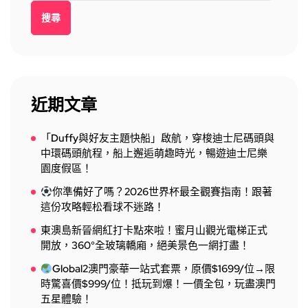
搜尋
近期文章
「Duffy與好友主題快船」啟航，穿梭迪士尼碼頭與
中環碼頭航程，船上邂逅萌趣時光，暢遊迪士尼樂
園度假區！
你準備好了嗎？2026世界杯最全觀賽指南！跟著
這份攻略輕松看球不迷路！
東澳島新晉網紅打卡點來啦！蜜月山觀光電梯正式
開放，360°全玻璃轎廂，絕美景色一網打盡！
Global2澳門豪華一站式套票，原價$1699/位→限
時驚喜價$999/位！抵玩到爆！一價全包，玩盡澳門
五星體驗！