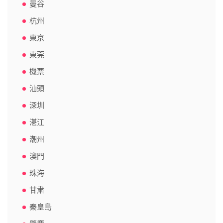
曼谷
杭州
東京
東莞
機票
汕頭
深圳
湛江
潮州
澳門
珠海
甘肃
秦皇島