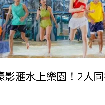
濠影滙水上樂園！2人同