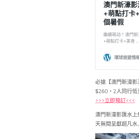
必搶【澳門新濠影滙
$260，2人同行低至
>>>立即預訂<<<
澳門新濠影匯水上
天無間呈獻超凡水