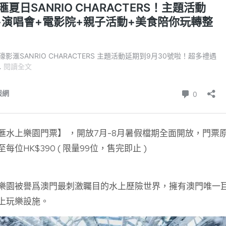
水上樂園門票】 ，開放7月-8月暑假檔期全面開放，門票原
每位HK$390 ( 限量99位，售完即止 )
樂園被譽爲澳門最刺激矚目的水上歷險世界，擁有澳門唯一巨
上玩樂設施。