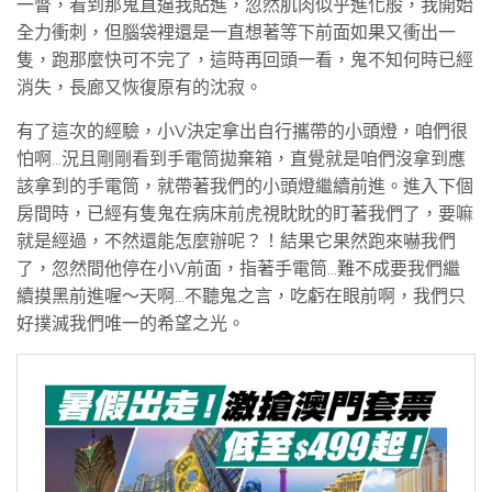
一瞥，看到那鬼直逼我貼進，忽然肌肉似乎進化般，我開始
全力衝刺，但腦袋裡還是一直想著等下前面如果又衝出一
隻，跑那麼快可不完了，這時再回頭一看，鬼不知何時已經
消失，長廊又恢復原有的沈寂。
有了這次的經驗，小V決定拿出自行攜帶的小頭燈，咱們很
怕啊…況且剛剛看到手電筒拋棄箱，直覺就是咱們沒拿到應
該拿到的手電筒，就帶著我們的小頭燈繼續前進。進入下個
房間時，已經有隻鬼在病床前虎視眈眈的盯著我們了，要嘛
就是經過，不然還能怎麼辦呢？！結果它果然跑來嚇我們
了，忽然間他停在小V前面，指著手電筒…難不成要我們繼
續摸黑前進喔～天啊…不聽鬼之言，吃虧在眼前啊，我們只
好撲滅我們唯一的希望之光。