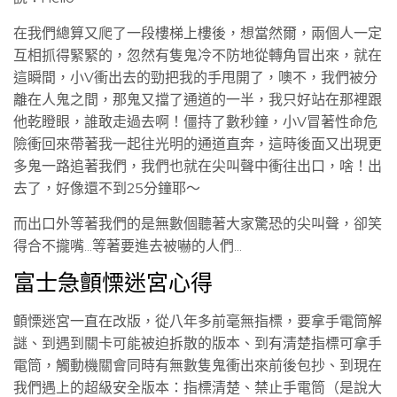
在我們總算又爬了一段樓梯上樓後，想當然爾，兩個人一定
互相抓得緊緊的，忽然有隻鬼冷不防地從轉角冒出來，就在
這瞬間，小V衝出去的勁把我的手甩開了，噢不，我們被分
離在人鬼之間，那鬼又擋了通道的一半，我只好站在那裡跟
他乾瞪眼，誰敢走過去啊！僵持了數秒鐘，小V冒著性命危
險衝回來帶著我一起往光明的通道直奔，這時後面又出現更
多鬼一路追著我們，我們也就在尖叫聲中衝往出口，啥！出
去了，好像還不到25分鐘耶～
而出口外等著我們的是無數個聽著大家驚恐的尖叫聲，卻笑
得合不攏嘴…等著要進去被嚇的人們…
富士急顫慄迷宮心得
顫慄迷宮一直在改版，從八年多前毫無指標，要拿手電筒解
謎、到遇到關卡可能被迫拆散的版本、到有清楚指標可拿手
電筒，觸動機關會同時有無數隻鬼衝出來前後包抄、到現在
我們遇上的超級安全版本：指標清楚、禁止手電筒（是說大