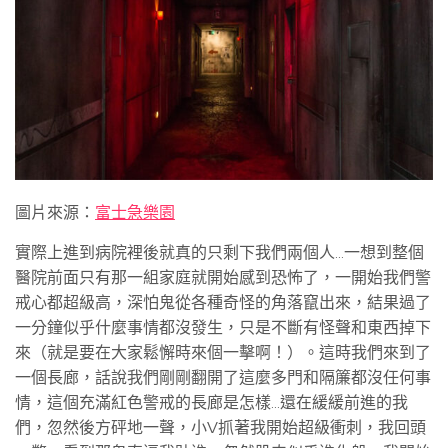
圖片來源：
富士急樂園
實際上進到病院裡後就真的只剩下我們兩個人…一想到整個
醫院前面只有那一組家庭就開始感到恐怖了，一開始我們警
戒心都超級高，深怕鬼從各種奇怪的角落竄出來，結果過了
一分鐘似乎什麼事情都沒發生，只是不斷有怪聲和東西掉下
來（就是要在大家鬆懈時來個一擊啊！）。這時我們來到了
一個長廊，話說我們剛剛翻開了這麼多門和隔簾都沒任何事
情，這個充滿紅色警戒的長廊是怎樣…還在緩緩前進的我
們，忽然後方砰地一聲，小V抓著我開始超級衝刺，我回頭