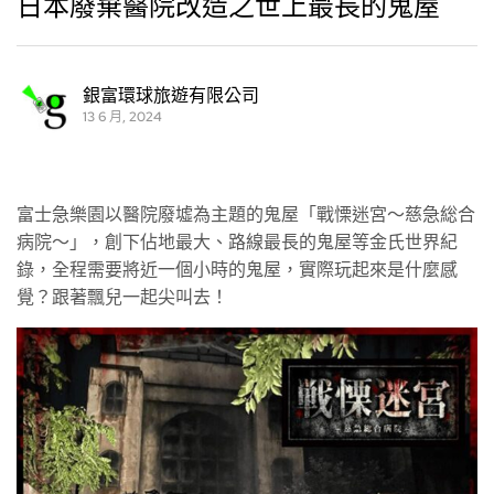
日本廢棄醫院改造之世上最長的鬼屋
銀富環球旅遊有限公司
13 6 月, 2024
富士急樂園以醫院廢墟為主題的鬼屋「戰慄迷宮～慈急総合
病院～」，創下佔地最大、路線最長的鬼屋等金氏世界紀
錄，全程需要將近一個小時的鬼屋，實際玩起來是什麼感
覺？跟著飄兒一起尖叫去！