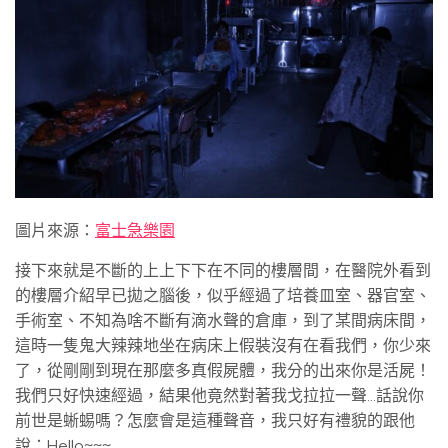
圖片來源：
富士急樂園
接下來就是不斷的上上下下在不同的樓層間，在醫院外看到
的樓層介紹早已拋之腦後，似乎經過了培養皿室、器官室、
手術室、不知為啥不斷有滴水聲的倉庫，到了某間病床間，
這時一隻鬼大辣辣地坐在病床上假裝沒有在看我們，你少來
了，從剛剛到現在那麼多真假屍體，我分的出來你是活屍！
我們只好快速經過，結果他竟然對著我戈拉拉一聲…話說你
前世是蜥蜴嗎？怎麼會是這種聲音，我只好有禮貌的跟他
說：Hello~~~