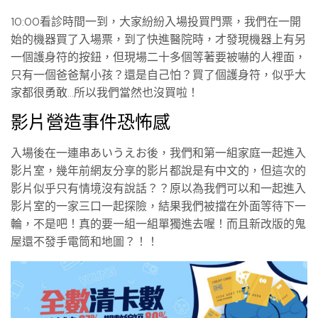
10:00看診時間一到，大家紛紛入場投買門票，我們在一開
始的機器買了入場票，到了快進醫院時，才發現機器上有另
一個護身符的按鈕，但現場二十多個等著要被嚇的人裡面，
只有一個爸爸幫小孩？還是自己怕？買了個護身符，似乎大
家都很勇敢…所以我們當然也沒買啦！
影片營造事件恐怖感
入場後在一連串あいうえお後，我們和第一組家庭一起進入
影片室，幾年前網友分享的影片都說是有中文的，但這次的
影片似乎只有情境沒有說話？？原以為我們可以和一起進入
影片室的一家三口一起探險，結果我們被擋在外面等待下一
輪，不是吧！真的要一組一組單獨進去喔！而且新改版的鬼
屋還不發手電筒和地圖？！！