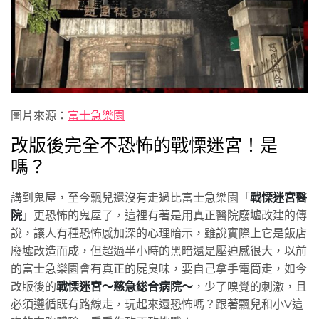
圖片來源：
富士急樂園
改版後完全不恐怖的戰慄迷宮！是
嗎？
講到鬼屋，至今飄兒還沒有走過比富士急樂園「
戰慄迷宮醫
院
」更恐怖的鬼屋了，這裡有著是用真正醫院廢墟改建的傳
說，讓人有種恐怖感加深的心理暗示，雖說實際上它是飯店
廢墟改造而成，但超過半小時的黑暗還是壓迫感很大，以前
的富士急樂園會有真正的屍臭味，要自己拿手電筒走，如今
改版後的
戰慄迷宮～慈急総合病院～
，少了嗅覺的刺激，且
必須遵循既有路線走，玩起來還恐怖嗎？跟著飄兒和小V這