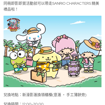
同萌即影即賞活動就可以帶走SANRIO CHARACTERS 精美
禮品啦！
兌換地點：新濠影滙換領櫃檯(意滙 ‧ 手工薄餅旁)
兌換時間：12:00-20:00