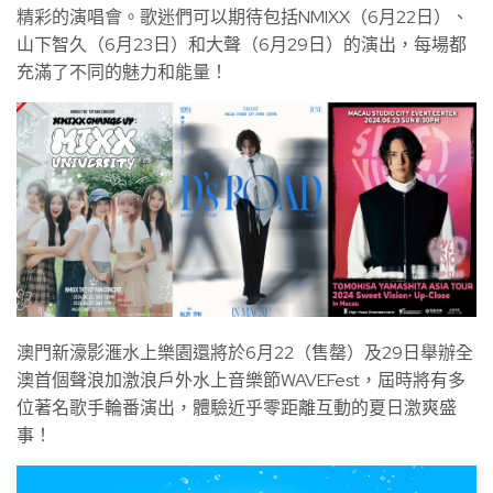
精彩的演唱會。歌迷們可以期待包括NMIXX（6月22日）、
山下智久（6月23日）和大聲（6月29日）的演出，每場都
充滿了不同的魅力和能量！
澳門新濠影滙水上樂園還將於6月22（售罄）及29日舉辦全
澳首個聲浪加激浪戶外水上音樂節WAVEFest，屆時將有多
位著名歌手輪番演出，體驗近乎零距離互動的夏日激爽盛
事！