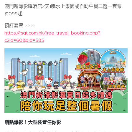
澳門新濠影匯酒店2天1晚水上樂園或自助午餐二選一套票
$1099起
預訂套票 >>>>
https://rsgt.com.hk/free_travel_booking.php?
c2id=60&pid=585
萌點爆影！大型裝置任你影