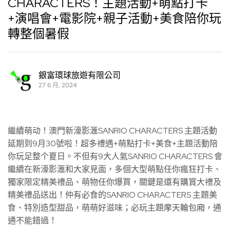
CHARACTERS！主題活動+萌點打卡
+演唱會+電影院+親子活動+美食陪你玩
轉整個暑假
銀富環球旅遊有限公司
27 6 月, 2024
繼續萌动！澳門新濠影滙SANRIO CHARACTERS 主題活動
延期到9月30號啦！超多禮遇+萌點打卡+美食+主題活動陪
你玩足整个夏日。不但有9大人氣SANRIO CHARACTERS 會
繼續在新濠影滙和大家見面，多個大型萌點任你瘋狂打卡、
獨家限定精美禮品、萌物任你爆買，關鍵是還有購賞大禮及
精美禮品送出！仲有必食的SANRIO CHARACTERS 主題美
食、特別造型甜品，萌萌好滋味；必玩主題摩天輪包廂，通
通不能錯過！