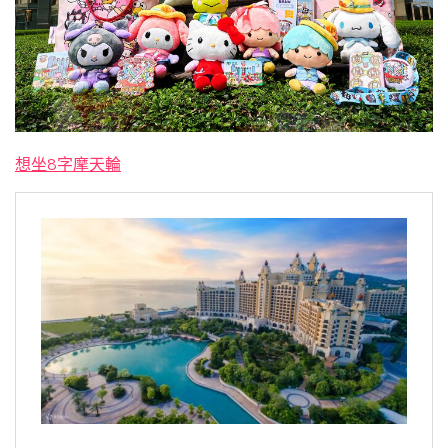
想坐8字摩天輪