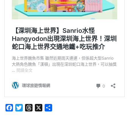
Facebook
Twitter
Threads
X
分
享