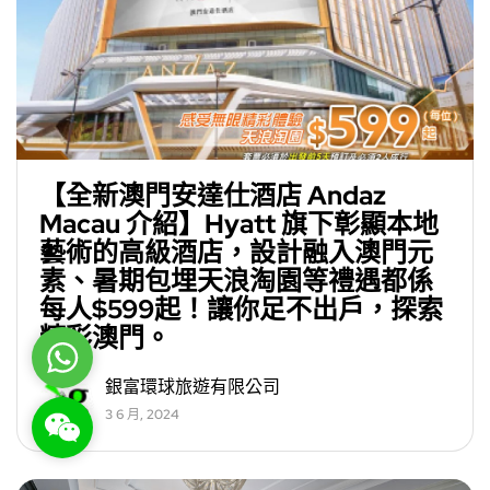
【全新澳門安達仕酒店 Andaz
Macau 介紹】Hyatt 旗下彰顯本地
藝術的高級酒店，設計融入澳門元
素、暑期包埋天浪淘園等禮遇都係
每人$599起！讓你足不出戶，探索
精彩澳門。
WhatsApp
銀富環球旅遊有限公司
3 6 月, 2024
WeChat: rsgt819