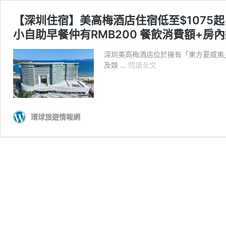
【深圳住宿】美高梅酒店住宿低至$1075
小自助早餐仲有RMB200 餐飲消費額+房
深圳美高梅酒店位於擁有「東方夏威夷
【深
及娛 …
閱讀全文
圳
住
宿】
美
環球旅遊情報網
高
梅
酒
店
住
宿
低
至
$1075
起！
飽