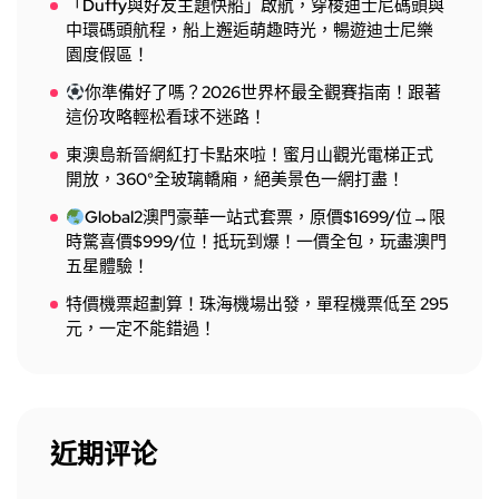
「Duffy與好友主題快船」啟航，穿梭迪士尼碼頭與
中環碼頭航程，船上邂逅萌趣時光，暢遊迪士尼樂
園度假區！
你準備好了嗎？2026世界杯最全觀賽指南！跟著
這份攻略輕松看球不迷路！
東澳島新晉網紅打卡點來啦！蜜月山觀光電梯正式
開放，360°全玻璃轎廂，絕美景色一網打盡！
Global2澳門豪華一站式套票，原價$1699/位→限
時驚喜價$999/位！抵玩到爆！一價全包，玩盡澳門
五星體驗！
特價機票超劃算！珠海機場出發，單程機票低至 295
元，一定不能錯過！
近期评论