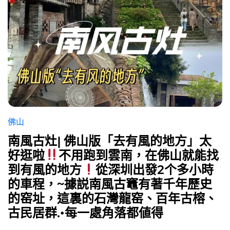
佛山
南風古灶| 佛山版「去有風的地方」太
好逛啦
不用跑到雲南，在佛山就能找
到有風的地方
從深圳出發2个多小時
的車程，~據説南風古竈有著千年歷史
的窑址，這裏的石灣龍窑、百年古榕、
古民居群.•每一處角落都値得