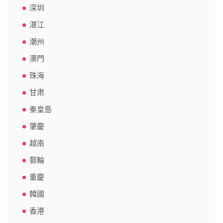
深圳
湛江
潮州
澳門
珠海
甘肃
秦皇島
肇慶
越南
郵輪
重慶
韓國
香港