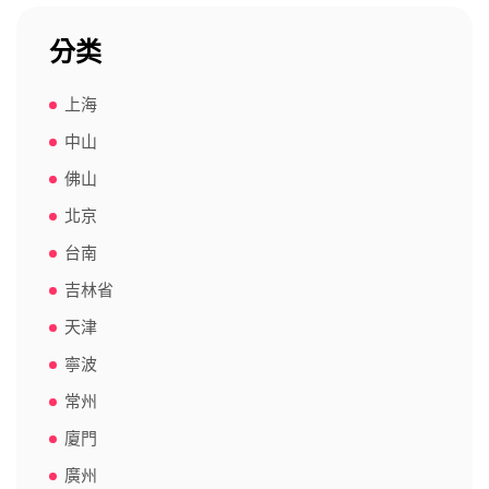
分类
上海
中山
佛山
北京
台南
吉林省
天津
寧波
常州
廈門
廣州