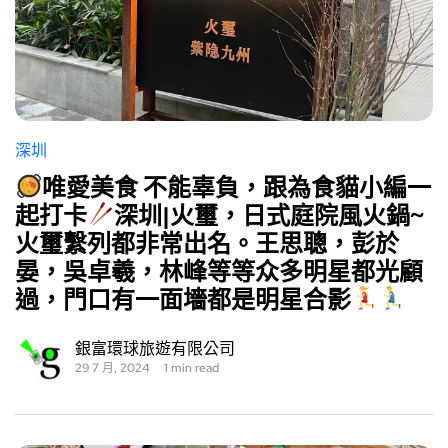
深圳
唯愛美食 不能辜負，跟為食貓小編一
起打卡
深圳|火璽，日式庭院風火鍋~
火璽繫列都非常出名。王思聰，彭於
晏，吳卓羲，林峰等等众多明星都光顧
過，門口有一面墻都是明星合影
銀富環球旅遊有限公司
29 7 月, 2024
1 min read