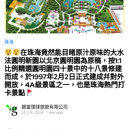
珠海
在珠海竟然能目睹原汁原味的大水
法圓明新園以北京圓明園為原稿，按1:1
比例精選圓明園四十景中的十八景修建
而成。於1997年2月2日正式建成幷對外
開放，4A級景區之一，也是珠海熱門打
卡景點
銀富環球旅遊有限公司
25 7 月, 2024
1 min read