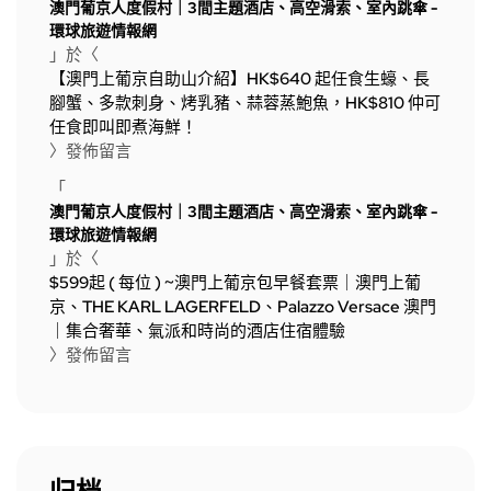
澳門葡京人度假村｜3間主題酒店、高空滑索、室內跳傘 -
環球旅遊情報網
」於〈
【澳門上葡京自助山介紹】HK$640 起任食生蠔、長
腳蟹、多款刺身、烤乳豬、蒜蓉蒸鮑魚，HK$810 仲可
任食即叫即煮海鮮！
〉發佈留言
「
澳門葡京人度假村｜3間主題酒店、高空滑索、室內跳傘 -
環球旅遊情報網
」於〈
$599起 ( 每位 ) ~澳門上葡京包早餐套票｜澳門上葡
京、THE KARL LAGERFELD、Palazzo Versace 澳門
｜集合奢華、氣派和時尚的酒店住宿體驗
〉發佈留言