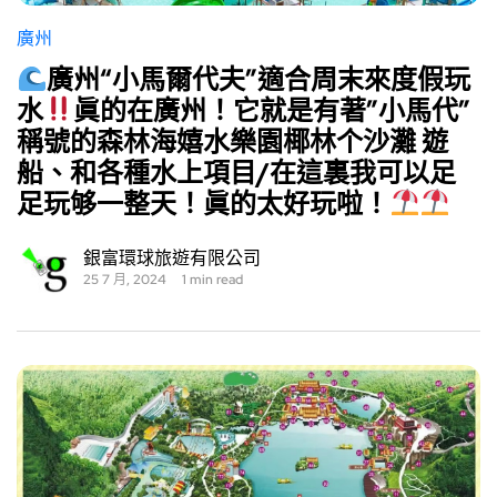
廣州
廣州“小馬爾代夫”適合周末來度假玩
水
眞的在廣州！它就是有著”小馬代”
稱號的森林海嬉水樂園椰林个沙灘 遊
船、和各種水上項目/在這裏我可以足
足玩够一整天！眞的太好玩啦！
銀富環球旅遊有限公司
25 7 月, 2024
1 min read