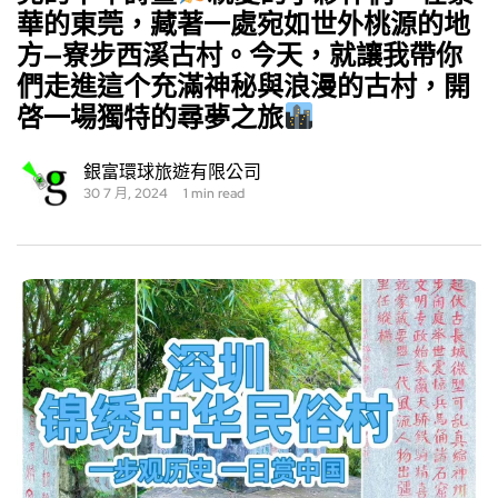
華的東莞，藏著一處宛如世外桃源的地
方—寮步西溪古村。今天，就讓我帶你
們走進這个充滿神秘與浪漫的古村，開
啓一場獨特的尋夢之旅
銀富環球旅遊有限公司
30 7 月, 2024
1 min read