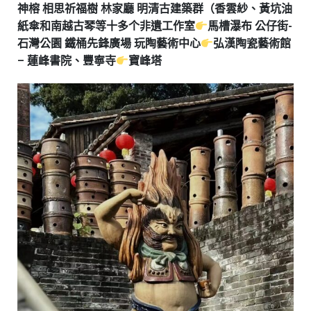
神榕 相思祈福樹 林家廳 明清古建築群（香雲紗、黃坑油
紙傘和南越古琴等十多个非遺工作室
馬槽瀑布 公仔街-
石灣公園 鐵桶先鋒廣場 玩陶藝術中心
弘漢陶瓷藝術館
– 蓮峰書院、豐寧寺
寶峰塔