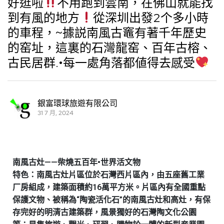
好逛啦
不用跑到雲南，在佛山就能找
到有風的地方
從深圳出發2个多小時
的車程，~據説南風古竈有著千年歷史
的窑址，這裏的石灣龍窑、百年古榕、
古民居群.•每一處角落都値得去感受
銀富環球旅遊有限公司
31 7 月, 2024
南風古灶——柴燒五百年•世界活文物
特色：南風古灶片區位於石灣西片區內，由五座舊工業
厂房組成，建築面積約16萬平方米。片區內有全國重點
保護文物、被稱為“陶瓷活化石”的南風古灶和高灶，有保
存完好的明清古建築群，風景獨好的石灣陶文化公園