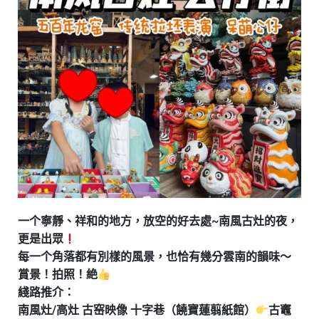
一个寧靜、祥和的地方，放空的好去處~南風古灶的夜，
更是出眾
每一个角落都有別樣的風景，也恰有幾分雲南的韻味～
賞景！拍照！絶
綫路推介：
南風灶/高灶 古窑映像 十字巷（饒寶蓮翦紙館）
古竈