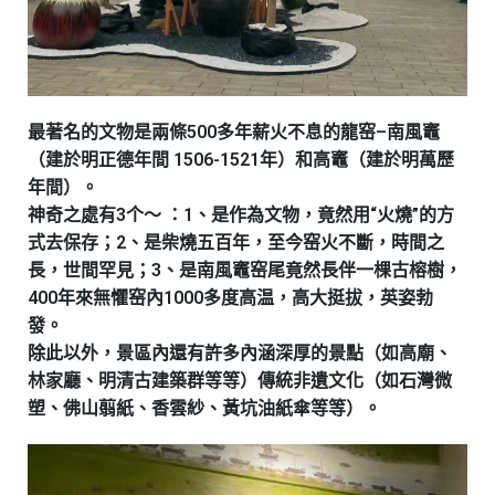
最著名的文物是兩條500多年薪火不息的龍窑–南風竈
（建於明正德年間 1506-1521年）和高竈（建於明萬歷
年間）。
神奇之處有3个～ ：1、是作為文物，竟然用“火燒”的方
式去保存；2、是柴燒五百年，至今窑火不斷，時間之
長，世間罕見；3、是南風竈窑尾竟然長伴一棵古榕樹，
400年來無懼窑內1000多度高温，高大挺拔，英姿勃
發。
除此以外，景區內還有許多內涵深厚的景點（如高廟、
林家廳、明清古建築群等等）傳統非遺文化（如石灣微
塑、佛山翦紙、香雲紗、黃坑油紙傘等等）。