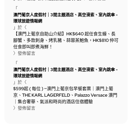
「
澳門葡京人度假村｜3間主題酒店、高空滑索、室內跳傘 -
環球旅遊情報網
」於〈
【澳門上葡京自助山介紹】HK$640 起任食生蠔、長
腳蟹、多款刺身、烤乳豬、蒜蓉蒸鮑魚，HK$810 仲可
任食即叫即煮海鮮！
〉發佈留言
「
澳門葡京人度假村｜3間主題酒店、高空滑索、室內跳傘 -
環球旅遊情報網
」於〈
$599起 ( 每位 ) ~澳門上葡京包早餐套票｜澳門上葡
京、THE KARL LAGERFELD、Palazzo Versace 澳門
｜集合奢華、氣派和時尚的酒店住宿體驗
〉發佈留言