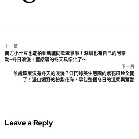
上一篇
南方小土豆也能拍到新疆同款雪景啦！深圳也有自己的阿泰
勒~冬日浪漫，童話裏的冬天具像化了～
下一篇
誰說廣東沒有冬天的浪漫？江門綠美生態園的紫花風鈴全開
了！漫山遍野的粉紫花海，承包整個冬日的溫柔與驚艷
Leave a Reply