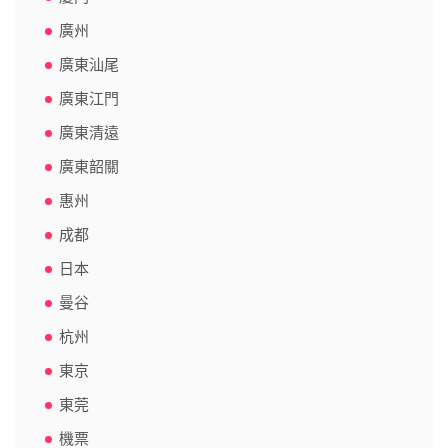
廣州
廣東汕尾
廣東江門
廣東清遠
廣東韶關
惠州
成都
日本
曼谷
杭州
東京
東莞
機票