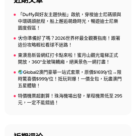
「Duffy與好友主題快船」啟航，穿梭迪士尼碼頭與
中環碼頭航程，船上邂逅萌趣時光，暢遊迪士尼樂
園度假區！
你準備好了嗎？2026世界杯最全觀賽指南！跟著
這份攻略輕松看球不迷路！
東澳島新晉網紅打卡點來啦！蜜月山觀光電梯正式
開放，360°全玻璃轎廂，絕美景色一網打盡！
Global2澳門豪華一站式套票，原價$1699/位→限
時驚喜價$999/位！抵玩到爆！一價全包，玩盡澳門
五星體驗！
特價機票超劃算！珠海機場出發，單程機票低至 295
元，一定不能錯過！