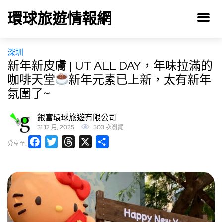
環球旅遊情報網
深圳
新年新皮膚 | UT ALL DAY，年味拉滿的
咖啡天堂
新年元素已上新，太有新年
氛圍了~
銀富環球旅遊有限公司
31 12 月, 2025
503 次瀏覽
Facebook
Twitter
Threads
X
分
分享至:
享