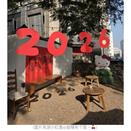
（圖片來源小紅書@麻糬有个窝。
）