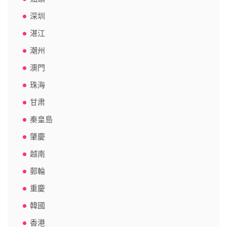
深圳
湛江
潮州
澳門
珠海
甘肃
秦皇島
肇慶
越南
郵輪
重慶
韓國
香港