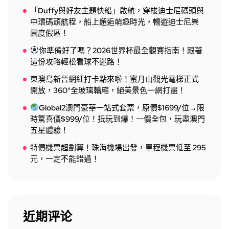
「Duffy與好友主題快船」啟航，穿梭迪士尼碼頭與
中環碼頭航程，船上邂逅萌趣時光，暢遊迪士尼樂
園度假區！
你準備好了嗎？2026世界杯最全觀賽指南！跟著
這份攻略輕松看球不迷路！
東澳島新晉網紅打卡點來啦！蜜月山觀光電梯正式
開放，360°全玻璃轎廂，絕美景色一網打盡！
Global2澳門豪華一站式套票，原價$1699/位→限
時驚喜價$999/位！抵玩到爆！一價全包，玩盡澳門
五星體驗！
特價機票超劃算！珠海機場出發，單程機票低至 295
元，一定不能錯過！
近期评论