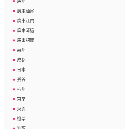
廣州
廣東汕尾
廣東江門
廣東清遠
廣東韶關
惠州
成都
日本
曼谷
杭州
東京
東莞
機票
汕頭