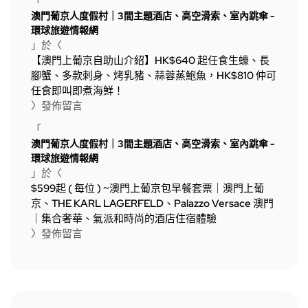
「
澳門葡京人度假村｜3間主題酒店、高空滑索、室內跳傘 -
環球旅遊情報網
」於〈
【澳門上葡京自助山介紹】HK$640 起任食生蠔、長
腳蟹、多款刺身、烤乳豬、蒜蓉蒸鮑魚，HK$810 仲可
任食即叫即煮海鮮！
〉發佈留言
「
澳門葡京人度假村｜3間主題酒店、高空滑索、室內跳傘 -
環球旅遊情報網
」於〈
$599起 ( 每位 ) ~澳門上葡京包早餐套票｜澳門上葡
京、THE KARL LAGERFELD、Palazzo Versace 澳門
｜集合奢華、氣派和時尚的酒店住宿體驗
〉發佈留言