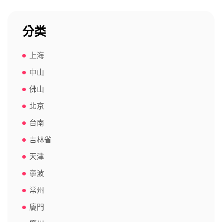
分类
上海
中山
佛山
北京
台南
吉林省
天津
寧波
常州
廈門