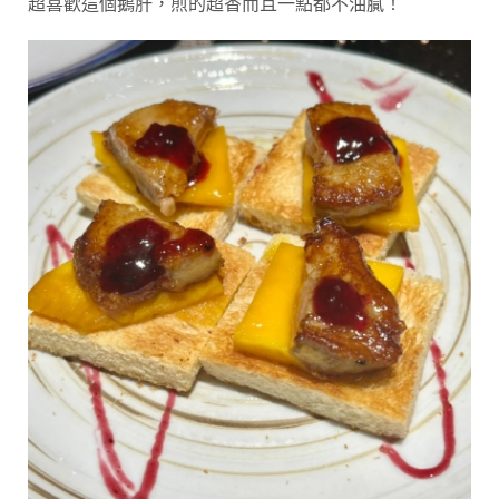
超喜歡這個鵝肝，煎的超香而且一點都不油膩！