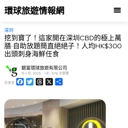
環球旅遊情報網
深圳
挖到寶了！這家開在深圳CBD的極上萬
膳·自助放題簡直絕絕子！人均HK$300
出頭刺身海鮮任食
銀富環球旅遊有限公司
15 1 月, 2025
576 次瀏覽
Facebook
Twitter
Threads
X
分
分享至:
享