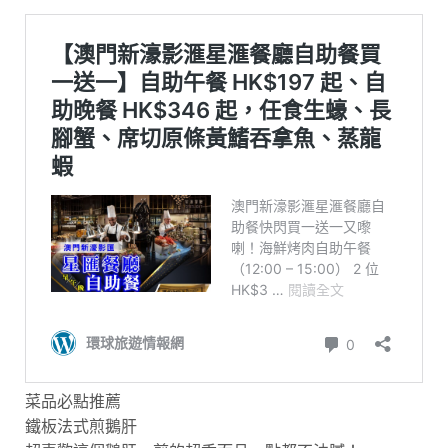
菜品必點推薦
鐵板法式煎鵝肝