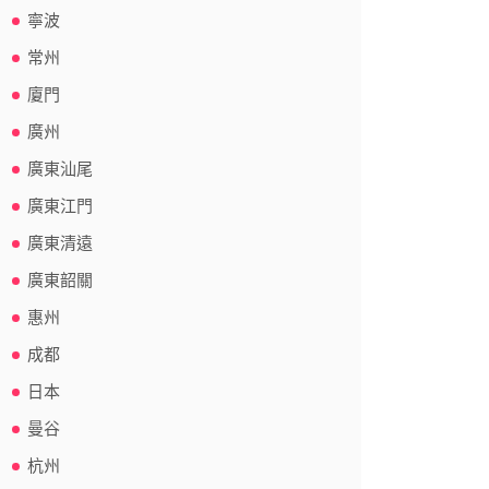
寧波
常州
廈門
廣州
廣東汕尾
廣東江門
廣東清遠
廣東韶關
惠州
成都
日本
曼谷
杭州