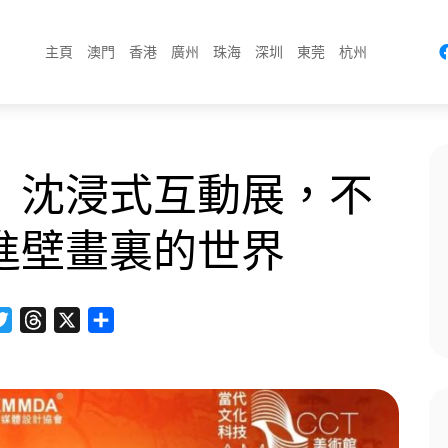
主頁
澳門
香港
廣州
珠海
深圳
東莞
杭州
」沈浸式互動展，不
進壁畫裏的世界
cebook
Twitter
Threads
X
分
享