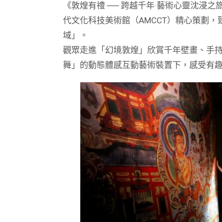
《敦煌有禮 ── 跨越千年·藝術心靈沈浸
代文化科技美術館（AMCCT）精心策劃，
域」。
觀眾走進「幻境敦煌」欣賞千年壁畫、手持
舞」的動態體感互動藝術裝置下，感受有