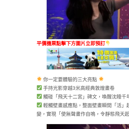
平價機票點擊下方圖片立即預訂
你一定要體驗的三大亮點
手持光影穿越3米高經典敦煌畫卷
觸碰「飛天十二宮」碑文，喚醒沈睡千
輕觸壁畫感應點，整面壁畫瞬間「活」
變，實現「使無聲畫作自鳴，令靜態飛天