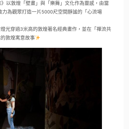
之旅》以敦煌「壁畫」與「樂舞」文化作為靈感，由當
致力為觀眾打造一片5000尺空間靜謐的「心流場
燈光穿過3米高的敦煌著名經典畫作，並在「禪流共
趣的敦煌寓意故事