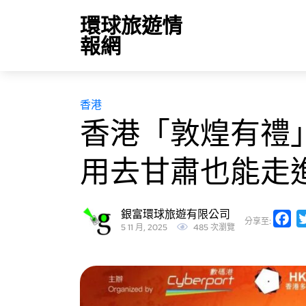
環球旅遊情
報網
香港
香港「敦煌有禮
用去甘肅也能走
銀富環球旅遊有限公司
Fa
分享至:
5 11 月, 2025
485 次瀏覽