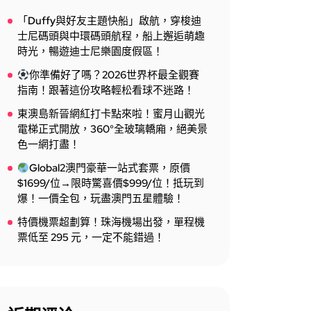
「Duffy與好友主題快船」啟航，穿梭迪
士尼碼頭與中環碼頭航程，船上邂逅萌趣
時光，暢遊迪士尼樂園度假區！
你準備好了嗎？2026世界杯最全觀賽
指南！跟著這份攻略輕松看球不迷路！
東澳島新晉網紅打卡點來啦！蜜月山觀光
電梯正式開放，360°全玻璃轎廂，絕美景
色一網打盡！
Global2澳門豪華一站式套票，原價
$1699/位→限時驚喜價$999/位！抵玩到
爆！一價全包，玩盡澳門五星體驗！
特價機票超劃算！珠海機場出發，單程機
票低至 295 元，一定不能錯過！