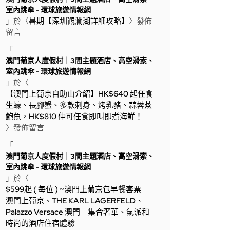
室內跳傘 - 環球旅遊情報網
」於〈
暑期【深圳觀瀾湖詳細攻略】
〉發佈
留言
「
澳門葡京人度假村｜3間主題酒店、高空滑索、
室內跳傘 - 環球旅遊情報網
」於〈
【澳門上葡京自助山介紹】HK$640 起任食
生蠔、長腳蟹、多款刺身、烤乳豬、蒜蓉蒸
鮑魚，HK$810 仲可任食即叫即煮海鮮！
〉發佈留言
「
澳門葡京人度假村｜3間主題酒店、高空滑索、
室內跳傘 - 環球旅遊情報網
」於〈
$599起 ( 每位 ) ~澳門上葡京包早餐套票｜
澳門上葡京、THE KARL LAGERFELD、
Palazzo Versace 澳門｜集合奢華、氣派和
時尚的酒店住宿體驗