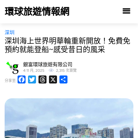
環球旅遊情報網
深圳
深圳海上世界明華輪重新開放！免費免
預約就能登船~感受昔日的風采
銀富環球旅遊有限公司
4 11 月, 2025
2,315 次瀏覽
Facebook
Twitter
Threads
X
分
分享至:
享