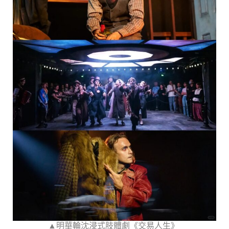
▲明華輪沈浸式肢體劇《交易人生》