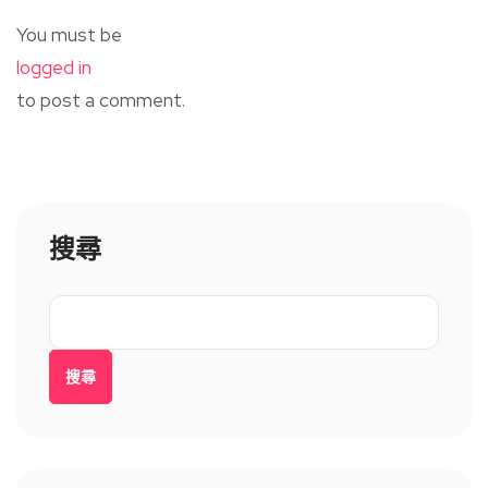
You must be
logged in
to post a comment.
搜尋
搜尋