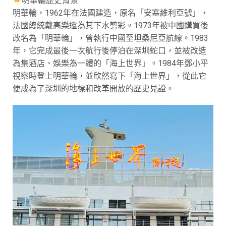
明華輪歷史背景
明華輪，1962年在法國建造，原名「安塞維利亞號」，
法國總統戴高樂還為其下水剪彩。1973年被中國購買後
改名為「明華輪」，曾執行中國至坦桑尼亞航線。1983
年，它完成最後一次航行後停泊在深圳蛇口，並被改造
為集酒店、娛樂為一體的「海上世界」。1984年鄧小平
視察時登上明華輪，並欣然寫下「海上世界」，從此它
便成為了深圳的地標和改革開放的歷史見證。