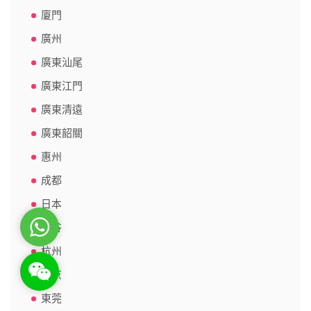
廈門
廣州
廣東汕尾
廣東江門
廣東清遠
廣東韶關
惠州
成都
日本
WhatsApp
曼谷
杭州
WeChat: rsgt819
東京
東莞