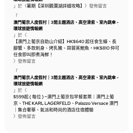
」於〈
暑期【深圳觀瀾湖詳細攻略】
〉發佈留言
「
澳門葡京人度假村｜3間主題酒店、高空滑索、室內跳傘 -
環球旅遊情報網
」於〈
【澳門上葡京自助山介紹】HK$640 起任食生蠔、長
腳蟹、多款刺身、烤乳豬、蒜蓉蒸鮑魚，HK$810 仲可
任食即叫即煮海鮮！
〉發佈留言
「
澳門葡京人度假村｜3間主題酒店、高空滑索、室內跳傘 -
環球旅遊情報網
」於〈
$599起 ( 每位 ) ~澳門上葡京包早餐套票｜澳門上葡
京、THE KARL LAGERFELD、Palazzo Versace 澳門
｜集合奢華、氣派和時尚的酒店住宿體驗
〉發佈留言