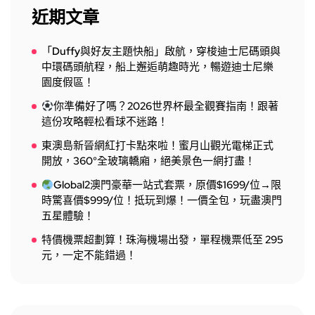
近期文章
「Duffy與好友主題快船」啟航，穿梭迪士尼碼頭與
中環碼頭航程，船上邂逅萌趣時光，暢遊迪士尼樂
園度假區！
你準備好了嗎？2026世界杯最全觀賽指南！跟著
這份攻略輕松看球不迷路！
東澳島新晉網紅打卡點來啦！蜜月山觀光電梯正式
開放，360°全玻璃轎廂，絕美景色一網打盡！
Global2澳門豪華一站式套票，原價$1699/位→限
時驚喜價$999/位！抵玩到爆！一價全包，玩盡澳門
五星體驗！
特價機票超劃算！珠海機場出發，單程機票低至 295
元，一定不能錯過！