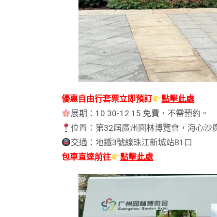
優惠自由行套票立即預訂
點擊此處
展期：10.30-12.15 免費，不需預約。
位置：第32屆廣州園林博覽會，海心沙
交通：地鐵3號線珠江新城站B1口
包車直達前往
點擊此處