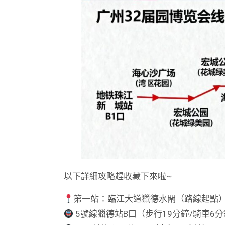
以下詳細攻略趕收藏下來啦~
第一站：臨江大道獵德水閘（路線起點
5號線獵德站B口（步行19分鐘/騎車6