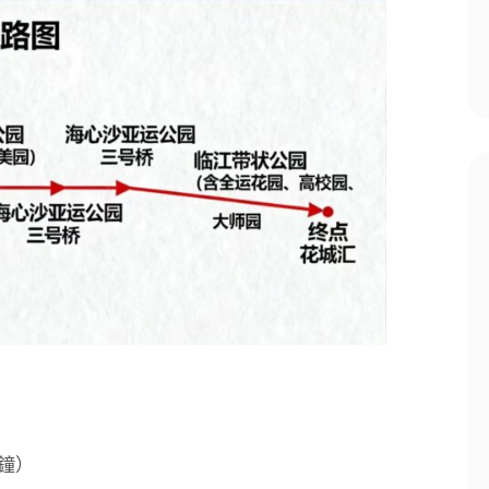
）
分鐘）