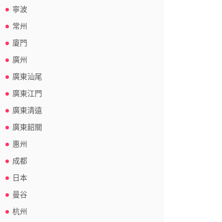
寧波
常州
廈門
廣州
廣東汕尾
廣東江門
廣東清遠
廣東韶關
惠州
成都
日本
曼谷
杭州