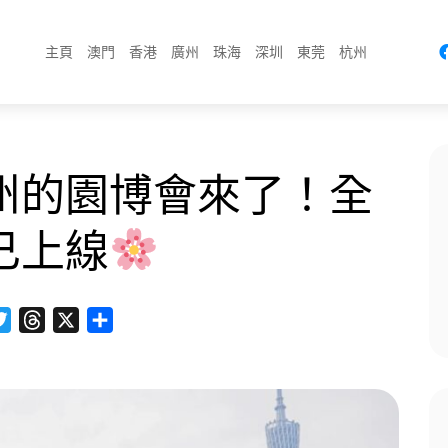
主頁
澳門
香港
廣州
珠海
深圳
東莞
杭州
州的園博會來了！全
已上線
cebook
Twitter
Threads
X
分
享