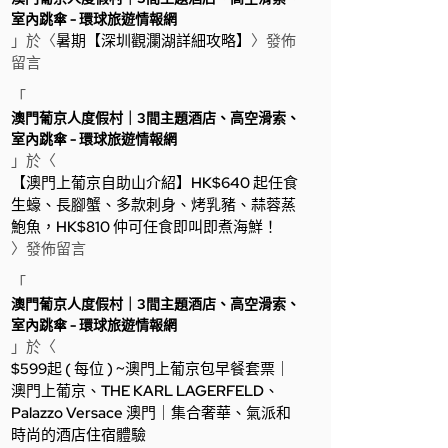
室內跳傘 - 環球旅遊情報網
」於〈
暑期【深圳觀瀾湖詳細攻略】
〉發佈
留言
「
澳門葡京人度假村｜3間主題酒店、高空滑索、
室內跳傘 - 環球旅遊情報網
」於〈
【澳門上葡京自助山介紹】HK$640 起任食
生蠔、長腳蟹、多款刺身、烤乳豬、蒜蓉蒸
鮑魚，HK$810 仲可任食即叫即煮海鮮！
〉發佈留言
「
澳門葡京人度假村｜3間主題酒店、高空滑索、
室內跳傘 - 環球旅遊情報網
」於〈
$599起 ( 每位 ) ~澳門上葡京包早餐套票｜
澳門上葡京、THE KARL LAGERFELD、
Palazzo Versace 澳門｜集合奢華、氣派和
時尚的酒店住宿體驗