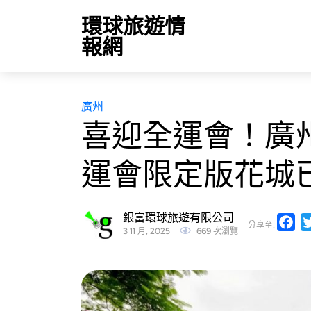
環球旅遊情
報網
廣州
喜迎全運會！廣
運會限定版花城
銀富環球旅遊有限公司
Fa
分享至:
3 11 月, 2025
669 次瀏覽