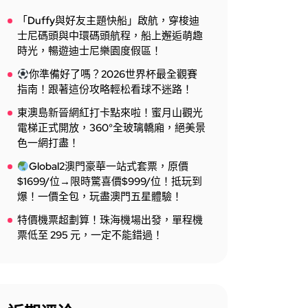
「Duffy與好友主題快船」啟航，穿梭迪
士尼碼頭與中環碼頭航程，船上邂逅萌趣
時光，暢遊迪士尼樂園度假區！
你準備好了嗎？2026世界杯最全觀賽
指南！跟著這份攻略輕松看球不迷路！
東澳島新晉網紅打卡點來啦！蜜月山觀光
電梯正式開放，360°全玻璃轎廂，絕美景
色一網打盡！
Global2澳門豪華一站式套票，原價
$1699/位→限時驚喜價$999/位！抵玩到
爆！一價全包，玩盡澳門五星體驗！
特價機票超劃算！珠海機場出發，單程機
票低至 295 元，一定不能錯過！