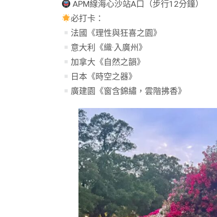
APM線海心沙站A口（步行12分鐘）
必打卡：
法國《理性與狂喜之園》
意大利《織·入廣州》
加拿大《自然之韻》
日本《時空之器》
廣建園《窗含錦繡，雲階拂香》