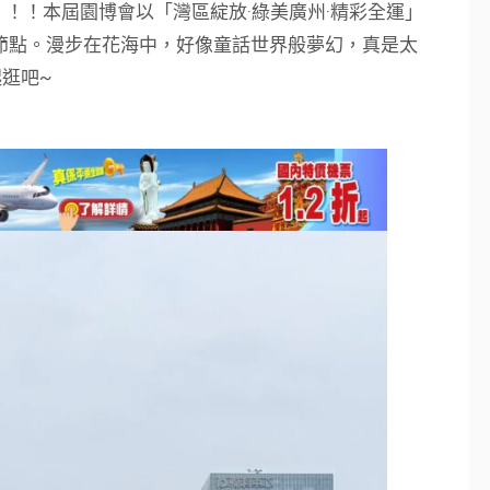
！！！本屆園博會以「灣區綻放·綠美廣州·精彩全運」
藝節點。漫步在花海中，好像童話世界般夢幻，真是太
逛吧~