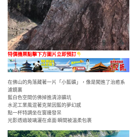
特價機票點擊下方圖片立即預訂
在佛山的角落藏著一片「小藍礦」，像是闖進了治癒系
濾鏡裏
藍白色空間仿佛掉進清涼礦坑
水泥工業風混著克萊因藍的夢幻感
點一杯特調坐在窗邊發呆
光影透過玻璃灑在桌面·瞬間被溫柔包裹