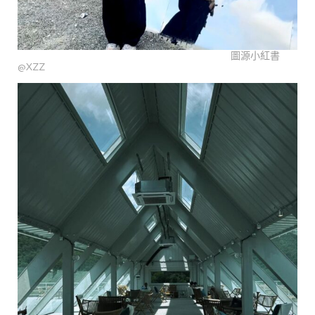
圖源小紅書
@XZZ