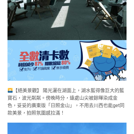
【絕美景觀】 陽光灑在湖面上，湖水藍得像巨大的藍
寶石，波光粼粼。傍晚時分，遠處山尖被餘暉染成金
色，妥妥的廣東版「日照金山」，不用去川西也能get同
款美景，拍照氛圍感拉滿！