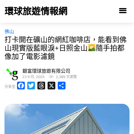
環球旅遊情報網
佛山
打卡開在礦山的網紅咖啡店，能看到佛
山現實版藍眼淚+日照金山
隨手拍都
像加了電影濾鏡
銀富環球旅遊有限公司
23 9 月, 2025
2,389 次瀏覽
Facebook
Twitter
Threads
X
分
分享至:
享