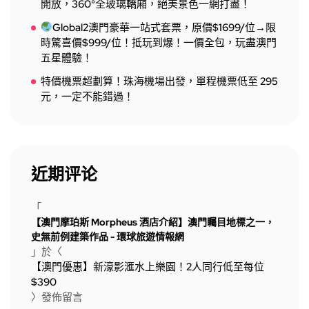
開放，360°全玻璃轎廂，絕美景色一網打盡！
Global2澳門豪華一站式套票，原價$1699/位→限
時驚喜價$999/位！抵玩到爆！一價全包，玩盡澳門
五星體驗！
特價機票超劃算！珠海機場出發，單程機票低至 295
元，一定不能錯過！
近期评论
「
【澳門摩珀斯 Morpheus 酒店介紹】澳門矚目地標之一，
史無前例建築作品 - 環球旅遊情報網
」於〈
【澳門優惠】新濠影滙水上樂園！2人同行低至每位
$390
〉發佈留言