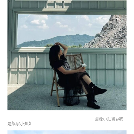
圖源小紅書@我
是梁家小姐姐