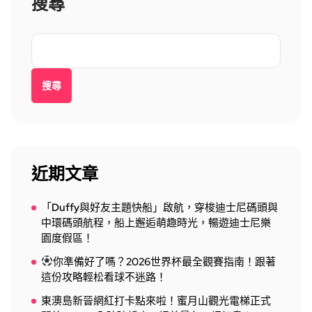
搜尋
搜尋
近期文章
「Duffy與好友主題快船」啟航，穿梭迪士尼碼頭與
中環碼頭航程，船上邂逅萌趣時光，暢遊迪士尼樂
園度假區！
你準備好了嗎？2026世界杯最全觀賽指南！跟著
這份攻略輕松看球不迷路！
東澳島新晉網紅打卡點來啦！蜜月山觀光電梯正式