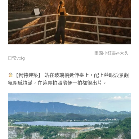
圖源小紅書@大头
日常volg
【獨特建築】 站在玻璃橋延伸臺上，配上藍眼淚景觀
氛圍感拉滿，在這裏拍照隨便一拍都很出片。