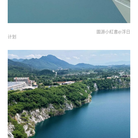
圖源小紅書@浮日
计划