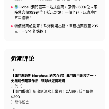
Global2澳門豪華一站式套票，原價$1699/位→限
時驚喜價$999/位！抵玩到爆！一價全包，玩盡澳門
五星體驗！
特價機票超劃算！珠海機場出發，單程機票低至 295
元，一定不能錯過！
近期评论
「
【澳門摩珀斯 Morpheus 酒店介紹】澳門矚目地標之一，
史無前例建築作品 - 環球旅遊情報網
」於〈
【澳門優惠】新濠影滙水上樂園！2人同行低至每位
$390
〉發佈留言