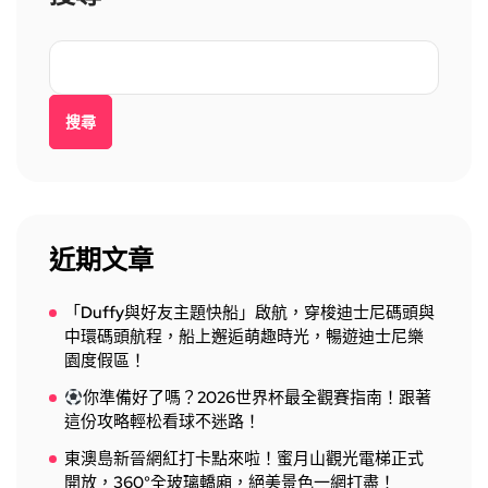
搜尋
近期文章
「Duffy與好友主題快船」啟航，穿梭迪士尼碼頭與
中環碼頭航程，船上邂逅萌趣時光，暢遊迪士尼樂
園度假區！
你準備好了嗎？2026世界杯最全觀賽指南！跟著
這份攻略輕松看球不迷路！
東澳島新晉網紅打卡點來啦！蜜月山觀光電梯正式
開放，360°全玻璃轎廂，絕美景色一網打盡！