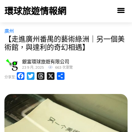
環球旅遊情報網
廣州
【走進廣州番禺的藝術綠洲｜另一個美
術館，與達利的奇幻相遇】
銀富環球旅遊有限公司
23 9 月, 2025
663 次瀏覽
Facebook
Twitter
Threads
X
分
分享至:
享