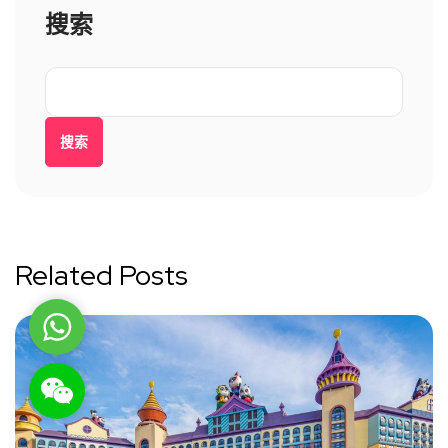
搜索
搜索
Related Posts
WhatsApp
WeChat: rsgt819