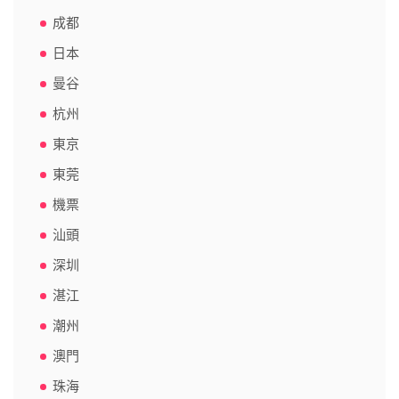
成都
日本
曼谷
杭州
東京
東莞
機票
汕頭
深圳
湛江
潮州
澳門
珠海