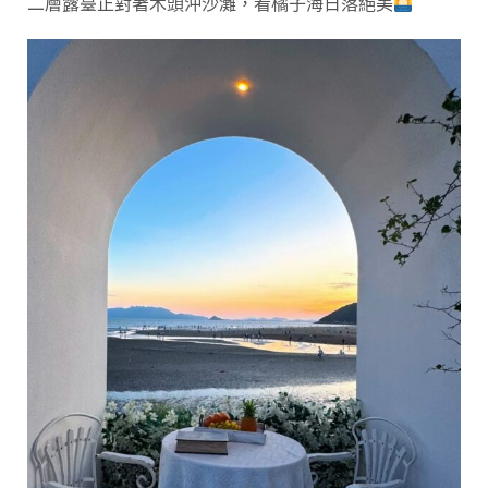
二層露臺正對著木頭沖沙灘，看橘子海日落絕美