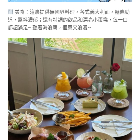
美食：這裏提供無國界料理，各式義大利面，麵條勁
道，醬料濃郁；還有特調的飲品和漂亮小蛋糕，每一口
都超滿足~ 聽著海浪聲，愜意又浪漫~