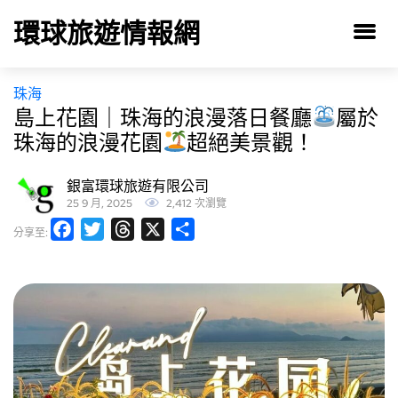
環球旅遊情報網
珠海
島上花園｜珠海的浪漫落日餐廳
屬於
珠海的浪漫花園
超絕美景觀！
銀富環球旅遊有限公司
25 9 月, 2025
2,412 次瀏覽
Facebook
Twitter
Threads
X
分
分享至:
享