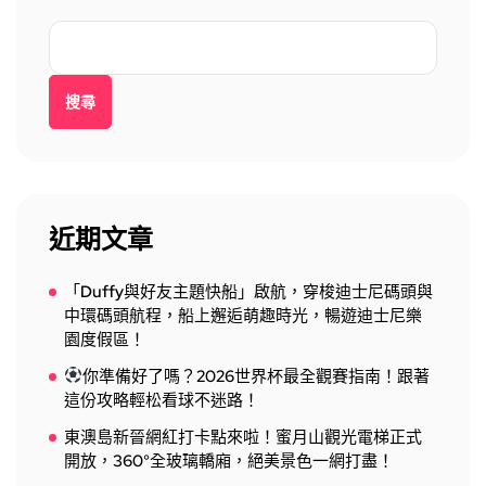
搜尋
近期文章
「Duffy與好友主題快船」啟航，穿梭迪士尼碼頭與
中環碼頭航程，船上邂逅萌趣時光，暢遊迪士尼樂
園度假區！
你準備好了嗎？2026世界杯最全觀賽指南！跟著
這份攻略輕松看球不迷路！
東澳島新晉網紅打卡點來啦！蜜月山觀光電梯正式
開放，360°全玻璃轎廂，絕美景色一網打盡！