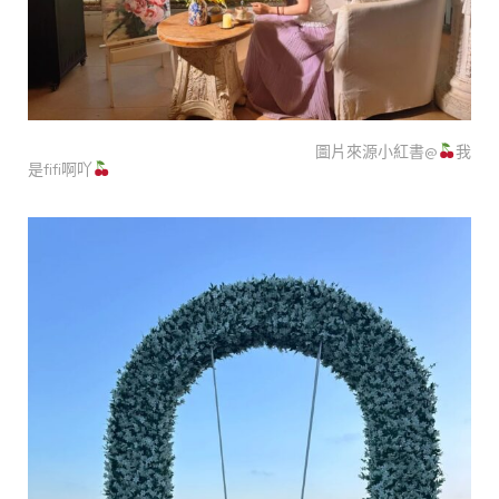
圖片來源小紅書@
我
是fifi啊吖