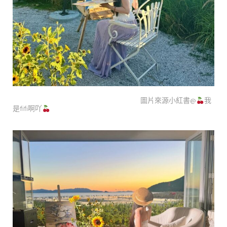
圖片來源小紅書@
我
是fifi啊吖