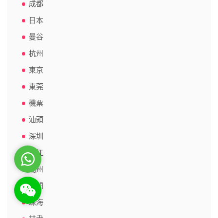
成都
日本
曼谷
杭州
東京
東莞
機票
汕頭
深圳
湛江
WhatsApp
潮州
澳門
WeChat: rsgt819
珠海