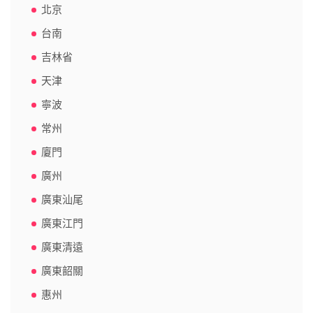
北京
台南
吉林省
天津
寧波
常州
廈門
廣州
廣東汕尾
廣東江門
廣東清遠
廣東韶關
惠州