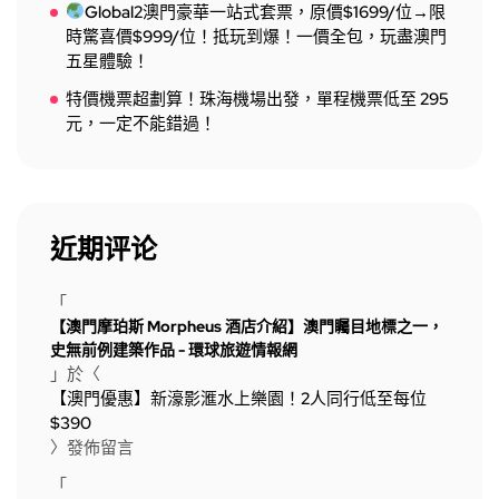
Global2澳門豪華一站式套票，原價$1699/位→限
時驚喜價$999/位！抵玩到爆！一價全包，玩盡澳門
五星體驗！
特價機票超劃算！珠海機場出發，單程機票低至 295
元，一定不能錯過！
近期评论
「
【澳門摩珀斯 Morpheus 酒店介紹】澳門矚目地標之一，
史無前例建築作品 - 環球旅遊情報網
」於〈
【澳門優惠】新濠影滙水上樂園！2人同行低至每位
$390
〉發佈留言
「