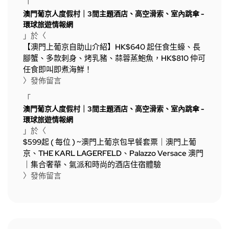
「
澳門葡京人度假村｜3間主題酒店、高空滑索、室內跳傘 -
環球旅遊情報網
」於〈
【澳門上葡京自助山介紹】HK$640 起任食生蠔、長
腳蟹、多款刺身、烤乳豬、蒜蓉蒸鮑魚，HK$810 仲可
任食即叫即煮海鮮！
〉發佈留言
「
澳門葡京人度假村｜3間主題酒店、高空滑索、室內跳傘 -
環球旅遊情報網
」於〈
$599起 ( 每位 ) ~澳門上葡京包早餐套票｜澳門上葡
京、THE KARL LAGERFELD、Palazzo Versace 澳門
｜集合奢華、氣派和時尚的酒店住宿體驗
〉發佈留言