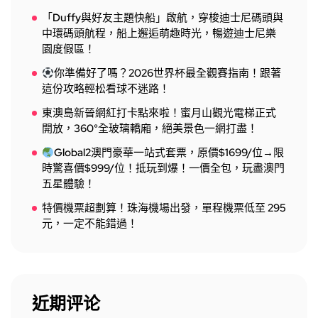
「Duffy與好友主題快船」啟航，穿梭迪士尼碼頭與
中環碼頭航程，船上邂逅萌趣時光，暢遊迪士尼樂
園度假區！
你準備好了嗎？2026世界杯最全觀賽指南！跟著
這份攻略輕松看球不迷路！
東澳島新晉網紅打卡點來啦！蜜月山觀光電梯正式
開放，360°全玻璃轎廂，絕美景色一網打盡！
Global2澳門豪華一站式套票，原價$1699/位→限
時驚喜價$999/位！抵玩到爆！一價全包，玩盡澳門
五星體驗！
特價機票超劃算！珠海機場出發，單程機票低至 295
元，一定不能錯過！
近期评论