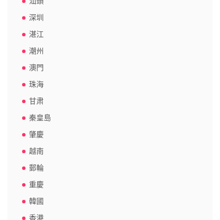
汕頭
深圳
湛江
潮州
澳門
珠海
甘肃
秦皇島
肇慶
越南
郵輪
重慶
韓國
香港