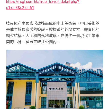
https://rsgt.com.hk/free_travel_detail.php?
c1id=3&c2id=61
這裏還有由舊廠房改造而成的中山美術館，中山美術館
是催生於舊廠房的蛻變。檸檬黃的外墻立柱，鐵青色的
鋼架結構，大面積的落地玻璃，它仿佛一個現代工業車
間的化身。藏匿在岐江公園內。