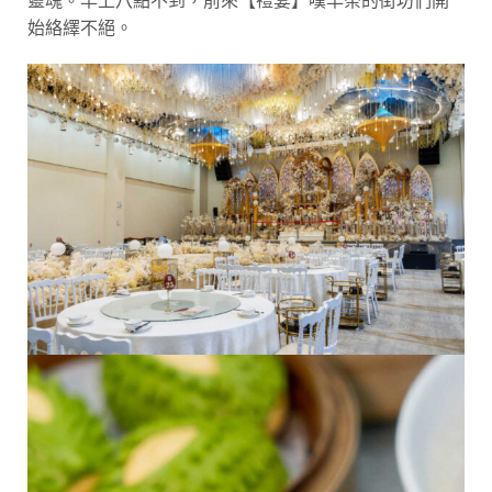
靈魂。早上八點不到，前來【禮宴】嘆早茶的街坊們開
始絡繹不絕。