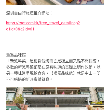
深圳自由行旅遊推介網址：
https://rsgt.com.hk/free_travel_detail.php?
c1id=3&c2id=61
盞簋品味館
「新派粵菜」是相對傳統而言是獨立而又離不開傳統，
多數的新派粵菜都是在原有味道的基礎上稍作改動，以
另一種味道呈現給食客，【盞簋品味館】就是中山一間
不可錯過的新派粵菜餐廳。