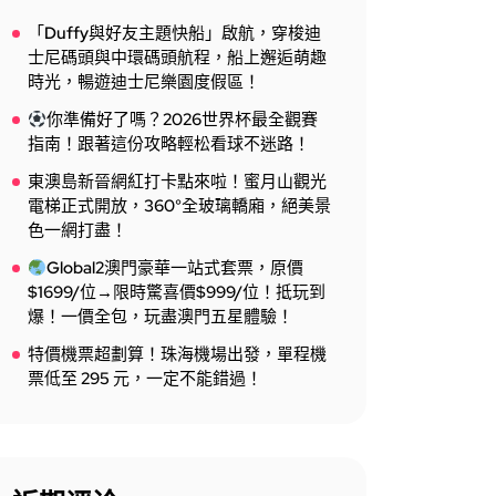
「Duffy與好友主題快船」啟航，穿梭迪
士尼碼頭與中環碼頭航程，船上邂逅萌趣
時光，暢遊迪士尼樂園度假區！
你準備好了嗎？2026世界杯最全觀賽
指南！跟著這份攻略輕松看球不迷路！
東澳島新晉網紅打卡點來啦！蜜月山觀光
電梯正式開放，360°全玻璃轎廂，絕美景
色一網打盡！
Global2澳門豪華一站式套票，原價
$1699/位→限時驚喜價$999/位！抵玩到
爆！一價全包，玩盡澳門五星體驗！
特價機票超劃算！珠海機場出發，單程機
票低至 295 元，一定不能錯過！