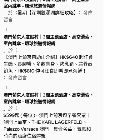
室內跳傘 - 環球旅遊情報網
」於〈
暑期【深圳觀瀾湖詳細攻略】
〉發佈
留言
「
澳門葡京人度假村｜3間主題酒店、高空滑索、
室內跳傘 - 環球旅遊情報網
」於〈
【澳門上葡京自助山介紹】HK$640 起任食
生蠔、長腳蟹、多款刺身、烤乳豬、蒜蓉蒸
鮑魚，HK$810 仲可任食即叫即煮海鮮！
〉發佈留言
「
澳門葡京人度假村｜3間主題酒店、高空滑索、
室內跳傘 - 環球旅遊情報網
」於〈
$599起 ( 每位 ) ~澳門上葡京包早餐套票｜
澳門上葡京、THE KARL LAGERFELD、
Palazzo Versace 澳門｜集合奢華、氣派和
時尚的酒店住宿體驗