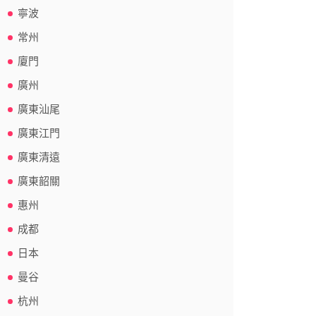
寧波
常州
廈門
廣州
廣東汕尾
廣東江門
廣東清遠
廣東韶關
惠州
成都
日本
曼谷
杭州