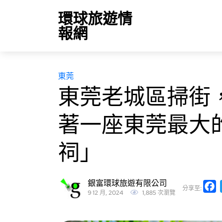
環球旅遊情
報網
東莞
東莞老城區掃街
著一座東莞最大
祠」
銀富環球旅遊有限公司
F
分享至:
9 12 月, 2024
1,885 次瀏覽