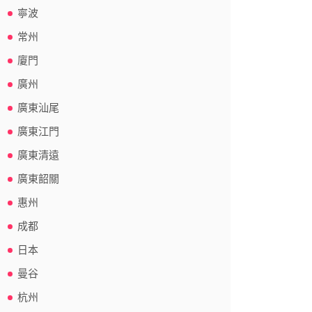
寧波
常州
廈門
廣州
廣東汕尾
廣東江門
廣東清遠
廣東韶關
惠州
成都
日本
曼谷
杭州