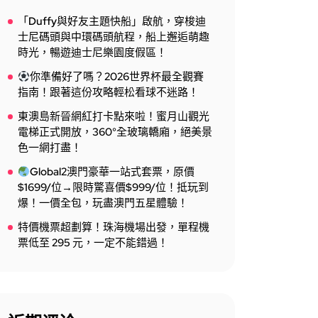
「Duffy與好友主題快船」啟航，穿梭迪
士尼碼頭與中環碼頭航程，船上邂逅萌趣
時光，暢遊迪士尼樂園度假區！
你準備好了嗎？2026世界杯最全觀賽
指南！跟著這份攻略輕松看球不迷路！
東澳島新晉網紅打卡點來啦！蜜月山觀光
電梯正式開放，360°全玻璃轎廂，絕美景
色一網打盡！
Global2澳門豪華一站式套票，原價
$1699/位→限時驚喜價$999/位！抵玩到
爆！一價全包，玩盡澳門五星體驗！
特價機票超劃算！珠海機場出發，單程機
票低至 295 元，一定不能錯過！