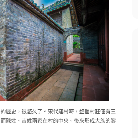
島的歷史，很悠久了。宋代建村時，整個村莊僅有三
，而陳姓、吉姓兩家在村的中央。後來形成大族的黎