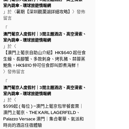
室內跳傘 - 環球旅遊情報網
」於〈
暑期【深圳觀瀾湖詳細攻略】
〉發佈
留言
「
澳門葡京人度假村｜3間主題酒店、高空滑索、
室內跳傘 - 環球旅遊情報網
」於〈
【澳門上葡京自助山介紹】HK$640 起任食
生蠔、長腳蟹、多款刺身、烤乳豬、蒜蓉蒸
鮑魚，HK$810 仲可任食即叫即煮海鮮！
〉發佈留言
「
澳門葡京人度假村｜3間主題酒店、高空滑索、
室內跳傘 - 環球旅遊情報網
」於〈
$599起 ( 每位 ) ~澳門上葡京包早餐套票｜
澳門上葡京、THE KARL LAGERFELD、
Palazzo Versace 澳門｜集合奢華、氣派和
時尚的酒店住宿體驗