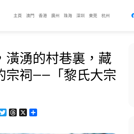
主頁
澳門
香港
廣州
珠海
深圳
東莞
杭州
，潢湧的村巷裏，藏
的宗祠——「黎氏大宗
acebook
Twitter
Threads
X
分
享