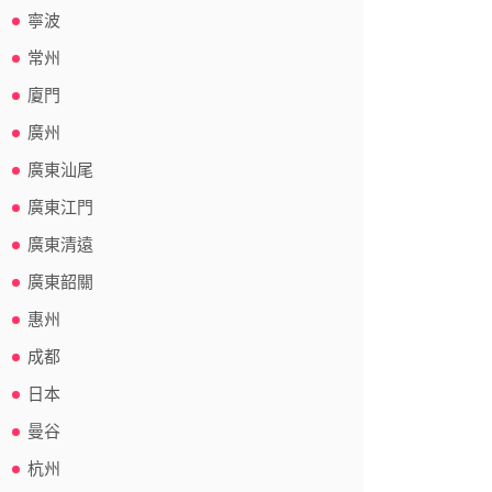
寧波
常州
廈門
廣州
廣東汕尾
廣東江門
廣東清遠
廣東韶關
惠州
成都
日本
曼谷
杭州