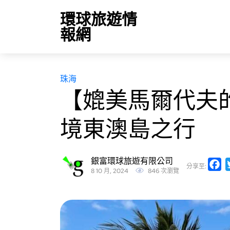
環球旅遊情
報網
珠海
【媲美馬爾代夫
境東澳島之行
銀富環球旅遊有限公司
F
分享至:
8 10 月, 2024
846 次瀏覽