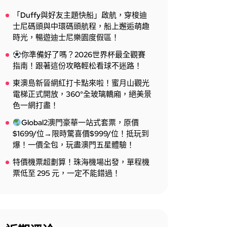
「Duffy與好友主題快船」啟航，穿梭迪
士尼碼頭與中環碼頭航程，船上邂逅萌趣
時光，暢遊迪士尼樂園度假區！
你準備好了嗎？2026世界杯最全觀賽
指南！跟著這份攻略輕松看球不迷路！
東澳島新晉網紅打卡點來啦！蜜月山觀光
電梯正式開放，360°全玻璃轎廂，絕美景
色一網打盡！
Global2澳門豪華一站式套票，原價
$1699/位→限時驚喜價$999/位！抵玩到
爆！一價全包，玩盡澳門五星體驗！
特價機票超劃算！珠海機場出發，單程機
票低至 295 元，一定不能錯過！