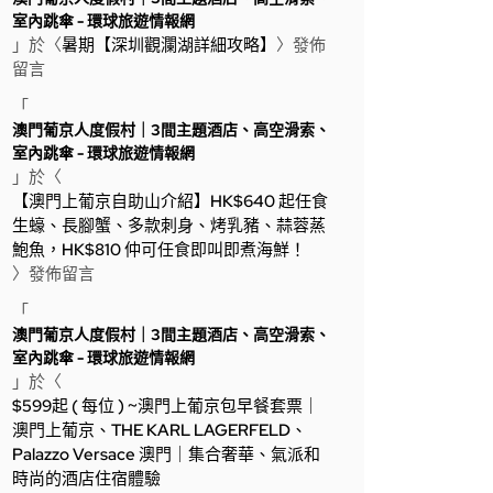
室內跳傘 - 環球旅遊情報網
」於〈
暑期【深圳觀瀾湖詳細攻略】
〉發佈
留言
「
澳門葡京人度假村｜3間主題酒店、高空滑索、
室內跳傘 - 環球旅遊情報網
」於〈
【澳門上葡京自助山介紹】HK$640 起任食
生蠔、長腳蟹、多款刺身、烤乳豬、蒜蓉蒸
鮑魚，HK$810 仲可任食即叫即煮海鮮！
〉發佈留言
「
澳門葡京人度假村｜3間主題酒店、高空滑索、
室內跳傘 - 環球旅遊情報網
」於〈
$599起 ( 每位 ) ~澳門上葡京包早餐套票｜
澳門上葡京、THE KARL LAGERFELD、
Palazzo Versace 澳門｜集合奢華、氣派和
時尚的酒店住宿體驗