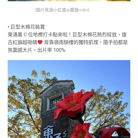
（圖片來源小紅書@麋酱miko）
• 巨型木棉花裝置
東湧裏 C 位地標打卡點來啦！巨型木棉花熱烈綻放，復
古紅韻超吸睛
背靠嶺南騎樓的獨特肌理，隨手拍都是
氛圍感大片，出片率 100%