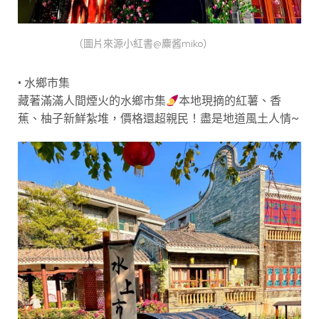
（圖片來源小紅書@麋酱miko）
• 水鄉市集
藏著滿滿人間煙火的水鄉市集
本地現摘的紅薯、香
蕉、柚子新鮮紮堆，價格還超親民！盡是地道風土人情~