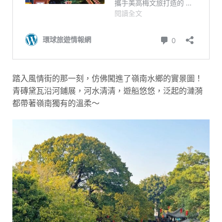
踏入風情街的那一刻，仿佛闖進了嶺南水鄉的實景圖！
青磚黛瓦沿河鋪展，河水清清，遊船悠悠，泛起的漣漪
都帶著嶺南獨有的溫柔～