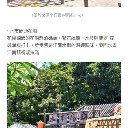
（圖片來源小紅書@麋酱miko）
• 水市碼頭花船
花團錦簇的花船靜泊碼頭，繁花繞船、水波輕漾
穿一
襲漢服打卡，步步皆是江南水鄉的溫婉韻味，夢回水墨
江南既視感拉滿