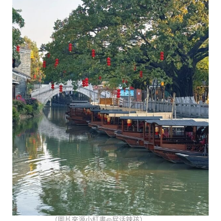
（圖片來源小紅書@屁话辣孩）