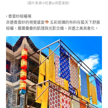
（圖片來源小紅書@闲雲漫游）
• 香雲紗晾曬場
非遺香雲紗的視覺盛宴
五彩斑斕的布料在藍天下舒展
晾曬，層層疊疊的肌理與光影交織，非遺之美具象化。