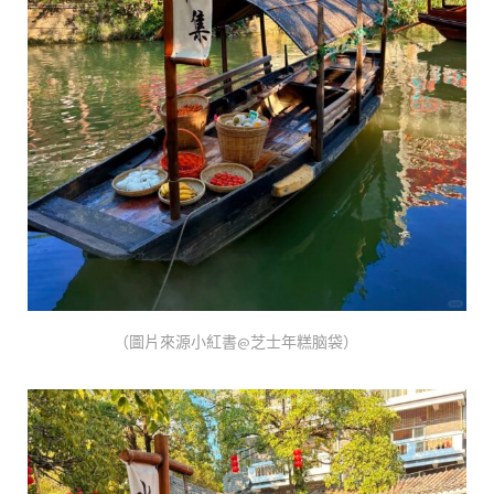
（圖片來源小紅書@芝士年糕脑袋）