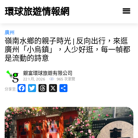
環球旅遊情報網
廣州
嶺南水鄉的親子時光 | 反向出行，來逛
廣州「小烏鎮」，人少好逛，每一幀都
是流動的詩意
銀富環球旅遊有限公司
22 1 月, 2026
965 次瀏覽
Facebook
Twitter
Threads
X
分
分享至:
享