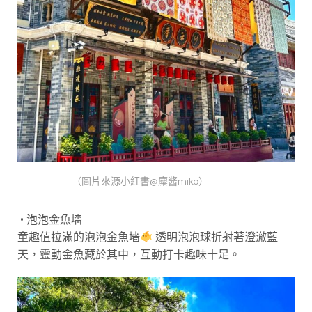
（圖片來源小紅書@麋酱miko）
• 泡泡金魚墻
童趣值拉滿的泡泡金魚墻
透明泡泡球折射著澄澈藍
天，靈動金魚藏於其中，互動打卡趣味十足。