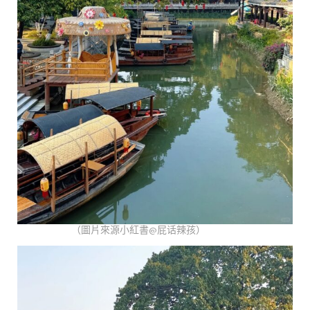
（圖片來源小紅書@屁话辣孩）