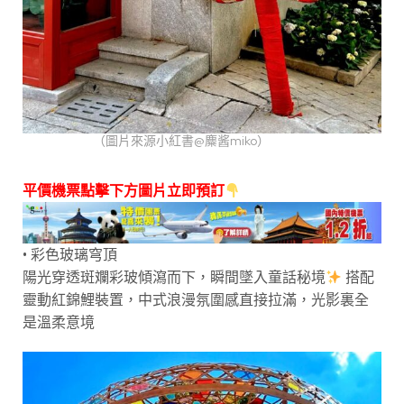
（圖片來源小紅書@麋酱miko）
平價機票點擊下方圖片立即預訂
• 彩色玻璃穹頂
陽光穿透斑斕彩玻傾瀉而下，瞬間墜入童話秘境
搭配
靈動紅錦鯉裝置，中式浪漫氛圍感直接拉滿，光影裏全
是溫柔意境