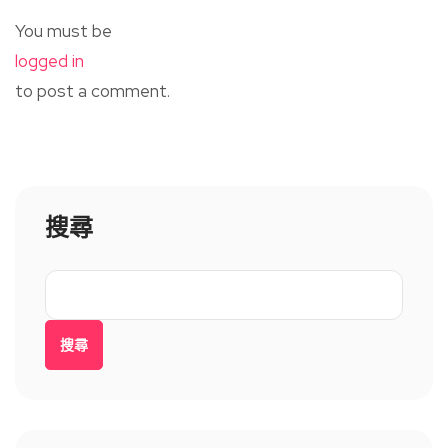
You must be
logged in
to post a comment.
搜尋
搜尋