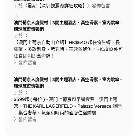
」於〈
暑期【深圳觀瀾湖詳細攻略】
〉發佈留言
「
澳門葡京人度假村｜3間主題酒店、高空滑索、室內跳傘 -
環球旅遊情報網
」於〈
【澳門上葡京自助山介紹】HK$640 起任食生蠔、長
腳蟹、多款刺身、烤乳豬、蒜蓉蒸鮑魚，HK$810 仲可
任食即叫即煮海鮮！
〉發佈留言
「
澳門葡京人度假村｜3間主題酒店、高空滑索、室內跳傘 -
環球旅遊情報網
」於〈
$599起 ( 每位 ) ~澳門上葡京包早餐套票｜澳門上葡
京、THE KARL LAGERFELD、Palazzo Versace 澳門
｜集合奢華、氣派和時尚的酒店住宿體驗
〉發佈留言