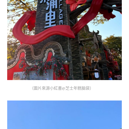
（圖片來源小紅書@芝士年糕脑袋）