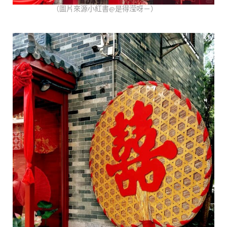
（圖片來源小紅書@是得滢呀－）