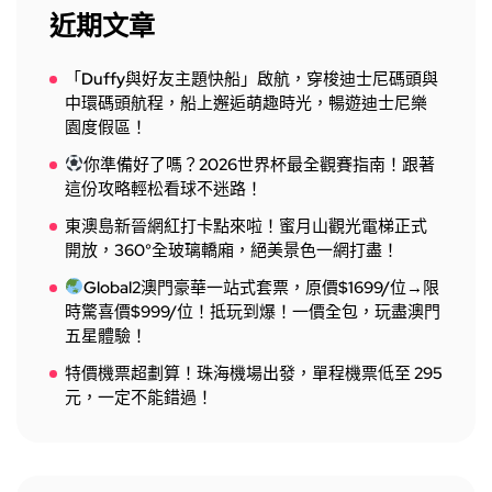
近期文章
「Duffy與好友主題快船」啟航，穿梭迪士尼碼頭與
中環碼頭航程，船上邂逅萌趣時光，暢遊迪士尼樂
園度假區！
你準備好了嗎？2026世界杯最全觀賽指南！跟著
這份攻略輕松看球不迷路！
東澳島新晉網紅打卡點來啦！蜜月山觀光電梯正式
開放，360°全玻璃轎廂，絕美景色一網打盡！
Global2澳門豪華一站式套票，原價$1699/位→限
時驚喜價$999/位！抵玩到爆！一價全包，玩盡澳門
五星體驗！
特價機票超劃算！珠海機場出發，單程機票低至 295
元，一定不能錯過！