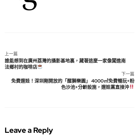
上一篇
誰能想到在廣州荔灣的攝影基地裏，藏著這麼一家像闖進南
法鄉村的咖啡店
下一篇
免費遛娃！深圳剛開放的「醒獅樂園」 4000㎡免費暢玩+粉
色沙池+分齡設施，遛娃黨直接沖
Leave a Reply