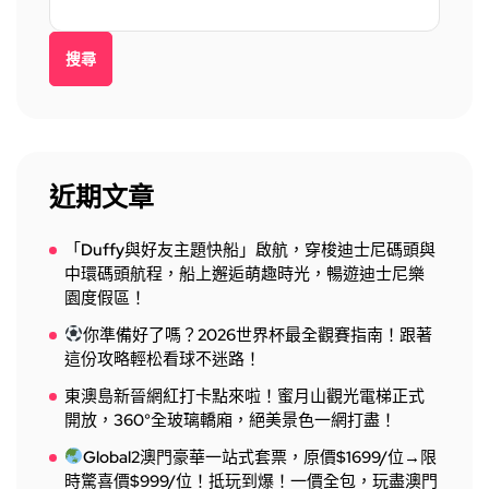
搜尋
近期文章
「Duffy與好友主題快船」啟航，穿梭迪士尼碼頭與
中環碼頭航程，船上邂逅萌趣時光，暢遊迪士尼樂
園度假區！
你準備好了嗎？2026世界杯最全觀賽指南！跟著
這份攻略輕松看球不迷路！
東澳島新晉網紅打卡點來啦！蜜月山觀光電梯正式
開放，360°全玻璃轎廂，絕美景色一網打盡！
Global2澳門豪華一站式套票，原價$1699/位→限
時驚喜價$999/位！抵玩到爆！一價全包，玩盡澳門