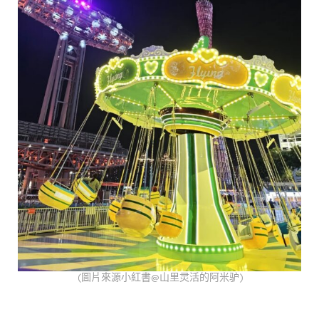
(圖片來源小紅書@山里灵活的阿米驴)