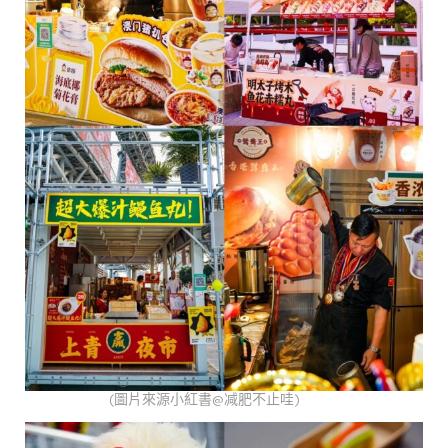
(圖片來源小紅書@减肥不止哇)