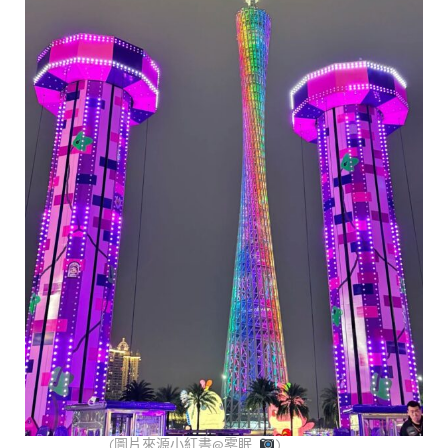
(圖片來源小紅書@雾眠_
)