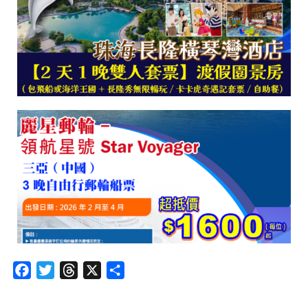
Facebook
Twitter
Threads
X
分
享