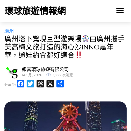
環球旅遊情報網
廣州
廣州塔下驚現巨型遊樂場
由廣州攜手
美高梅文旅打造的海心沙INNO嘉年
華，遛娃約會都好適合
銀富環球旅遊有限公司
14 1 月, 2026
1,222 次瀏覽
Facebook
Twitter
Threads
X
分
分享至:
享