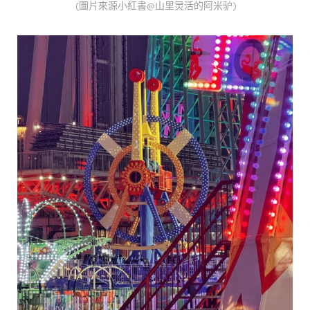
(圖片來源小紅書@山里灵活的阿米驴)