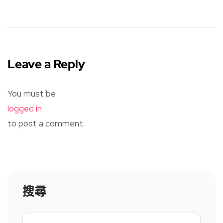
Leave a Reply
You must be
logged in
to post a comment.
搜尋