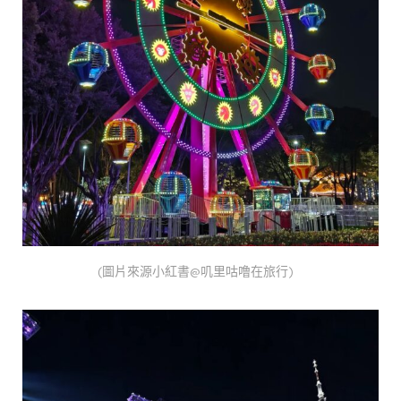
(圖片來源小紅書@叽里咕噜在旅行)