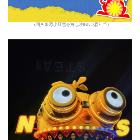
(圖片來源小紅書@海心沙INNO嘉年华)