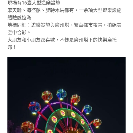
現場有16臺大型遊樂設施
摩天輪、海盜船、旋轉木馬都有，十余項大型遊樂設施
體驗感拉滿
地標同框：遊樂設施與廣州塔、繁華都市夜景，拍絕美
空中合影。
大朋友和小朋友都喜歡，不愧是廣州塔下的快樂烏托
邦！