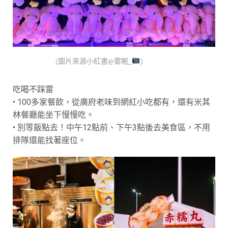
(圖片來源小紅書@雾眠_
)
吃喝不踩雷
• 100多家餐飲，從廣府老味到網紅小吃都有，還有米其
林餐廳能坐下慢慢吃。
• 別等飯點去！中午12點前、下午3點後去美食區，不用
排隊還能找著座位。