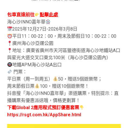
包車直達前往
點擊此處
海心沙INNO嘉年華
2025年12月27日-2026年3月8日
平日11：00-22：00，周末及節假日10：00-22：00
廣州海心沙亞運公園
地址：廣東省廣州市天河區獵德街道海心沙地鐵站A口
與星光大道交叉口東北100米（海心沙亞運公園內）
地鐵APM海心沙站A出口
門票：
平日票（周一到周五）
50，贈送5個遊樂幣；
周末節假日票
100，贈送10個遊樂幣！
抖音搜「海心沙INNO嘉年華」渠道購票，特別提示：直
播購票有優惠派送哦，價格更劃算！
下載Global 2應用程式預訂優惠套票
https://rsgt.com.hk/AppShare.html