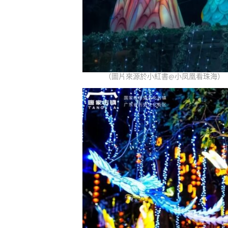
（圖片來源於小紅書@小凤凰看珠海）