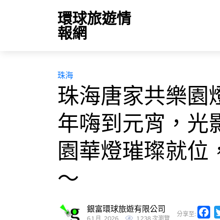
環球旅遊情
報網
珠海
珠海唐家共樂園
年嗨到元宵，光
園華燈璀璨就位
～
銀富環球旅遊有限公司
Fa
分享至:
6 1 月, 2026
1,238 次瀏覽