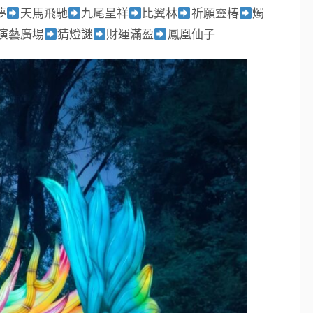
夢
天馬飛馳
九尾呈祥
比翼林
祈願靈椿
燭
演藝廣場
猜燈謎
財運滿盈
鳳凰仙子