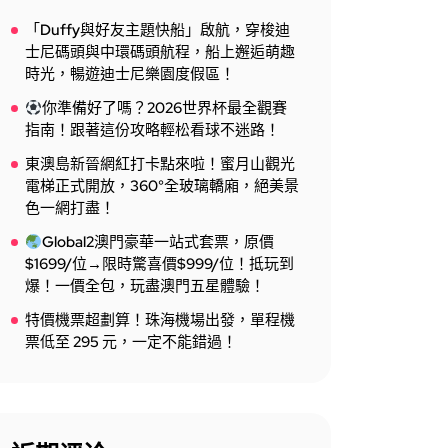
「Duffy與好友主題快船」啟航，穿梭迪
士尼碼頭與中環碼頭航程，船上邂逅萌趣
時光，暢遊迪士尼樂園度假區！
你準備好了嗎？2026世界杯最全觀賽
指南！跟著這份攻略輕松看球不迷路！
東澳島新晉網紅打卡點來啦！蜜月山觀光
電梯正式開放，360°全玻璃轎廂，絕美景
色一網打盡！
Global2澳門豪華一站式套票，原價
$1699/位→限時驚喜價$999/位！抵玩到
爆！一價全包，玩盡澳門五星體驗！
特價機票超劃算！珠海機場出發，單程機
票低至 295 元，一定不能錯過！