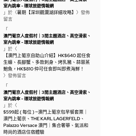
室內跳傘 - 環球旅遊情報網
」於〈
暑期【深圳觀瀾湖詳細攻略】
〉發佈
留言
「
澳門葡京人度假村｜3間主題酒店、高空滑索、
室內跳傘 - 環球旅遊情報網
」於〈
【澳門上葡京自助山介紹】HK$640 起任食
生蠔、長腳蟹、多款刺身、烤乳豬、蒜蓉蒸
鮑魚，HK$810 仲可任食即叫即煮海鮮！
〉發佈留言
「
澳門葡京人度假村｜3間主題酒店、高空滑索、
室內跳傘 - 環球旅遊情報網
」於〈
$599起 ( 每位 ) ~澳門上葡京包早餐套票｜
澳門上葡京、THE KARL LAGERFELD、
Palazzo Versace 澳門｜集合奢華、氣派和
時尚的酒店住宿體驗