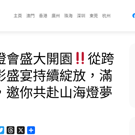
主頁
澳門
香港
廣州
珠海
深圳
東莞
杭州
燈會盛大開園
從跨
影盛宴持續綻放，滿
，邀你共赴山海燈夢
cebook
Twitter
Threads
X
分