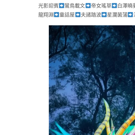
光影迎賓
鸞鳥載文
帝女瑤草
白澤曉
龍翔淵
童話屋
夫諸踏波
星瀾菌蒲