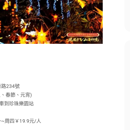
路234號
跨元旦、春節、元宵)
車到珍珠樂園站
~周四￥19.9元/人