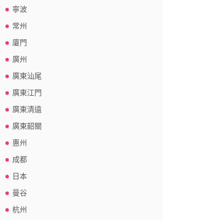
寧波
常州
廈門
廣州
廣東汕尾
廣東江門
廣東清遠
廣東韶關
惠州
成都
日本
曼谷
杭州