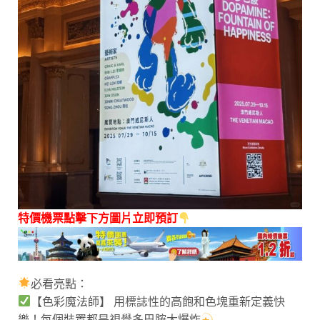
特價機票點擊下方圖片立即預訂
必看亮點：
【色彩魔法師】 用標誌性的高飽和色塊重新定義快
樂！每個裝置都是視覺多巴胺大爆炸