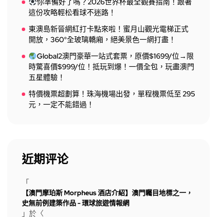
你準備好了嗎？2026世界杯最全觀賽指南！跟著
這份攻略輕松看球不迷路！
東澳島新晉網紅打卡點來啦！蜜月山觀光電梯正式
開放，360°全玻璃轎廂，絕美景色一網打盡！
Global2澳門豪華一站式套票，原價$1699/位→限
時驚喜價$999/位！抵玩到爆！一價全包，玩盡澳門
五星體驗！
特價機票超劃算！珠海機場出發，單程機票低至 295
元，一定不能錯過！
近期评论
「
【澳門摩珀斯 Morpheus 酒店介紹】澳門矚目地標之一，
史無前例建築作品 - 環球旅遊情報網
」於〈