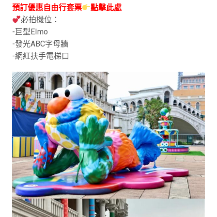
預訂優惠自由行套票
點擊此處
必拍機位：
-巨型EImo
-發光ABC字母牆
-網紅扶手電梯口