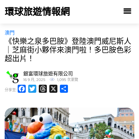
環球旅遊情報網
澳門
《快樂之泉多巴胺》登陸澳門威尼斯人
｜芝麻街小夥伴來澳門啦！多巴胺色彩
超出片！
銀富環球旅遊有限公司
16 9 月, 2025
1,095 次瀏覽
Facebook
Twitter
Threads
X
分
分享至:
享