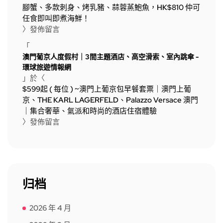
腳蟹、多款刺身、烤乳豬、蒜蓉蒸鮑魚，HK$810 仲可
任食即叫即煮海鮮！
〉發佈留言
「
澳門葡京人度假村｜3間主題酒店、高空滑索、室內跳傘 -
環球旅遊情報網
」於〈
$599起 ( 每位 ) ~澳門上葡京包早餐套票｜澳門上葡
京、THE KARL LAGERFELD、Palazzo Versace 澳門
｜集合奢華、氣派和時尚的酒店住宿體驗
〉發佈留言
归档
2026 年 4 月