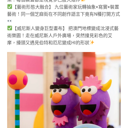
【藝術形態大融合】 九位藝術家玩轉抽象×寫實×裝置
藝術！同一個芝麻街在不同創作語言下竟有N種打開方式
【威尼斯人變身巨型畫布】 把澳門地標變成沈浸式藝
術樂園！走在威尼斯人戶外廣場，突然撞見彩色的艾
摩，擡頭又遇見伯特和厄尼變成HI的形狀