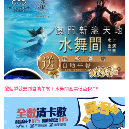
撳個掣就去到自助午餐＋水舞間套票低至$698