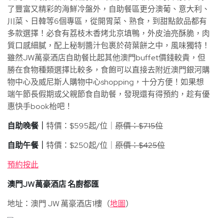
了豐富又精彩的海鮮冷盤外，自助餐區更分澳葡、意大利、
川菜、日韓等6個專區，從開胃菜、熟食，到甜點飲品都有
多款選擇！必食有荔枝木香烤北京填鴨，外皮油亮酥脆，肉
質口感細膩，配上秘制醬汁包裹於荷葉餅之中，風味獨特！
雖然JW萬豪酒店自助餐比起其他澳門buffet價錢較貴，但
勝在食物種類選擇比較多，食飽可以直接去附近澳門銀河購
物中心及威尼斯人購物中心shopping，十分方便！如果想
端午節長假期或父親節食自助餐，發現還有得預約，趁有優
惠快手book枱吧！
自助晚餐｜
特價：$595起/位｜
原價：$715位
自助午餐｜
特價：$250起/位｜
原價：$425位
預約按此
澳門JW萬豪酒店
名廚都匯
地址：澳門 JW 萬豪酒店1樓（
地圖
）