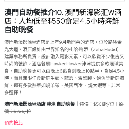
澳門自助餐推介10.
澳門新濠影滙W酒
店：人均低至$550食足4.5小時海鮮
自助晩餐
澳門新濠影滙W酒店是上年9月新開幕的酒店，位於路氹金
光大道，酒店設計由世界知名的札哈·哈蒂（Zaha Hadid）
建築事務所負責，設計融入電影元素，可以欣賞不少復古又
時尚的裝飾。酒店餐廳Hawker Hawker津津提供多款環球美
食，自助晚餐更可以由晚上6點食到晚上10點半，食足4.5小
時，而且無限任食新鮮生蠔、龍蝦、雪蟹腳、鮑魚等新鮮海
鮮，還有多款熱葷如燒羊架、美國西冷、 燒大蝦等，非常
多選擇！
澳門新濠影滙W酒店 津津 自助晚餐｜
特價：$561起/位｜
原
價：$735/位
預約按此