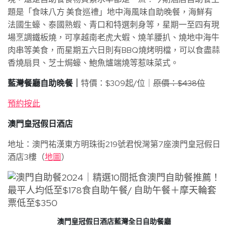
題是「食味八方 美食巡禮」地中海風味自助晚餐，海鮮有
法國生蠔、泰國熟蝦、青口和特選刺身等，星期一至四有現
場烹調鐵板燒，可享越南老虎大蝦、燒羊腰扒、燒地中海牛
肉串等美食，而星期五六日則有BBQ燒烤明檔，可以食盡蒜
香燒扇貝、芝士焗蠔、鮑魚爐端燒等惹味菜式。
藍灣餐廳自助晚餐｜
特價：$309起/位｜
原價：$438位
預約按此
澳門皇冠假日酒店
地址：澳門祐漢東方明珠街219號君悅灣第7座澳門皇冠假日
酒店3樓（
地圖
）
澳門皇冠假日酒店藍灣全日自助餐廳