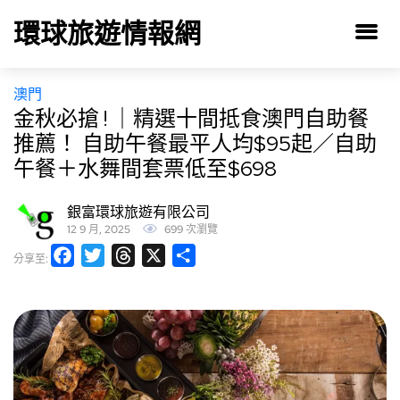
環球旅遊情報網
澳門
金秋必搶 ! ｜精選十間抵食澳門自助餐
推薦！ 自助午餐最平人均$95起／自助
午餐＋水舞間套票低至$698
銀富環球旅遊有限公司
12 9 月, 2025
699 次瀏覽
Facebook
Twitter
Threads
X
分
分享至:
享