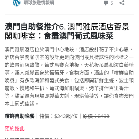
澳門自助餐推介6.
澳門雅辰酒店薈景
閣咖啡室
：食盡澳門葡式風味菜
澳門雅辰酒店位於澳門中心地段，酒店設計花了不少心思，
酒店薈景閣咖啡室的設計更是向澳門最具標誌性的地標之一
的峰景酒店致敬，葡式馬賽克地板、天花板吊扇和潔白藤椅
等，讓人感覺置身於葡萄牙。食物方面，酒店的「嚐鮮自助
晚餐」有多款海鮮和葡式美食，包括即開新鮮生蠔、波士頓
龍蝦、慢烤和牛扒、葡式海鮮銅鍋煲、烤羊排伴百里香汁
等，甜品還有現場即製華夫餅、現烘葡撻等，讓你食盡澳門
本土葡式佳餚。
嚐鮮自助晚餐｜
特價：$343起/位｜
原價：$438
預約按此