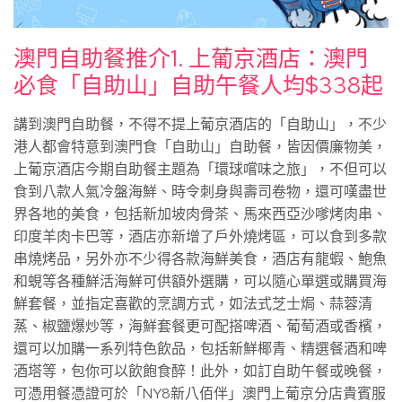
澳門自助餐推介1. 上葡京酒店：澳門
必食「自助山」自助午餐人均$338起
講到澳門自助餐，不得不提上葡京酒店的「自助山」，不少
港人都會特意到澳門食「自助山」自助餐，皆因價廉物美，
上葡京酒店今期自助餐主題為「環球嚐味之旅」，不但可以
食到八款人氣冷盤海鮮、時令刺身與壽司卷物，還可嘆盡世
界各地的美食，包括新加坡肉骨茶、馬來西亞沙嗲烤肉串、
印度羊肉卡巴等，酒店亦新增了戶外燒烤區，可以食到多款
串燒烤品，另外亦不少得各款海鮮美食，酒店有龍蝦、鮑魚
和蜆等各種鮮活海鮮可供額外選購，可以隨心單選或購買海
鮮套餐，並指定喜歡的烹調方式，如法式芝士焗、蒜蓉清
蒸、椒鹽爆炒等，海鮮套餐更可配搭啤酒、葡萄酒或香檳，
還可以加購一系列特色飲品，包括新鮮椰青、精選餐酒和啤
酒塔等，包你可以飲飽食醉！此外，如訂自助午餐或晚餐，
可憑用餐憑證可於「NY8新八佰伴」澳門上葡京分店貴賓服