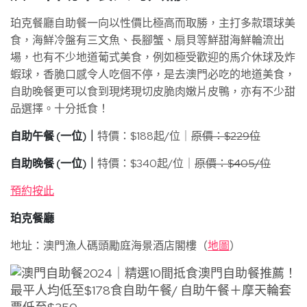
珀克餐廳自助餐一向以性價比極高而取勝，主打多款環球美
食，海鮮冷盤有三文魚、長腳蟹、扇貝等鮮甜海鮮輪流出
場，也有不少地道葡式美食，例如極受歡迎的馬介休球及炸
蝦球，香脆口感令人吃個不停，是去澳門必吃的地道美食，
自助晚餐更可以食到現烤現切皮脆肉嫩片皮鴨，亦有不少甜
品選擇。十分抵食！
自助午餐 (一位)｜
特價：$188起/位｜
原價：$229位
自助晚餐 (一位)｜
特價：$340起/位｜
原價：$405/位
預約按此
珀克餐廳
地址：澳門漁人碼頭勵庭海景酒店閣樓（
地圖
）