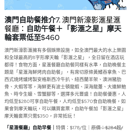
澳門自助餐推介7.
澳門新濠影滙星滙
餐廳：
自助午餐＋「影滙之星」摩天
輪套票低至$460
澳門新濠影滙擁有多個娛樂設施，如全澳門最大的水上樂園
和全球最高的8字形摩天輪「影滙之星」，全日留在酒店玩
都得！食物方面，星滙餐廳自助餐同樣有水準，自助晚餐主
題是「星滙海鮮烤肉自助餐」，有席切原條黃鰭吞拿魚、巴
西式燒烤爐烤製安格斯西冷牛扒、紐西蘭羊架、澳洲豬肋
骨、大蝦等等，海鮮更有波士頓龍蝦、深海龍躉、大連鮮鮑
魚、時令生蠔、雪蟹腳等，選擇多元豐盛！自助餐優惠，人
均低至$280可享自助午餐，人均低至$570食自助晚餐，如
果會到摩天輪玩，可以購買套票，自助午餐加「影滙之星」
摩天輪套票只需$350，非常抵玩！
「星滙餐廳」自助早餐｜
特價：$178/位｜
原價：$284起/