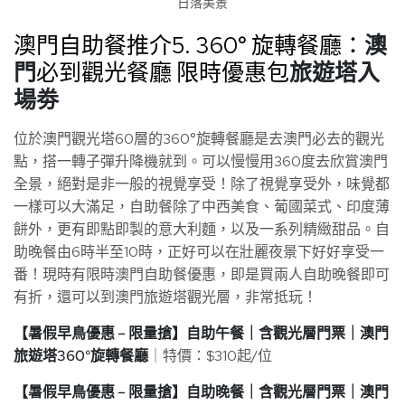
日落美景
澳門自助餐推介5. 360° 旋轉餐廳：
澳
門
必到觀光餐廳 限時優惠包
旅遊塔入
場劵
位於澳門觀光塔60層的360°旋轉餐廳是去澳門必去的觀光
點，搭一轉子彈升降機就到。可以慢慢用360度去欣賞澳門
全景，絕對是非一般的視覺享受！除了視覺享受外，味覺都
一樣可以大滿足，自助餐除了中西美食、葡國菜式、印度薄
餅外，更有即點即製的意大利麵，以及一系列精緻甜品。自
助晚餐由6時半至10時，正好可以在壯麗夜景下好好享受一
番！現時有限時澳門自助餐優惠，即是買兩人自助晚餐即可
有折，還可以到澳門旅遊塔觀光層，非常抵玩！
【暑假早鳥優惠 – 限量搶】自助午餐｜含觀光層門票｜澳門
旅遊塔360°旋轉餐廳
｜特價：$310起/位
【暑假早鳥優惠 – 限量搶】自助晚餐｜含觀光層門票｜澳門