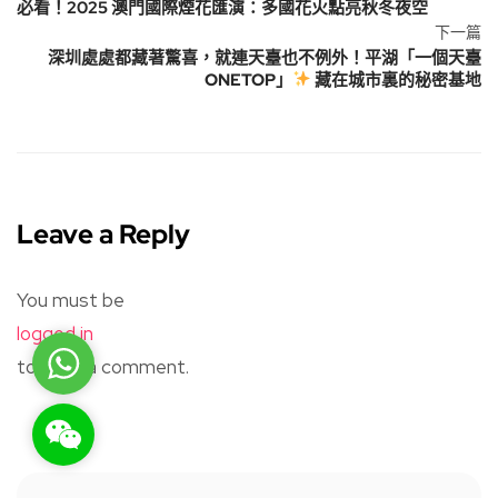
必看！2025 澳門國際煙花匯演：多國花火點亮秋冬夜空
下一篇
深圳處處都藏著驚喜，就連天臺也不例外！平湖「一個天臺
ONETOP」
藏在城市裏的秘密基地
Leave a Reply
You must be
logged in
WhatsApp
to post a comment.
WeChat: rsgt819