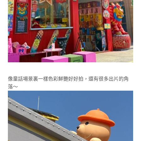
像童話場景裏一樣色彩鮮艷好好拍，還有很多出片的角
落～