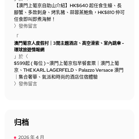
【澳門上葡京自助山介紹】HK$640 起任食生蠔、長
腳蟹、多款刺身、烤乳豬、蒜蓉蒸鮑魚，HK$810 仲可
任食即叫即煮海鮮！
〉發佈留言
「
澳門葡京人度假村｜3間主題酒店、高空滑索、室內跳傘 -
環球旅遊情報網
」於〈
$599起 ( 每位 ) ~澳門上葡京包早餐套票｜澳門上葡
京、THE KARL LAGERFELD、Palazzo Versace 澳門
｜集合奢華、氣派和時尚的酒店住宿體驗
〉發佈留言
归档
2026 年 4 月