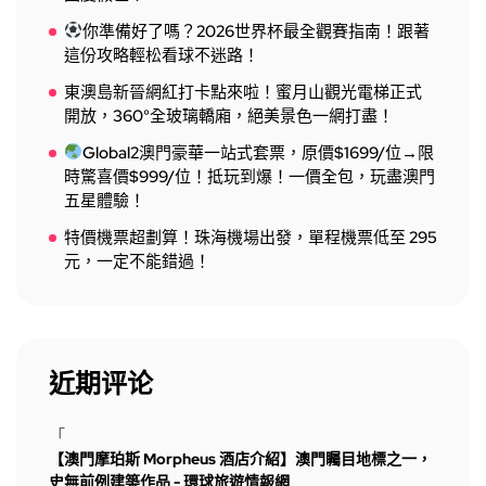
你準備好了嗎？2026世界杯最全觀賽指南！跟著
這份攻略輕松看球不迷路！
東澳島新晉網紅打卡點來啦！蜜月山觀光電梯正式
開放，360°全玻璃轎廂，絕美景色一網打盡！
Global2澳門豪華一站式套票，原價$1699/位→限
時驚喜價$999/位！抵玩到爆！一價全包，玩盡澳門
五星體驗！
特價機票超劃算！珠海機場出發，單程機票低至 295
元，一定不能錯過！
近期评论
「
【澳門摩珀斯 Morpheus 酒店介紹】澳門矚目地標之一，
史無前例建築作品 - 環球旅遊情報網