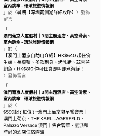
室內跳傘 - 環球旅遊情報網
」於〈
暑期【深圳觀瀾湖詳細攻略】
〉發佈
留言
「
澳門葡京人度假村｜3間主題酒店、高空滑索、
室內跳傘 - 環球旅遊情報網
」於〈
【澳門上葡京自助山介紹】HK$640 起任食
生蠔、長腳蟹、多款刺身、烤乳豬、蒜蓉蒸
鮑魚，HK$810 仲可任食即叫即煮海鮮！
〉發佈留言
「
澳門葡京人度假村｜3間主題酒店、高空滑索、
室內跳傘 - 環球旅遊情報網
」於〈
$599起 ( 每位 ) ~澳門上葡京包早餐套票｜
澳門上葡京、THE KARL LAGERFELD、
Palazzo Versace 澳門｜集合奢華、氣派和
時尚的酒店住宿體驗