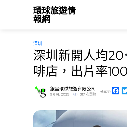
環球旅遊情
報網
深圳
深圳新開人均20
啡店，出片率10
銀富環球旅遊有限公司
Fa
分享至:
9 6 月, 2025
317 次瀏覽