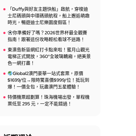
「Duffy與好友主題快船」啟航，穿梭迪
士尼碼頭與中環碼頭航程，船上邂逅萌趣
時光，暢遊迪士尼樂園度假區！
你準備好了嗎？2026世界杯最全觀賽
指南！跟著這份攻略輕松看球不迷路！
東澳島新晉網紅打卡點來啦！蜜月山觀光
電梯正式開放，360°全玻璃轎廂，絕美景
色一網打盡！
Global2澳門豪華一站式套票，原價
$1699/位→限時驚喜價$999/位！抵玩到
爆！一價全包，玩盡澳門五星體驗！
特價機票超劃算！珠海機場出發，單程機
票低至 295 元，一定不能錯過！