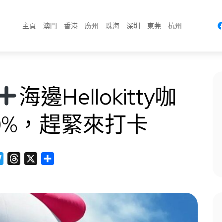
主頁
澳門
香港
廣州
珠海
深圳
東莞
杭州
海邊Hellokitty咖
0%，趕緊來打卡
cebook
Twitter
Threads
X
分
享