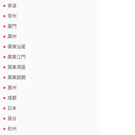
寧波
常州
廈門
廣州
廣東汕尾
廣東江門
廣東清遠
廣東韶關
惠州
成都
日本
曼谷
杭州