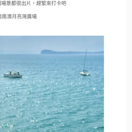
個場景都很出片，趕緊來打卡吧
龍崗南澳月亮灣廣場