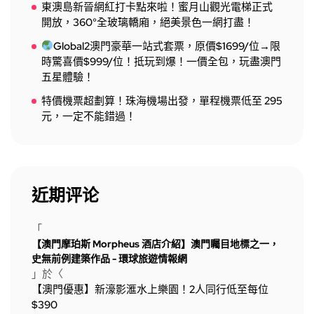
東澳島新晉網紅打卡點來啦！蜜月山觀光電梯正式
開放，360°全玻璃轎廂，絕美景色一網打盡！
Global2澳門豪華一站式套票，原價$1699/位→限
時驚喜價$999/位！抵玩到爆！一價全包，玩盡澳門
五星體驗！
特價機票超劃算！珠海機場出發，單程機票低至 295
元，一定不能錯過！
近期评论
「
【澳門摩珀斯 Morpheus 酒店介紹】澳門矚目地標之一，
史無前例建築作品 - 環球旅遊情報網
」於〈
【澳門優惠】新濠影滙水上樂園！2人同行低至每位
$390