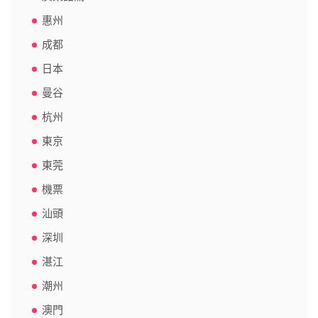
惠州
成都
日本
曼谷
杭州
東京
東莞
機票
汕頭
深圳
湛江
潮州
澳門