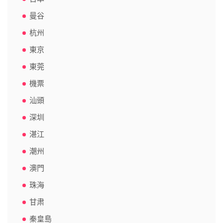
曼谷
杭州
東京
東莞
機票
汕頭
深圳
湛江
潮州
澳門
珠海
甘肃
秦皇島