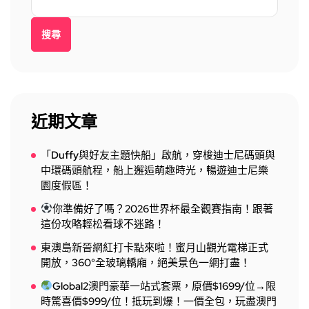
搜尋
近期文章
「Duffy與好友主題快船」啟航，穿梭迪士尼碼頭與
中環碼頭航程，船上邂逅萌趣時光，暢遊迪士尼樂
園度假區！
你準備好了嗎？2026世界杯最全觀賽指南！跟著
這份攻略輕松看球不迷路！
東澳島新晉網紅打卡點來啦！蜜月山觀光電梯正式
開放，360°全玻璃轎廂，絕美景色一網打盡！
Global2澳門豪華一站式套票，原價$1699/位→限
時驚喜價$999/位！抵玩到爆！一價全包，玩盡澳門