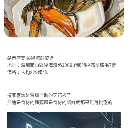
銘門盛宴·藝術海鮮姿造
地址：深圳南山區後海濱路3368號鵬潤達商業廣場7樓
價格：人均279起/位
這家應該是深圳自助的天花板了
無論是食材的種類還是食材的新鮮度都是無可挑剔的