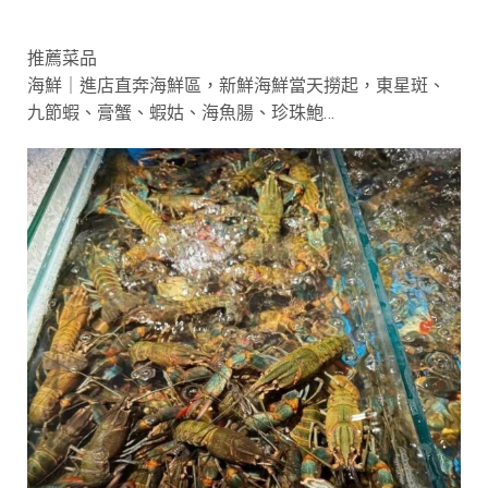
推薦菜品
海鮮｜進店直奔海鮮區，新鮮海鮮當天撈起，東星斑、
九節蝦、膏蟹、蝦姑、海魚腸、珍珠鮑…