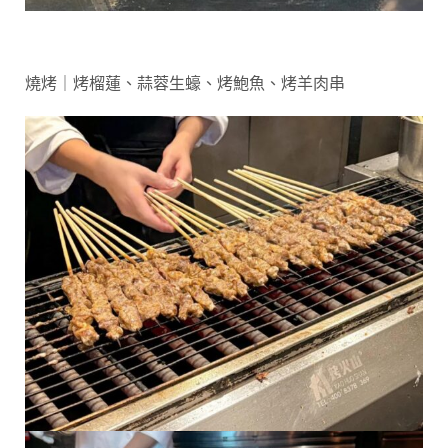
燒烤｜烤榴蓮、蒜蓉生蠔、烤鮑魚、烤羊肉串