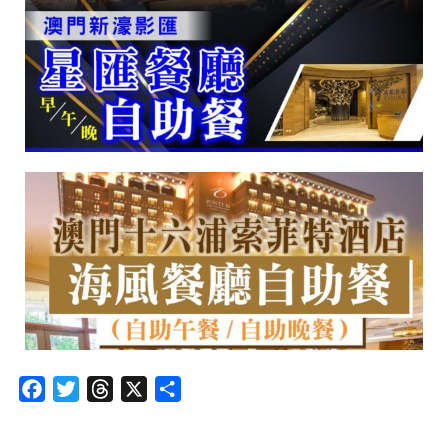
Facebook
Twitter
Threads
X
分
享