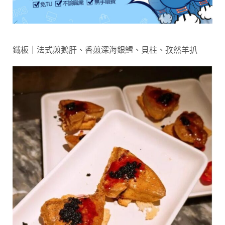
鐵板｜法式煎鵝肝、香煎深海銀鱈、貝柱、孜然羊扒