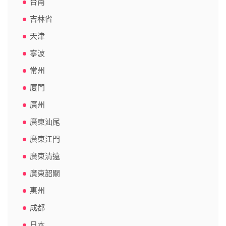
台南
吉林省
天津
寧波
常州
廈門
廣州
廣東汕尾
廣東江門
廣東清遠
廣東韶關
惠州
成都
日本