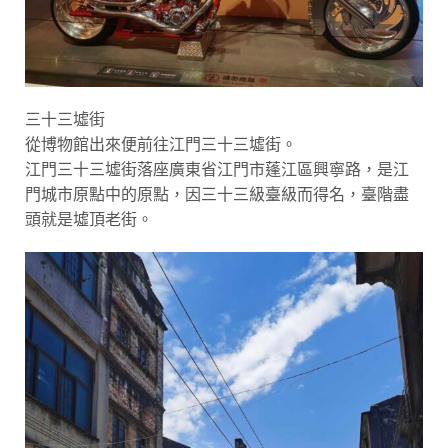
三十三墟街
從博物館出來便前往江門三十三墟街。
江門三十三墟街落座廣東省江門市蓬江區興寧路，是江
門城市原點中的原點，因三十三級臺級而得名，臺階盡
頭就是墟頂老街。