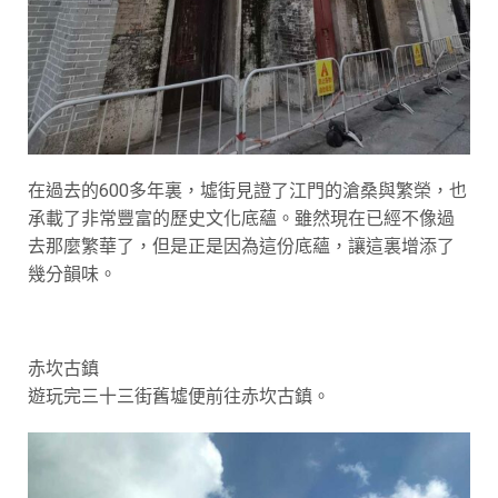
在過去的600多年裏，墟街見證了江門的滄桑與繁榮，也
承載了非常豐富的歷史文化底蘊。雖然現在已經不像過
去那麼繁華了，但是正是因為這份底蘊，讓這裏增添了
幾分韻味。
赤坎古鎮
遊玩完三十三街舊墟便前往赤坎古鎮。