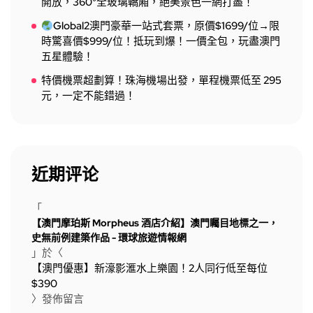
開放，360°全玻璃轎廂，絕美景色一網打盡！
Global2澳門豪華一站式套票，原價$1699/位→限
時驚喜價$999/位！抵玩到爆！一價全包，玩盡澳門
五星體驗！
特價機票超劃算！珠海機場出發，單程機票低至 295
元，一定不能錯過！
近期评论
「
【澳門摩珀斯 Morpheus 酒店介紹】澳門矚目地標之一，
史無前例建築作品 - 環球旅遊情報網
」於〈
【澳門優惠】新濠影滙水上樂園！2人同行低至每位
$390
〉發佈留言