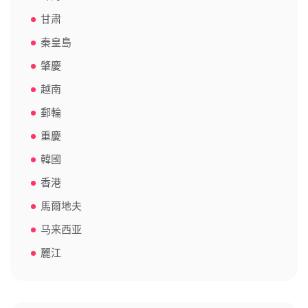
甘肃
秦皇島
肇慶
越南
郵輪
重慶
韓國
香港
馬爾地夫
马来西亚
麗江