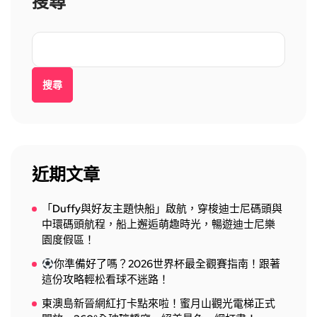
搜尋
搜尋
近期文章
「Duffy與好友主題快船」啟航，穿梭迪士尼碼頭與
中環碼頭航程，船上邂逅萌趣時光，暢遊迪士尼樂
園度假區！
你準備好了嗎？2026世界杯最全觀賽指南！跟著
這份攻略輕松看球不迷路！
東澳島新晉網紅打卡點來啦！蜜月山觀光電梯正式