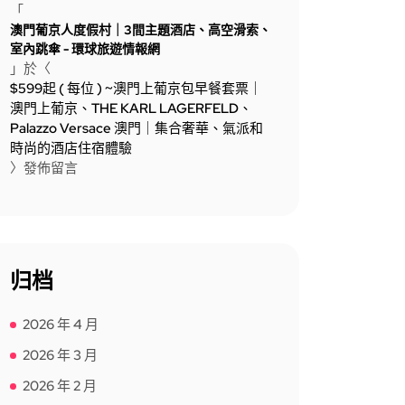
「
澳門葡京人度假村｜3間主題酒店、高空滑索、
室內跳傘 - 環球旅遊情報網
」於〈
$599起 ( 每位 ) ~澳門上葡京包早餐套票｜
澳門上葡京、THE KARL LAGERFELD、
Palazzo Versace 澳門｜集合奢華、氣派和
時尚的酒店住宿體驗
〉發佈留言
归档
2026 年 4 月
2026 年 3 月
2026 年 2 月