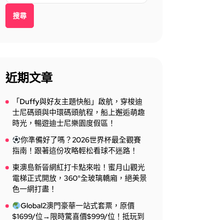
搜尋
近期文章
「Duffy與好友主題快船」啟航，穿梭迪
士尼碼頭與中環碼頭航程，船上邂逅萌趣
時光，暢遊迪士尼樂園度假區！
你準備好了嗎？2026世界杯最全觀賽
指南！跟著這份攻略輕松看球不迷路！
東澳島新晉網紅打卡點來啦！蜜月山觀光
電梯正式開放，360°全玻璃轎廂，絕美景
色一網打盡！
Global2澳門豪華一站式套票，原價
$1699/位→限時驚喜價$999/位！抵玩到