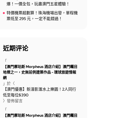
爆！一價全包，玩盡澳門五星體驗！
特價機票超劃算！珠海機場出發，單程機
票低至 295 元，一定不能錯過！
近期评论
「
【澳門摩珀斯 Morpheus 酒店介紹】澳門矚目
地標之一，史無前例建築作品 - 環球旅遊情報
網
」於〈
【澳門優惠】新濠影滙水上樂園！2人同行
低至每位$390
〉發佈留言
「
【澳門摩珀斯 Morpheus 酒店介紹】澳門矚目