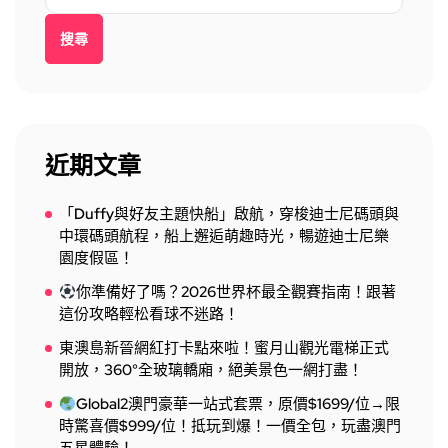
搜尋
近期文章
「Duffy與好友主題快船」啟航，穿梭迪士尼碼頭與
中環碼頭航程，船上邂逅萌趣時光，暢遊迪士尼樂
園度假區！
你準備好了嗎？2026世界杯最全觀賽指南！跟著
這份攻略輕松看球不迷路！
東澳島新晉網紅打卡點來啦！蜜月山觀光電梯正式
開放，360°全玻璃轎廂，絕美景色一網打盡！
Global2澳門豪華一站式套票，原價$1699/位→限
時驚喜價$999/位！抵玩到爆！一價全包，玩盡澳門