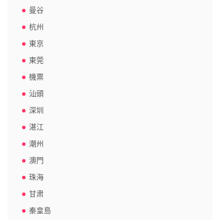
曼谷
杭州
東京
東莞
機票
汕頭
深圳
湛江
潮州
澳門
珠海
甘肃
秦皇島