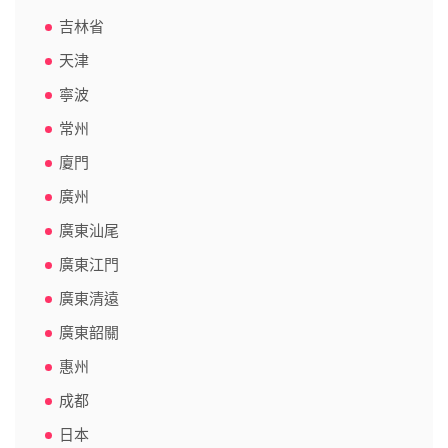
吉林省
天津
寧波
常州
廈門
廣州
廣東汕尾
廣東江門
廣東清遠
廣東韶關
惠州
成都
日本