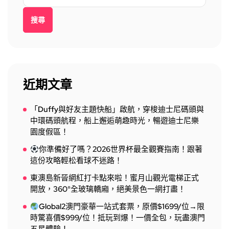
搜尋
近期文章
「Duffy與好友主題快船」啟航，穿梭迪士尼碼頭與
中環碼頭航程，船上邂逅萌趣時光，暢遊迪士尼樂
園度假區！
你準備好了嗎？2026世界杯最全觀賽指南！跟著
這份攻略輕松看球不迷路！
東澳島新晉網紅打卡點來啦！蜜月山觀光電梯正式
開放，360°全玻璃轎廂，絕美景色一網打盡！
Global2澳門豪華一站式套票，原價$1699/位→限
時驚喜價$999/位！抵玩到爆！一價全包，玩盡澳門