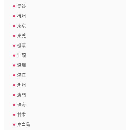
曼谷
杭州
東京
東莞
機票
汕頭
深圳
湛江
潮州
澳門
珠海
甘肃
秦皇島