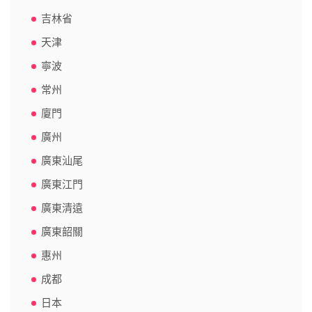
吉林省
天津
寧波
常州
廈門
廣州
廣東汕尾
廣東江門
廣東清遠
廣東韶關
惠州
成都
日本