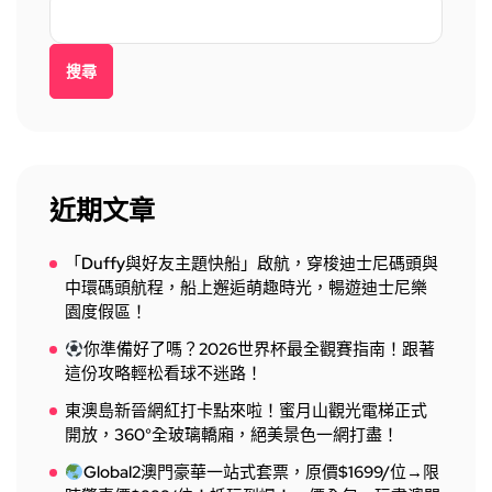
搜尋
近期文章
「Duffy與好友主題快船」啟航，穿梭迪士尼碼頭與
中環碼頭航程，船上邂逅萌趣時光，暢遊迪士尼樂
園度假區！
你準備好了嗎？2026世界杯最全觀賽指南！跟著
這份攻略輕松看球不迷路！
東澳島新晉網紅打卡點來啦！蜜月山觀光電梯正式
開放，360°全玻璃轎廂，絕美景色一網打盡！
Global2澳門豪華一站式套票，原價$1699/位→限