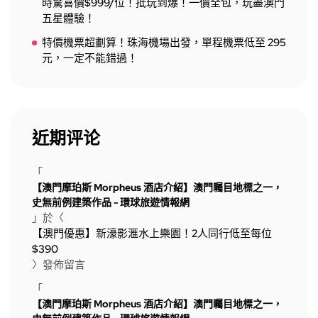
時驚喜價$999/位！抵玩到爆！一價全包，玩盡澳門
五星體驗！
特價機票超劃算！珠海機場出發，單程機票低至 295
元，一定不能錯過！
近期评论
「
【澳門摩珀斯 Morpheus 酒店介紹】澳門矚目地標之一，
史無前例建築作品 - 環球旅遊情報網
」於〈
【澳門優惠】新濠影滙水上樂園！2人同行低至每位
$390
〉發佈留言
「
【澳門摩珀斯 Morpheus 酒店介紹】澳門矚目地標之一，