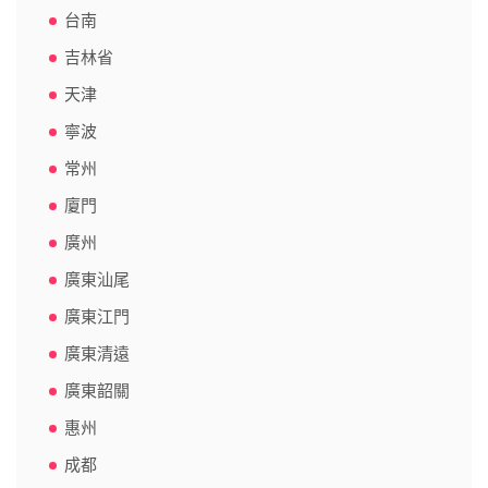
台南
吉林省
天津
寧波
常州
廈門
廣州
廣東汕尾
廣東江門
廣東清遠
廣東韶關
惠州
成都