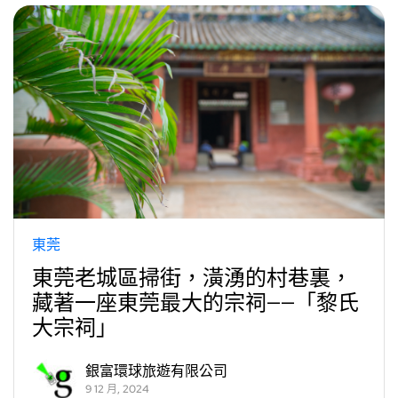
東莞
東莞老城區掃街，潢湧的村巷裏，
藏著一座東莞最大的宗祠——「黎氏
大宗祠」
銀富環球旅遊有限公司
9 12 月, 2024