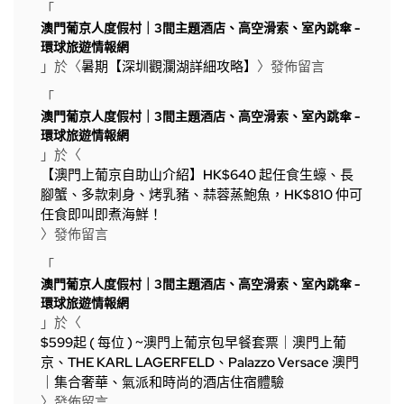
「
澳門葡京人度假村｜3間主題酒店、高空滑索、室內跳傘 -
環球旅遊情報網
」於〈
暑期【深圳觀瀾湖詳細攻略】
〉發佈留言
「
澳門葡京人度假村｜3間主題酒店、高空滑索、室內跳傘 -
環球旅遊情報網
」於〈
【澳門上葡京自助山介紹】HK$640 起任食生蠔、長
腳蟹、多款刺身、烤乳豬、蒜蓉蒸鮑魚，HK$810 仲可
任食即叫即煮海鮮！
〉發佈留言
「
澳門葡京人度假村｜3間主題酒店、高空滑索、室內跳傘 -
環球旅遊情報網
」於〈
$599起 ( 每位 ) ~澳門上葡京包早餐套票｜澳門上葡
京、THE KARL LAGERFELD、Palazzo Versace 澳門
｜集合奢華、氣派和時尚的酒店住宿體驗
〉發佈留言