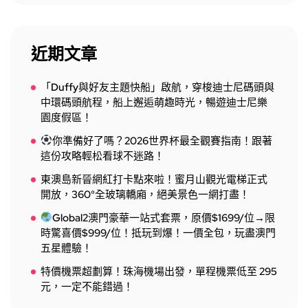
近期文章
「Duffy與好友主題快船」啟航，穿梭迪士尼碼頭與
中環碼頭航程，船上邂逅萌趣時光，暢遊迪士尼樂
園度假區！
你準備好了嗎？2026世界杯最全觀賽指南！跟著
這份攻略輕松看球不迷路！
東澳島新晉網紅打卡點來啦！蜜月山觀光電梯正式
開放，360°全玻璃轎廂，絕美景色一網打盡！
Global2澳門豪華一站式套票，原價$1699/位→限
時驚喜價$999/位！抵玩到爆！一價全包，玩盡澳門
五星體驗！
特價機票超劃算！珠海機場出發，單程機票低至 295
元，一定不能錯過！