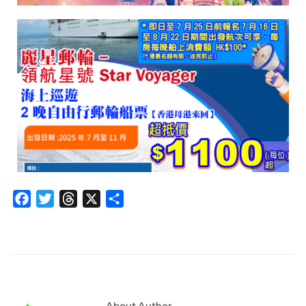
Facebook
Twitter
Threads
X
分
享
About Author