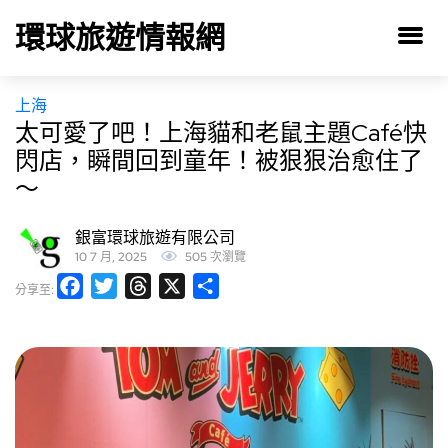
環球旅遊情報網
上海
太可愛了吧！上海貓和老鼠主題Café快
閃店，瞬間回到童年！被狠狠治愈住了
～
銀富環球旅遊有限公司
10 7 月, 2025
505 次瀏覽
Facebook
Twitter
Threads
X
分
分享至:
享