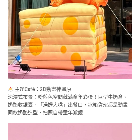
主題Café：2D動畫神還原
沈浸式布景：粉藍色空間藏滿童年彩蛋！巨型牛奶盒、
奶酪收銀臺、「湯姆大嘴」出餐口，冰箱貨架都是動畫
同款奶酪造型，拍照自帶童年濾鏡