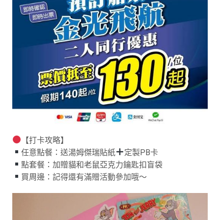
【打卡攻略】
任意點餐：送湯姆傑瑞貼紙
定製PB卡
點套餐：加贈貓和老鼠亞克力鑰匙扣盲袋
買周邊：記得還有滿贈活動參加哦～