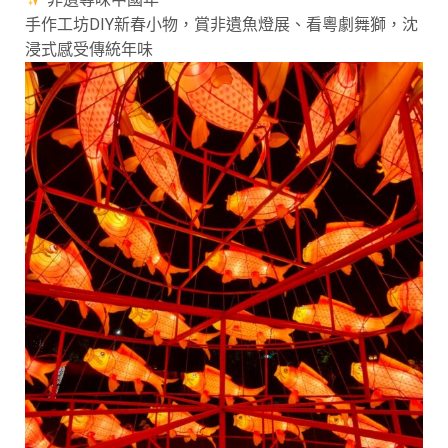
手作工坊DIY新春小物，賞非遺魚燈展、看粵劇舞獅，沈
浸式感受傳統年味