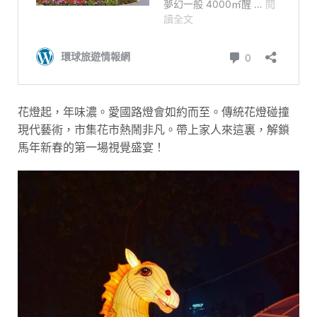
花燈起，年味濃。愛國路燈會如約而至。傳統花燈碰撞
現代藝術，市集花市熱鬧非凡。帶上家人來這裏，解鎖
馬年新春的第一場視覺盛宴！