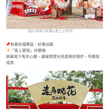
（圖片來源小紅書@爱上小罗号）
新春祈福專區・好運加碼
「馬上實現」許願墻
執筆寫下馬年心願，讓璀璨燈光見證美好期許，所願皆
成真