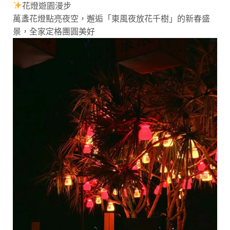
花燈遊園漫步
萬盞花燈點亮夜空，邂逅「東風夜放花千樹」的新春盛
景，全家定格團圓美好