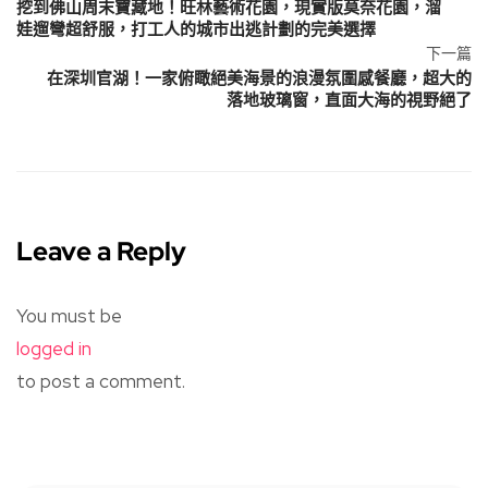
挖到佛山周末寶藏地！旺林藝術花園，現實版莫奈花園，溜
娃遛彎超舒服，打工人的城市出逃計劃的完美選擇
下一篇
在深圳官湖！一家俯瞰絕美海景的浪漫氛圍感餐廳，超大的
落地玻璃窗，直面大海的視野絕了
Leave a Reply
You must be
logged in
to post a comment.