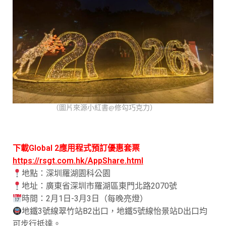
（圖片來源小紅書@修勾巧克力）
下載Global 2應用程式預訂優惠套票
https://rsgt.com.hk/AppShare.html
地點：深圳羅湖園科公園
地址：廣東省深圳市羅湖區東門北路2070號
時間：2月1日-3月3日（每晚亮燈）
地鐵3號線翠竹站B2出口，地鐵5號線怡景站D出口均
可步行抵達。