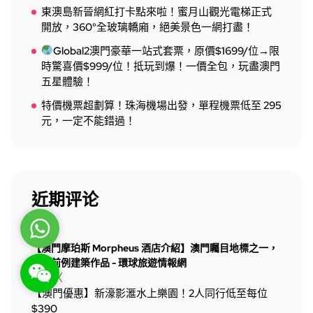
東澳島新晉網紅打卡點來啦！蜜月山觀光電梯正式
開放，360°全玻璃轎廂，絕美景色一網打盡！
Global2澳門豪華一站式套票，原價$1699/位→限
時驚喜價$999/位！抵玩到爆！一價全包，玩盡澳門
五星體驗！
特價機票超劃算！珠海機場出發，單程機票低至 295
元，一定不能錯過！
近期评论
WhatsApp
「
【澳門摩珀斯 Morpheus 酒店介紹】澳門矚目地標之一，
史無前例建築作品 - 環球旅遊情報網
WeChat: rsgt819
」於〈
【澳門優惠】新濠影滙水上樂園！2人同行低至每位
$390