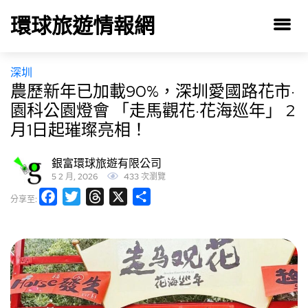
環球旅遊情報網
深圳
農歷新年已加載90%，深圳愛國路花市·
園科公園燈會 「走馬觀花·花海巡年」 2
月1日起璀璨亮相！
銀富環球旅遊有限公司
5 2 月, 2026
433 次瀏覽
Facebook
Twitter
Threads
X
分
分享至:
享