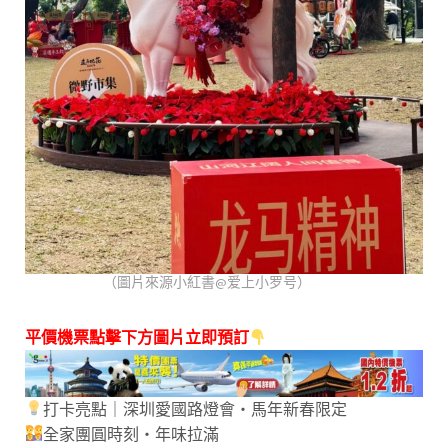
（圖片來源小紅書@爱上小罗号）
平價機票點擊下方圖片立即預訂
打卡亮點｜深圳愛國路燈會・馬年新春限定
全家團圓時刻・年味拉滿