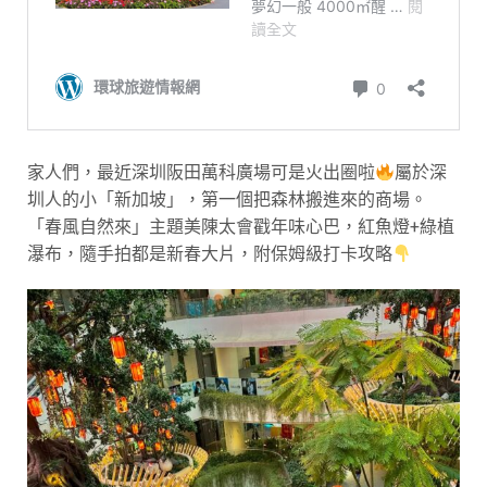
家人們，最近深圳阪田萬科廣場可是火出圈啦
屬於深
圳人的小「新加坡」，第一個把森林搬進來的商場。
「春風自然來」主題美陳太會戳年味心巴，紅魚燈+綠植
瀑布，隨手拍都是新春大片，附保姆級打卡攻略