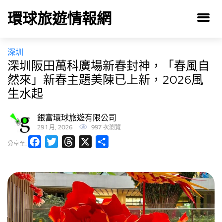
環球旅遊情報網
深圳
深圳阪田萬科廣場新春封神，「春風自
然來」新春主題美陳已上新，2026風
生水起
銀富環球旅遊有限公司
29 1 月, 2026
997 次瀏覽
Facebook
Twitter
Threads
X
分
分享至:
享