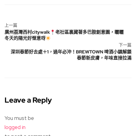
上一篇
廣州荔灣西村citywalk
老社區裏藏著多巴胺創意園，曬曬
冬天的陽光好愜意呀
下一篇
深圳春節好去處＋1，過年必沖！BREWTOWN 啤酒小鎮解鎖
春節新皮膚，年味直接拉滿
Leave a Reply
You must be
logged in