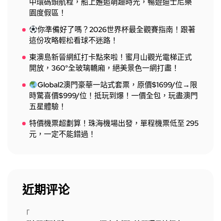
中環碼頭航程，船上邂逅萌趣時光，暢遊迪士尼樂
園度假區！
你準備好了嗎？2026世界杯最全觀賽指南！跟著
這份攻略輕松看球不迷路！
東澳島新晉網紅打卡點來啦！蜜月山觀光電梯正式
開放，360°全玻璃轎廂，絕美景色一網打盡！
Global2澳門豪華一站式套票，原價$1699/位→限
時驚喜價$999/位！抵玩到爆！一價全包，玩盡澳門
五星體驗！
特價機票超劃算！珠海機場出發，單程機票低至 295
元，一定不能錯過！
近期评论
「