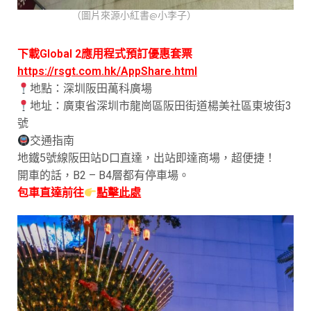
（圖片來源小紅書@小李子）
下載Global 2應用程式預訂優惠套票
https://rsgt.com.hk/AppShare.html
地點：深圳阪田萬科廣場
地址：廣東省深圳市龍崗區阪田街道楊美社區東坡街3
號
交通指南
地鐵5號線阪田站D口直達，出站即達商場，超便捷！
開車的話，B2 – B4層都有停車場。
包車直達前往
點擊此處