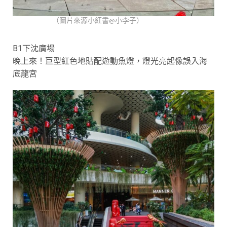
（圖片來源小紅書@小李子）
B1下沈廣場
晚上來！巨型紅色地貼配遊動魚燈，燈光亮起像誤入海
底龍宮