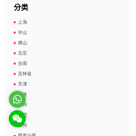
分类
上海
中山
佛山
北京
台南
吉林省
天津
寧波
WhatsApp
常州
廈門
WeChat: rsgt819
廣州
廣東汕尾