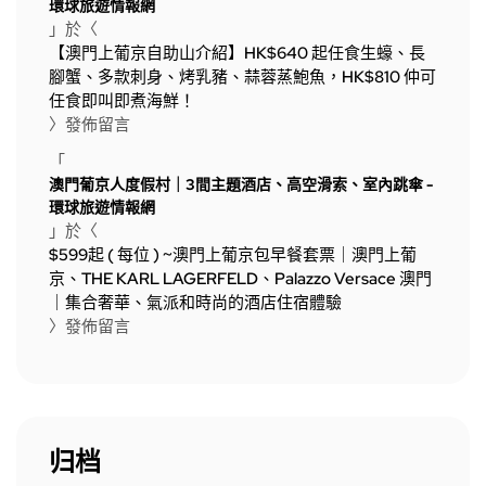
環球旅遊情報網
」於〈
【澳門上葡京自助山介紹】HK$640 起任食生蠔、長
腳蟹、多款刺身、烤乳豬、蒜蓉蒸鮑魚，HK$810 仲可
任食即叫即煮海鮮！
〉發佈留言
「
澳門葡京人度假村｜3間主題酒店、高空滑索、室內跳傘 -
環球旅遊情報網
」於〈
$599起 ( 每位 ) ~澳門上葡京包早餐套票｜澳門上葡
京、THE KARL LAGERFELD、Palazzo Versace 澳門
｜集合奢華、氣派和時尚的酒店住宿體驗
〉發佈留言
归档