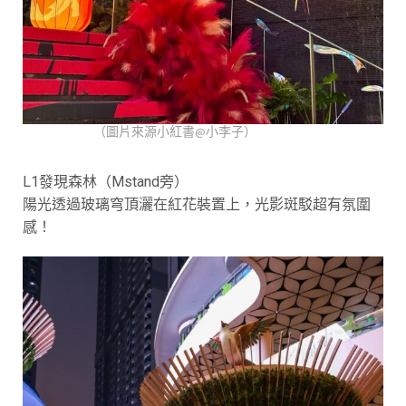
（圖片來源小紅書@小李子）
L1發現森林（Mstand旁）
陽光透過玻璃穹頂灑在紅花裝置上，光影斑駁超有氛圍
感！