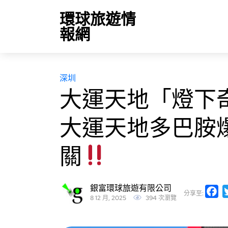
環球旅遊情
報網
深圳
大運天地「燈下
大運天地多巴胺
關
銀富環球旅遊有限公司
Fa
分享至:
8 12 月, 2025
394 次瀏覽