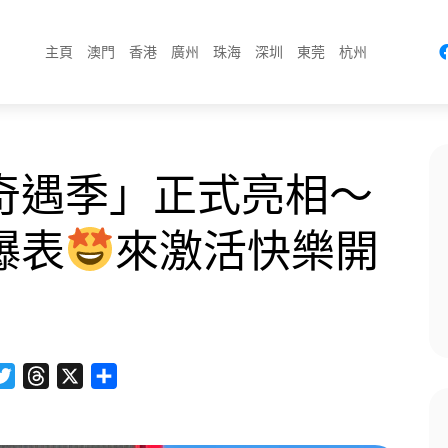
主頁
澳門
香港
廣州
珠海
深圳
東莞
杭州
奇遇季」正式亮相～
爆表
來激活快樂開
cebook
Twitter
Threads
X
分
享