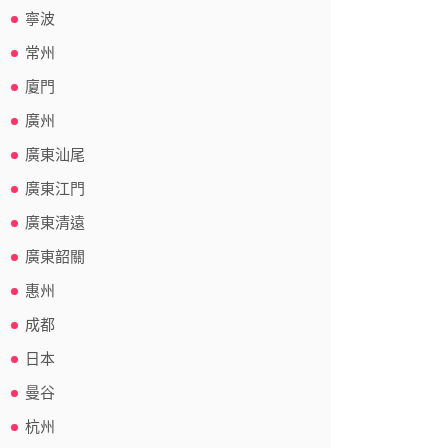
寧波
常州
廈門
廣州
廣東汕尾
廣東江門
廣東清遠
廣東韶關
惠州
成都
日本
曼谷
杭州