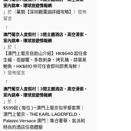
室內跳傘 - 環球旅遊情報網
」於〈
暑期【深圳觀瀾湖詳細攻略】
〉發佈
留言
「
澳門葡京人度假村｜3間主題酒店、高空滑索、
室內跳傘 - 環球旅遊情報網
」於〈
【澳門上葡京自助山介紹】HK$640 起任食
生蠔、長腳蟹、多款刺身、烤乳豬、蒜蓉蒸
鮑魚，HK$810 仲可任食即叫即煮海鮮！
〉發佈留言
「
澳門葡京人度假村｜3間主題酒店、高空滑索、
室內跳傘 - 環球旅遊情報網
」於〈
$599起 ( 每位 ) ~澳門上葡京包早餐套票｜
澳門上葡京、THE KARL LAGERFELD、
Palazzo Versace 澳門｜集合奢華、氣派和
時尚的酒店住宿體驗