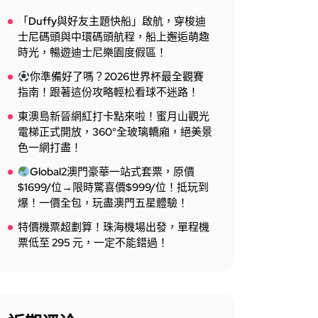
「Duffy與好友主題快船」啟航，穿梭迪
士尼碼頭與中環碼頭航程，船上邂逅萌趣
時光，暢遊迪士尼樂園度假區！
你準備好了嗎？2026世界杯最全觀賽
指南！跟著這份攻略輕松看球不迷路！
東澳島新晉網紅打卡點來啦！蜜月山觀光
電梯正式開放，360°全玻璃轎廂，絕美景
色一網打盡！
Global2澳門豪華一站式套票，原價
$1699/位→限時驚喜價$999/位！抵玩到
爆！一價全包，玩盡澳門五星體驗！
特價機票超劃算！珠海機場出發，單程機
票低至 295 元，一定不能錯過！