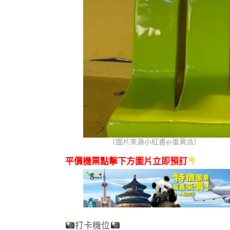
（圖片來源小紅書@蛋黄派）
平價機票點擊下方圖片立即預訂
打卡機位