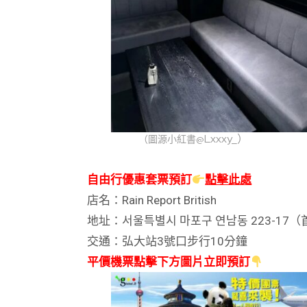
Lxxxy_
）
（圖源小紅書@
自由行優惠套票預訂
點擊此處
店名：Rain Report British
地址：서울특별시 마포구 연남동 223-17（
交通：弘大站3號口步行10分鐘
平價機票點擊下方圖片立即預訂