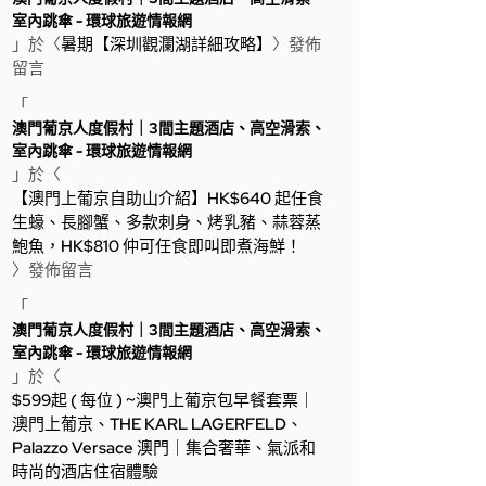
室內跳傘 - 環球旅遊情報網
」於〈
暑期【深圳觀瀾湖詳細攻略】
〉發佈
留言
「
澳門葡京人度假村｜3間主題酒店、高空滑索、
室內跳傘 - 環球旅遊情報網
」於〈
【澳門上葡京自助山介紹】HK$640 起任食
生蠔、長腳蟹、多款刺身、烤乳豬、蒜蓉蒸
鮑魚，HK$810 仲可任食即叫即煮海鮮！
〉發佈留言
「
澳門葡京人度假村｜3間主題酒店、高空滑索、
室內跳傘 - 環球旅遊情報網
」於〈
$599起 ( 每位 ) ~澳門上葡京包早餐套票｜
澳門上葡京、THE KARL LAGERFELD、
Palazzo Versace 澳門｜集合奢華、氣派和
時尚的酒店住宿體驗