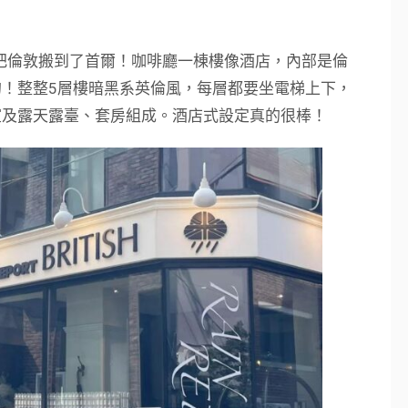
咖啡廳簡直是把倫敦搬到了首爾！咖啡廳一棟樓像酒店，內部是倫
！整整5層樓暗黑系英倫風，每層都要坐電梯上下，
室及露天露臺、套房組成。酒店式設定真的很棒！