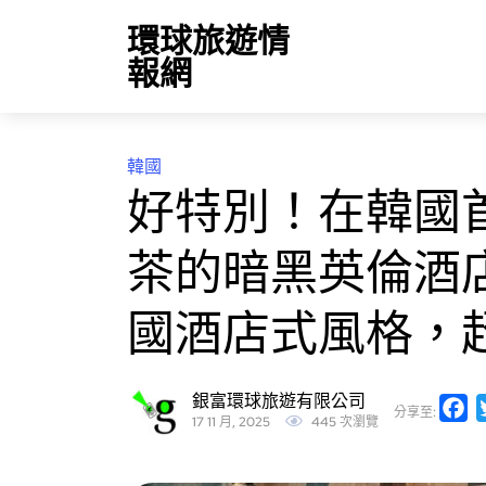
環球旅遊情
報網
韓國
好特別！在韓國
茶的暗黑英倫酒
國酒店式風格，
銀富環球旅遊有限公司
F
分享至:
17 11 月, 2025
445 次瀏覽