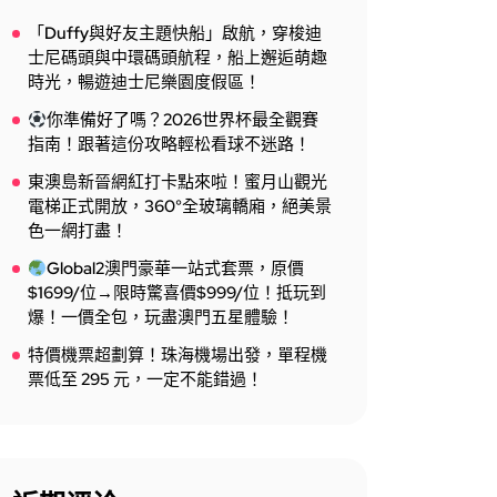
「Duffy與好友主題快船」啟航，穿梭迪
士尼碼頭與中環碼頭航程，船上邂逅萌趣
時光，暢遊迪士尼樂園度假區！
你準備好了嗎？2026世界杯最全觀賽
指南！跟著這份攻略輕松看球不迷路！
東澳島新晉網紅打卡點來啦！蜜月山觀光
電梯正式開放，360°全玻璃轎廂，絕美景
色一網打盡！
Global2澳門豪華一站式套票，原價
$1699/位→限時驚喜價$999/位！抵玩到
爆！一價全包，玩盡澳門五星體驗！
特價機票超劃算！珠海機場出發，單程機
票低至 295 元，一定不能錯過！