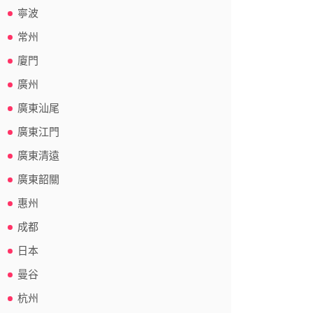
寧波
常州
廈門
廣州
廣東汕尾
廣東江門
廣東清遠
廣東韶關
惠州
成都
日本
曼谷
杭州