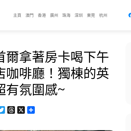
主頁
澳門
香港
廣州
珠海
深圳
東莞
杭州
首爾拿著房卡喝下午
店咖啡廳！獨棟的英
超有氛圍感~
acebook
Twitter
Threads
X
分
享